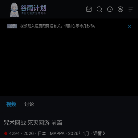
提示
不要轻易相信视频中的广告，谨防上当受骗!
提示
如果无法播放请重新刷新页面，或者切换线路。
提示
视频载入速度跟网速有关，请耐心等待几秒钟。
提示
不要轻易相信视频中的广告，谨防上当受骗!
视频
讨论
咒术回战 死灭回游 前篇
4294
·
2026
·
日本
·
MAPPA
·
2026年1月
·
详情

