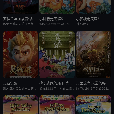
死神千年血战篇:祸进谭:动漫
小脚板走天涯5
小脚板走天涯6
即使死神与灭却师历经千年的血战尽头，毁灭的未来已隐约可见── &nbsp; &nbsp; &nbsp; &nbsp; &nbsp; &nbsp; &nbsp; &nbsp; &nbsp; &nbsp;
When a swarm of &quot;leaf-gobblers&quot; devours all
暂无简介
灵石觉醒
擅长逃跑的殿下 第二季
贝里琉岛:天堂的格尔尼卡:
影片讲述灵石诞生出的石灵儿，被石矶娘娘收养。哪吒误伤石矶徒弟，太乙真人偏袒哪吒，锁住石矶。石灵儿为救母学艺，却
公元1333年，为武士统治日本奠定基石的镰仓幕府，因其所信任的幕臣——足利尊氏的谋反而宣告灭亡。 &nbsp; &nbsp; &nbsp; &nbsp; &nbsp; &nbsp; &nbsp; &n
原作は2016年から2021年までヤングアニマル（白泉社）にて连载され、2017年度の日本漫画家协会赏の优