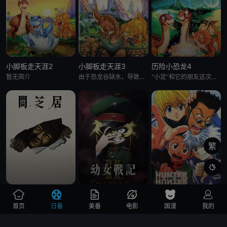
小脚板走天涯2
小脚板走天涯3
历险小恐龙4
暂无简介
由于恐龙谷缺水，导致大恐龙们反目成仇，“小足”和它四位朋友为此展开寻水之旅。一路上，小恐龙们历经暴龙的攻击
“小足”和它的朋友这次又有新的冒险了。在“小足”所居住的大峡谷外，有一块曾是干燥地，现今却变成沼泽的“神秘
繁

暗芝居 第十七季
幼女战记2
全职猎人 第十九季99
这一次也带来了新的主题与新的恐怖演出，充满了令人脊背发凉的故事。负责演唱片尾主题曲的二人歌谣组合“风轮”也会以声优的身份参加，成为本季的一大亮点。 &nbsp; &nbsp; &nbsp; &nbsp
作品讲述了一位精英上班族转生至战火纷飞的异世界，成为少女谭雅·提古雷查夫，并凭借前世的理智与知识在帝国军中步步高升的故事
小杰的父亲是名顶级猎人，却在他很小时就离开了他。多年后，天资聪慧生性善良的他也决定成为一名猎人，并借此去寻找素未谋面的父亲。 在考取猎人证的过程中，小杰结识了杀手家族出身的奇犽，火眼睛族的唯一幸存
首页
日番
美番
电影
国漫
我的