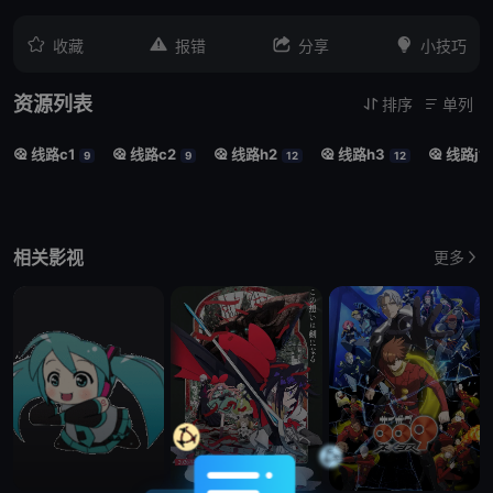




收藏
报错
分享
小技巧
资源列表
排序
单列


线路c1
线路c2
线路h2
线路h3
线路j1





9
9
12
12
相关影视
更多