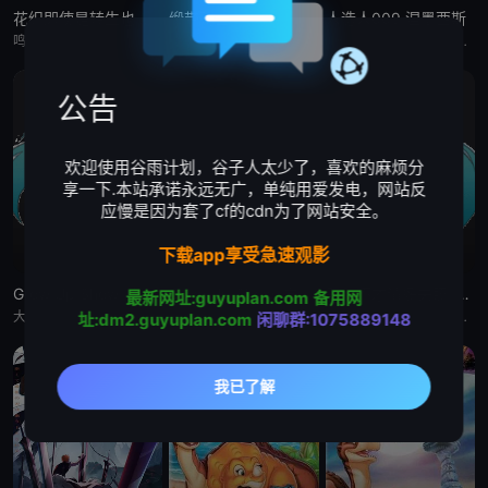
花织即使是转生也想打架
缎带骑士
人造人009 涅墨西斯
鸣神流星，职业尼特族。整天足不出户、沉迷游戏，但其实在另一个世界里，他曾是个魔王！而曾经打倒流星的勇者、如今是名女高中生的花织米蒂娅，竟找上门来！与米蒂娅重逢后，流星从尼特族重返社会，当上了御剑女子高
被毁灭的王国公主——萨菲娅。 灾厄“内尔伽勒”夺走了她故乡希尔弗兰的一切，她在绝望的尽头，抵达了戈尔德兰。 她怀抱着过往，在人们的温柔相待中，开始觅得一丝微小的希望。 然而，仿佛是为了嘲弄这份
自人造人战士诞生以来，他们在半个多世纪中，一直守护着人们免受种种威胁和平的敌人的侵袭。 然而，战斗仍在继续—— 而如今，一支由9名人造人组成的集团“涅墨西斯”出现了，他们坚信——仅凭009他们，
公告
欢迎使用谷雨计划，谷子人太少了，喜欢的麻烦分
享一下.本站承诺永远无广，单纯用爱发电，网站反
应慢是因为套了cf的cdn为了网站安全。
下载app享受急速观影
Grow Up Show :向日葵马戏团:
Grow Up Show :向日葵马戏团:
恶女不才请多关照 :雏宫蝶鼠换身传:
最新网址:guyuplan.com
备用网
大约在昭和30年代（1950年代中期至1960年代中期），以正处于经济高度成长期的日本为背景，那是一个马戏团作为主流娱乐、深深融入人们日常生活的时代。 为了争夺只有顶尖马戏团才被允许参加的世界级盛典
大约在昭和30年代（1950年代中期至1960年代中期），以正处于经济高度成长期的日本为背景，那是一个马戏团作为主流娱乐、深深融入人们日常生活的时代。 为了争夺只有顶尖马戏团才被允许参加的世界级盛典
这个故事起始于架空世界里名为「咏国」的虚构国度。为了培育下一任妃子，会从五大家族中各选一名少女进入宫殿——「雏宫」。进入后宫的少女成为雏女，在雏宫接受做为未来皇后的养成教育。 名门之一、美丽又睿智的
址:dm2.guyuplan.com
闲聊群:1075889148