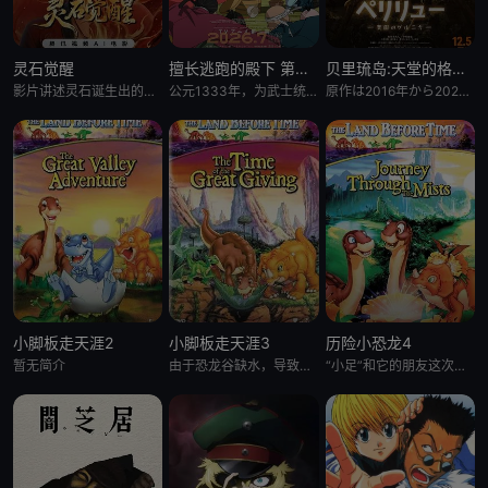
灵石觉醒
擅长逃跑的殿下 第二季
贝里琉岛:天堂的格尔尼卡:
影片讲述灵石诞生出的石灵儿，被石矶娘娘收养。哪吒误伤石矶徒弟，太乙真人偏袒哪吒，锁住石矶。石灵儿为救母学艺，却
公元1333年，为武士统治日本奠定基石的镰仓幕府，因其所信任的幕臣——足利尊氏的谋反而宣告灭亡。 &nbsp; &nbsp; &nbsp; &nbsp; &nbsp; &nbsp; &nbsp; &n
原作は2016年から2021年までヤングアニマル（白泉社）にて连载され、2017年度の日本漫画家协会赏の优
小脚板走天涯2
小脚板走天涯3
历险小恐龙4
暂无简介
由于恐龙谷缺水，导致大恐龙们反目成仇，“小足”和它四位朋友为此展开寻水之旅。一路上，小恐龙们历经暴龙的攻击
“小足”和它的朋友这次又有新的冒险了。在“小足”所居住的大峡谷外，有一块曾是干燥地，现今却变成沼泽的“神秘