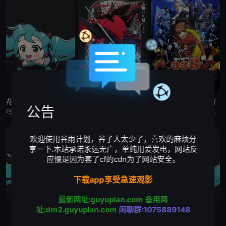
花织即使是转生也想打架
缎带骑士
人造人009 涅墨西斯
公告
鸣神流星，职业尼特族。整天足不出户、沉迷游戏，但其实在另一个世界里，他曾是个魔王！而曾经打倒流星的勇者、如今是名女高中生的花织米蒂娅，竟找上门来！与米蒂娅重逢后，流星从尼特族重返社会，当上了御剑女子高
被毁灭的王国公主——萨菲娅。 灾厄“内尔伽勒”夺走了她故乡希尔弗兰的一切，她在绝望的尽头，抵达了戈尔德兰。 她怀抱着过往，在人们的温柔相待中，开始觅得一丝微小的希望。 然而，仿佛是为了嘲弄这份
自人造人战士诞生以来，他们在半个多世纪中，一直守护着人们免受种种威胁和平的敌人的侵袭。 然而，战斗仍在继续—— 而如今，一支由9名人造人组成的集团“涅墨西斯”出现了，他们坚信——仅凭009他们，
欢迎使用谷雨计划，谷子人太少了，喜欢的麻烦分
享一下.本站承诺永远无广，单纯用爱发电，网站反
应慢是因为套了cf的cdn为了网站安全。
下载app享受急速观影
最新网址:guyuplan.com
备用网
址:dm2.guyuplan.com
闲聊群:1075889148