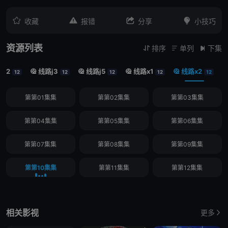




收藏
报错
分享
小技巧
资源列表
排序
单列
下集



j2
线路j3
线路j5
线路x1
线路x2




12
12
12
12
12
第第01集集
第第02集集
第第03集集
第第04集集
第第05集集
第第06集集
第第07集集
第第08集集
第第09集集
第第10集集
第第11集集
第第12集集
相关影视
更多