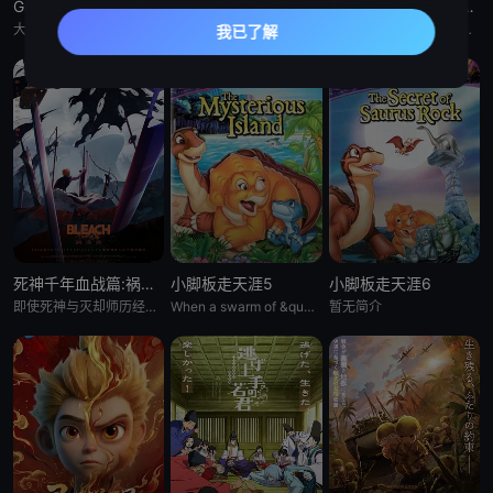
Grow Up Show :向日葵马戏团:
Grow Up Show :向日葵马戏团:
恶女不才请多关照 :雏宫蝶鼠换身传:
大约在昭和30年代（1950年代中期至1960年代中期），以正处于经济高度成长期的日本为背景，那是一个马戏团作为主流娱乐、深深融入人们日常生活的时代。 为了争夺只有顶尖马戏团才被允许参加的世界级盛典
大约在昭和30年代（1950年代中期至1960年代中期），以正处于经济高度成长期的日本为背景，那是一个马戏团作为主流娱乐、深深融入人们日常生活的时代。 为了争夺只有顶尖马戏团才被允许参加的世界级盛典
这个故事起始于架空世界里名为「咏国」的虚构国度。为了培育下一任妃子，会从五大家族中各选一名少女进入宫殿——「雏宫」。进入后宫的少女成为雏女，在雏宫接受做为未来皇后的养成教育。 名门之一、美丽又睿智的
死神千年血战篇:祸进谭:动漫
小脚板走天涯5
小脚板走天涯6
即使死神与灭却师历经千年的血战尽头，毁灭的未来已隐约可见── &nbsp; &nbsp; &nbsp; &nbsp; &nbsp; &nbsp; &nbsp; &nbsp; &nbsp; &nbsp;
When a swarm of &quot;leaf-gobblers&quot; devours all
暂无简介