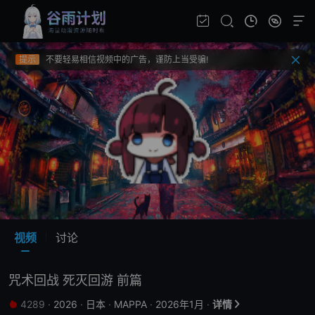
提示
视频载入速度跟网速有关，请耐心等待几秒钟。
提示
不要轻易相信视频中的广告，谨防上当受骗!
提示
如果无法播放请重新刷新页面，或者切换线路。
提示
视频载入速度跟网速有关，请耐心等待几秒钟。
提示
不要轻易相信视频中的广告，谨防上当受骗!
视频
讨论
咒术回战 死灭回游 前篇
4289
·
2026
·
日本
·
MAPPA
·
2026年1月
·
详情

