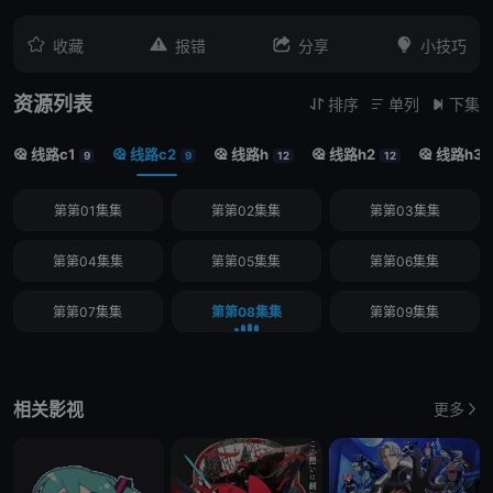




收藏
报错
分享
小技巧
资源列表
排序
单列
下集



线路c1
线路c2
线路h
线路h2
线路h3





9
9
12
12
第第01集集
第第02集集
第第03集集
第第04集集
第第05集集
第第06集集
第第07集集
第第08集集
第第09集集
相关影视
更多