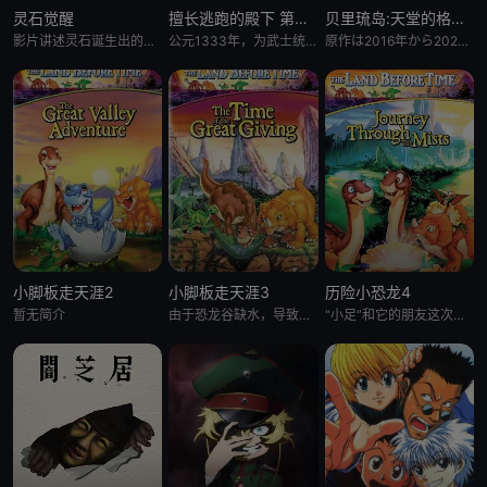
灵石觉醒
擅长逃跑的殿下 第二季
贝里琉岛:天堂的格尔尼卡:
影片讲述灵石诞生出的石灵儿，被石矶娘娘收养。哪吒误伤石矶徒弟，太乙真人偏袒哪吒，锁住石矶。石灵儿为救母学艺，却
公元1333年，为武士统治日本奠定基石的镰仓幕府，因其所信任的幕臣——足利尊氏的谋反而宣告灭亡。 &nbsp; &nbsp; &nbsp; &nbsp; &nbsp; &nbsp; &nbsp; &n
原作は2016年から2021年までヤングアニマル（白泉社）にて连载され、2017年度の日本漫画家协会赏の优
小脚板走天涯2
小脚板走天涯3
历险小恐龙4
暂无简介
由于恐龙谷缺水，导致大恐龙们反目成仇，“小足”和它四位朋友为此展开寻水之旅。一路上，小恐龙们历经暴龙的攻击
“小足”和它的朋友这次又有新的冒险了。在“小足”所居住的大峡谷外，有一块曾是干燥地，现今却变成沼泽的“神秘