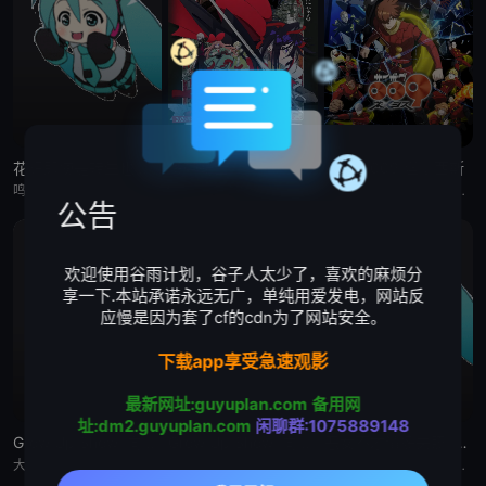
花织即使是转生也想打架
缎带骑士
人造人009 涅墨西斯
鸣神流星，职业尼特族。整天足不出户、沉迷游戏，但其实在另一个世界里，他曾是个魔王！而曾经打倒流星的勇者、如今是名女高中生的花织米蒂娅，竟找上门来！与米蒂娅重逢后，流星从尼特族重返社会，当上了御剑女子高
被毁灭的王国公主——萨菲娅。 灾厄“内尔伽勒”夺走了她故乡希尔弗兰的一切，她在绝望的尽头，抵达了戈尔德兰。 她怀抱着过往，在人们的温柔相待中，开始觅得一丝微小的希望。 然而，仿佛是为了嘲弄这份
自人造人战士诞生以来，他们在半个多世纪中，一直守护着人们免受种种威胁和平的敌人的侵袭。 然而，战斗仍在继续—— 而如今，一支由9名人造人组成的集团“涅墨西斯”出现了，他们坚信——仅凭009他们，
公告
欢迎使用谷雨计划，谷子人太少了，喜欢的麻烦分
享一下.本站承诺永远无广，单纯用爱发电，网站反
应慢是因为套了cf的cdn为了网站安全。
下载app享受急速观影
最新网址:guyuplan.com
备用网
址:dm2.guyuplan.com
闲聊群:1075889148
Grow Up Show :向日葵马戏团:
Grow Up Show :向日葵马戏团:
恶女不才请多关照 :雏宫蝶鼠换身传:
大约在昭和30年代（1950年代中期至1960年代中期），以正处于经济高度成长期的日本为背景，那是一个马戏团作为主流娱乐、深深融入人们日常生活的时代。 为了争夺只有顶尖马戏团才被允许参加的世界级盛典
大约在昭和30年代（1950年代中期至1960年代中期），以正处于经济高度成长期的日本为背景，那是一个马戏团作为主流娱乐、深深融入人们日常生活的时代。 为了争夺只有顶尖马戏团才被允许参加的世界级盛典
这个故事起始于架空世界里名为「咏国」的虚构国度。为了培育下一任妃子，会从五大家族中各选一名少女进入宫殿——「雏宫」。进入后宫的少女成为雏女，在雏宫接受做为未来皇后的养成教育。 名门之一、美丽又睿智的