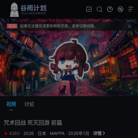
提示
视频载入速度跟网速有关，请耐心等待几秒钟。
提示
不要轻易相信视频中的广告，谨防上当受骗!
提示
如果无法播放请重新刷新页面，或者切换线路。
提示
视频载入速度跟网速有关，请耐心等待几秒钟。
提示
不要轻易相信视频中的广告，谨防上当受骗!
视频
讨论
咒术回战 死灭回游 前篇
4280
·
2026
·
日本
·
MAPPA
·
2026年1月
·
详情

