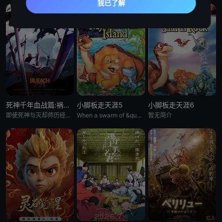
死神千年血战篇:祸进谭:动漫
小脚板走天涯5
小脚板走天涯6
即使死神与灭却师历经千年的血战尽头，毁灭的未来已隐约可见── &nbsp; &nbsp; &nbsp; &nbsp; &nbsp; &nbsp; &nbsp; &nbsp; &nbsp; &nbsp;
When a swarm of &quot;leaf-gobblers&quot; devours all
暂无简介