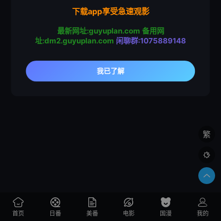
下载app享受急速观影
最新网址:guyuplan.com
备用网
址:dm2.guyuplan.com
闲聊群:1075889148
繁

首页
日番
美番
电影
国漫
我的