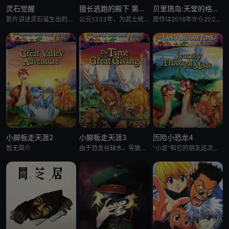
灵石觉醒
擅长逃跑的殿下 第二季
贝里琉岛:天堂的格尔尼卡:
影片讲述灵石诞生出的石灵儿，被石矶娘娘收养。哪吒误伤石矶徒弟，太乙真人偏袒哪吒，锁住石矶。石灵儿为救母学艺，却
公元1333年，为武士统治日本奠定基石的镰仓幕府，因其所信任的幕臣——足利尊氏的谋反而宣告灭亡。 &nbsp; &nbsp; &nbsp; &nbsp; &nbsp; &nbsp; &nbsp; &n
原作は2016年から2021年までヤングアニマル（白泉社）にて连载され、2017年度の日本漫画家协会赏の优
小脚板走天涯2
小脚板走天涯3
历险小恐龙4
暂无简介
由于恐龙谷缺水，导致大恐龙们反目成仇，“小足”和它四位朋友为此展开寻水之旅。一路上，小恐龙们历经暴龙的攻击
“小足”和它的朋友这次又有新的冒险了。在“小足”所居住的大峡谷外，有一块曾是干燥地，现今却变成沼泽的“神秘