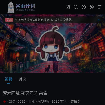
提示
视频载入速度跟网速有关，请耐心等待几秒钟。
提示
不要轻易相信视频中的广告，谨防上当受骗!
提示
如果无法播放请重新刷新页面，或者切换线路。
提示
视频载入速度跟网速有关，请耐心等待几秒钟。
提示
不要轻易相信视频中的广告，谨防上当受骗!
视频
讨论
咒术回战 死灭回游 前篇
4287
·
2026
·
日本
·
MAPPA
·
2026年1月
·
详情

