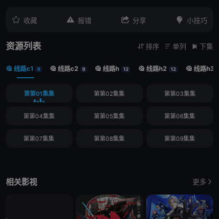




收藏
报错
分享
小技巧
资源列表
排序
单列
下集



线路c1
线路c2
线路h
线路h2
线路h3





9
9
12
12
第第01集集
第第02集集
第第03集集
第第04集集
第第05集集
第第06集集
第第07集集
第第08集集
第第09集集
相关影视
更多