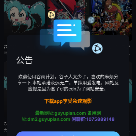
花织即使是转生也想打架
缎带骑士
人造人009 涅墨西斯
鸣神流星，职业尼特族。整天足不出户、沉迷游戏，但其实在另一个世界里，他曾是个魔王！而曾经打倒流星的勇者、如今是名女高中生的花织米蒂娅，竟找上门来！与米蒂娅重逢后，流星从尼特族重返社会，当上了御剑女子高
被毁灭的王国公主——萨菲娅。 灾厄“内尔伽勒”夺走了她故乡希尔弗兰的一切，她在绝望的尽头，抵达了戈尔德兰。 她怀抱着过往，在人们的温柔相待中，开始觅得一丝微小的希望。 然而，仿佛是为了嘲弄这份
自人造人战士诞生以来，他们在半个多世纪中，一直守护着人们免受种种威胁和平的敌人的侵袭。 然而，战斗仍在继续—— 而如今，一支由9名人造人组成的集团“涅墨西斯”出现了，他们坚信——仅凭009他们，
公告
欢迎使用谷雨计划，谷子人太少了，喜欢的麻烦分
享一下.本站承诺永远无广，单纯用爱发电，网站反
应慢是因为套了cf的cdn为了网站安全。
下载app享受急速观影
最新网址:guyuplan.com
备用网
址:dm2.guyuplan.com
闲聊群:1075889148
Grow Up Show :向日葵马戏团:
Grow Up Show :向日葵马戏团:
恶女不才请多关照 :雏宫蝶鼠换身传:
大约在昭和30年代（1950年代中期至1960年代中期），以正处于经济高度成长期的日本为背景，那是一个马戏团作为主流娱乐、深深融入人们日常生活的时代。 为了争夺只有顶尖马戏团才被允许参加的世界级盛典
大约在昭和30年代（1950年代中期至1960年代中期），以正处于经济高度成长期的日本为背景，那是一个马戏团作为主流娱乐、深深融入人们日常生活的时代。 为了争夺只有顶尖马戏团才被允许参加的世界级盛典
这个故事起始于架空世界里名为「咏国」的虚构国度。为了培育下一任妃子，会从五大家族中各选一名少女进入宫殿——「雏宫」。进入后宫的少女成为雏女，在雏宫接受做为未来皇后的养成教育。 名门之一、美丽又睿智的