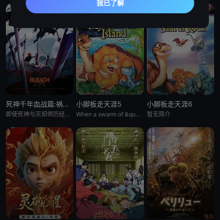
死神千年血战篇:祸进谭:动漫
小脚板走天涯5
小脚板走天涯6
即使死神与灭却师历经千年的血战尽头，毁灭的未来已隐约可见── &nbsp; &nbsp; &nbsp; &nbsp; &nbsp; &nbsp; &nbsp; &nbsp; &nbsp; &nbsp;
When a swarm of &quot;leaf-gobblers&quot; devours all
暂无简介