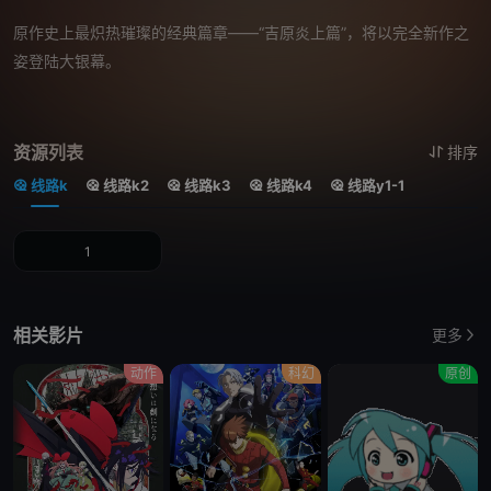
原作史上最炽热璀璨的经典篇章——“吉原炎上篇”，将以完全新作之
姿登陆大银幕。
资源列表
排序
线路k
线路k2
线路k3
线路k4
线路y1-1
1
相关影片
更多
动作
科幻
原创