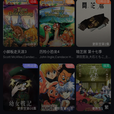
动画
动画
日韩动漫
HD中字
HD中字
更新至第2集
小脚板走天涯3
历险小恐龙4
暗芝居 第十七季
Scott McAfee,Candace Hutson,Heather Hogan
John Ingle,Candace Hutson,Heather Hogan,Rob Paulsen,Jeff Bennett,Scott McAfee,Carol Bruce
津田宽治,大石ともこ,土屋咲登子,篠田谅,白川礼,新纳敏正,三宅美羽,中村朱里,山根馅,五郎丸莉菜,花谷聪亮,拓也,翔司
日韩动漫
动作
搞笑
繁
更新至第05集
更新至第92话
更新至第3话