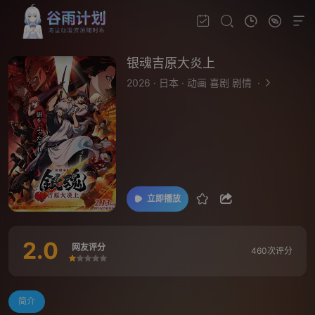
银魂吉原大炎上
2026
·
日本
·
动画 喜剧 剧情
·
立即播放
2.0
网友评分
460次评分
很差
较差
还行
推荐
力荐
简介