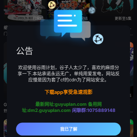
已完结
已完结
更新至5集
缎带骑士
人造人009 涅墨西斯
Grow Up Show :向日葵马戏团:
门仓早彩,小林星兰,内山昂辉,新谷真弓
梶裕贵,皆川纯子,宫野真守,早见沙织,杉田智和,安元洋贵,鹿糠光明,利根健太朗,林勇,山路和弘,中村悠一,日高里菜,细谷佳正,神谷浩史,井上喜久子,稻田彻,若山诗音,内田真礼,佐仓绫音,奈良彻,下野纮
野田朋花,黒崎しおり,小山内怜央,安堂ななこ,楠木ともり,夏吉ゆうこ,鎌仓有那,岩桥由佳,茅野爱衣,钉宫理恵,山口祥行,関根明良,御园紬,冈本茉利,安藤紬,阿部碧音,及川隆之助,浅川暦,小田岛乃风,铃木絵理,杉浦しおり,漆山ゆうき,中岛卓也,角田雄二郎,野田航弥,中岛卓也,菊池康弘,角田雄二郎,村井美里,伊原正明
原创
奇幻
日韩动漫
公告
欢迎使用谷雨计划，谷子人太少了，喜欢的麻烦分
享一下.本站承诺永远无广，单纯用爱发电，网站反
应慢是因为套了cf的cdn为了网站安全。
下载app享受急速观影
更新至5集
更新至4集
更新至第01集
最新网址:guyuplan.com
备用网
Grow Up Show :向日葵马戏团:
恶女不才请多关照 :雏宫蝶鼠换身传:
死神千年血战篇:祸进谭:动漫
址:dm2.guyuplan.com
闲聊群:1075889148
野田朋花,黒崎しおり,小山内怜央,安堂ななこ,楠木ともり,夏吉ゆうこ,鎌仓有那,岩桥由佳,茅野爱衣,钉宫理恵,山口祥行,関根明良,御园紬,冈本茉利,安藤紬,阿部碧音,及川隆之助,浅川暦,小田岛乃风,铃木絵理,杉浦しおり,漆山ゆうき,中岛卓也,角田雄二郎,野田航弥,中岛卓也,菊池康弘,角田雄二郎,村井美里,伊原正明
川井田夏海,石见舞菜香,菱川花菜,古川慎,梅原裕一郎,石川由依,水瀬いのり,中原麻衣,ニケライ・ファラナーゼ,五十嵐丽,川井田夏海,石见舞菜香,茅野爱衣,冈田幸子,小林裕介,矢野优美华,篠原侑,山田美铃,结川あさき,中山祥徳,富士渕将行,鎌仓有那,橘めい,远藤綾
森田成一,折笠富美子,松冈由贵,安元洋贵,杉山纪彰,高木涉,伊藤健太郎,三木真一郎,雪野五月,大塚明夫,桑岛法子,樫井笙人,小野坂昌也,置鲇龙太郎,杉田智和,朴璐美,立木文彦,石川英郎,速水奖,高木礼子,长嶝高士,石冢小夜里,稻田彻,诹访部顺一,清都亚里沙,丰口惠美,市来光弘,菅生隆之,梅原裕一郎,武内骏辅,小山刚志
动画
动画
动画