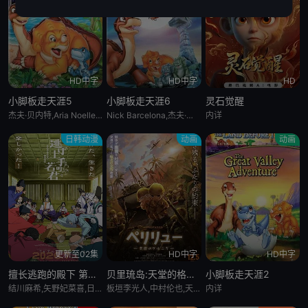
HD中字
HD中字
HD
小脚板走天涯5
小脚板走天涯6
灵石觉醒
杰夫·贝内特,Aria Noelle Curzon,托马斯·戴克,米丽亚姆·福林,乔恩·因戈尔,Bradon La Croix
Nick Barcelona,杰夫·贝内特,南茜·卡特莱特,艾莉娅·诺埃尔·柯曾,托马斯·戴克,米丽亚姆·福林
内详
日韩动漫
动画
动画
更新至02集
HD中字
HD中字
擅长逃跑的殿下 第二季
贝里琉岛:天堂的格尔尼卡:
小脚板走天涯2
结川麻希,矢野妃菜喜,日野麻里,铃代纱弓,悠木碧,户谷菊之介,中村悠一,小西克幸
板垣李光人,中村伦也,天野宏郷,藤井雄太,茂木たかまさ,三上瑛士
内详