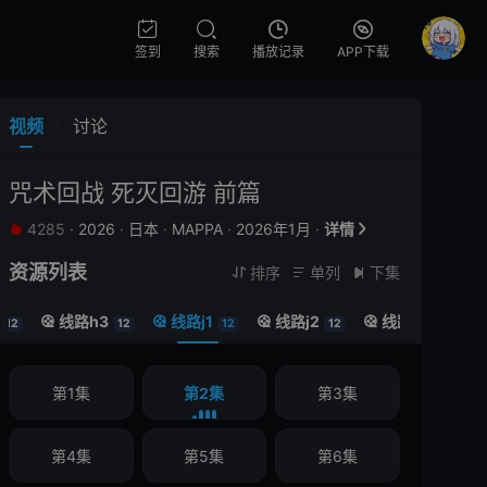
签到
搜索
播放记录
APP下载
视频
讨论
咒术回战 死灭回游 前篇
4285
·
2026
·
日本
·
MAPPA
·
2026年1月
·
详情


资源列表
排序
单列
下集



线路h3
线路j1
线路j2
线路j3





12
12
12
12
12
第1集
第2集
第3集
第4集
第5集
第6集