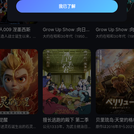
人009 涅墨西斯
Grow Up Show :向日葵马戏团:
自人造人战士诞生以来，他们在半个多世纪中，一直守护着人们免受种种威胁和平的敌人的侵袭。 然而，战斗仍在继续—— 而如今，一支由9名人造人组成的集团“涅墨西斯”出现了，他们坚信——仅凭009他们，
大约在昭和30年代（1950年代中期至1960年代中期），以正处于经济高度成长期的日本为背景，那是一个马戏团作为主流娱乐、深深融入人们日常生活的时代。 为了争夺只有顶尖马戏团才被允许参加的世界级盛典
觉醒
擅长逃跑的殿下 第二季
影片讲述灵石诞生出的石灵儿，被石矶娘娘收养。哪吒误伤石矶徒弟，太乙真人偏袒哪吒，锁住石矶。石灵儿为救母学艺，却
公元1333年，为武士统治日本奠定基石的镰仓幕府，因其所信任的幕臣——足利尊氏的谋反而宣告灭亡。 &nbsp; &nbsp; &nbsp; &nbsp; &nbsp; &nbsp; &nbsp; &n