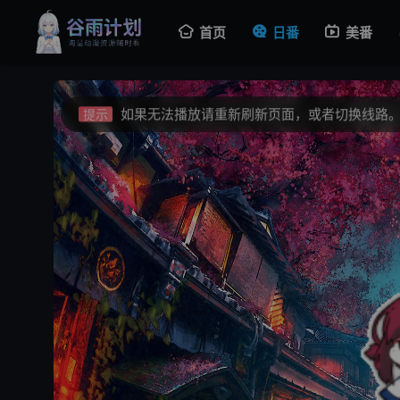
首页
日番
美番
视频载入速度跟网速有关，请耐心等待几秒钟
提示
不要轻易相信视频中的广告，谨防上当受骗!
提示
如果无法播放请重新刷新页面，或者切换线路
提示
视频载入速度跟网速有关，请耐心等待几秒钟
提示
不要轻易相信视频中的广告，谨防上当受骗!
提示