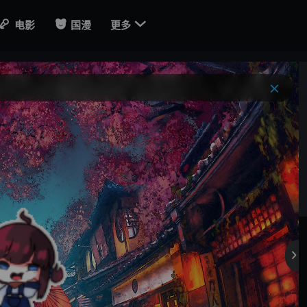

电影
国漫
更多
。
。
。
线路c1
线路c2
线路h
线路h2




9
9
12
