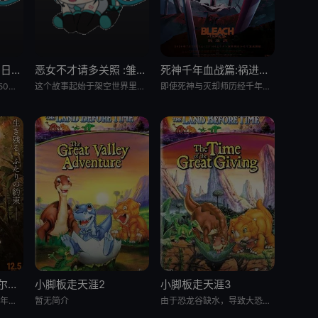
Grow Up Show :向日葵马戏团:
恶女不才请多关照 :雏宫蝶鼠换身传:
死神千年血战篇:祸进谭:动漫
大约在昭和30年代（1950年代中期至1960年代中期），以正处于经济高度成长期的日本为背景，那是一个马戏团作为主流娱乐、深深融入人们日常生活的时代。 为了争夺只有顶尖马戏团才被允许参加的世界级盛典
这个故事起始于架空世界里名为「咏国」的虚构国度。为了培育下一任妃子，会从五大家族中各选一名少女进入宫殿——「雏宫」。进入后宫的少女成为雏女，在雏宫接受做为未来皇后的养成教育。 名门之一、美丽又睿智的
即使死神与灭却师历经千年的血战尽头，毁灭的未来已隐约可见── &nbsp; &nbsp; &nbsp; &nbsp; &nbsp; &nbsp; &nbsp; &nbsp; &nbsp; &nbsp;
贝里琉岛:天堂的格尔尼卡:
小脚板走天涯2
小脚板走天涯3
原作は2016年から2021年までヤングアニマル（白泉社）にて连载され、2017年度の日本漫画家协会赏の优
暂无简介
由于恐龙谷缺水，导致大恐龙们反目成仇，“小足”和它四位朋友为此展开寻水之旅。一路上，小恐龙们历经暴龙的攻击