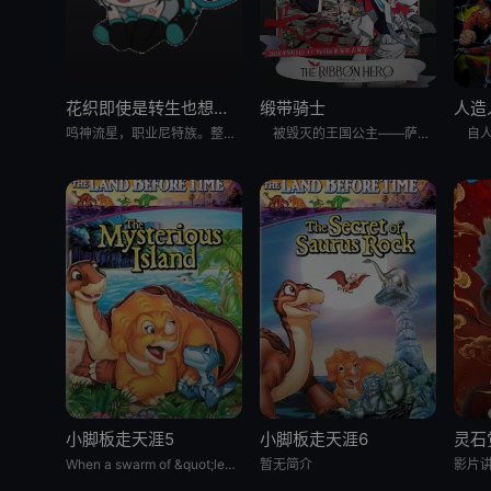
花织即使是转生也想打架
缎带骑士
人造
鸣神流星，职业尼特族。整天足不出户、沉迷游戏，但其实在另一个世界里，他曾是个魔王！而曾经打倒流星的勇者、如今是名女高中生的花织米蒂娅，竟找上门来！与米蒂娅重逢后，流星从尼特族重返社会，当上了御剑女子高
被毁灭的王国公主——萨菲娅。 灾厄“内尔伽勒”夺走了她故乡希尔弗兰的一切，她在绝望的尽头，抵达了戈尔德兰。 她怀抱着过往，在人们的温柔相待中，开始觅得一丝微小的希望。 然而，仿佛是为了嘲弄这份
小脚板走天涯5
小脚板走天涯6
灵石
When a swarm of &quot;leaf-gobblers&quot; devours all
暂无简介