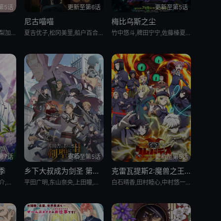
第5话
更新至第6话
更新至第5话
尼古喵喵
梅比乌斯之尘
菱川花菜,川石奈奈,深见梨加,村濑步,大野智敬,真殿光昭,住友七绘,寺杣昌纪,津田美波,山本和臣
夏吉优子,松冈美里,船户百合绘,清水彩香,井泽诗织,明智璃子,稻田彻
竹中悠斗,稗田宁宁,佐藤榛夏,坂泰斗,市川苍,堀金苍平,松田飒水,三上枝织,河濑茉希,厚地彩花,福原绫香,大野智敬,本泉莉奈,中村光希,千本木彩花,土田大,盐口量平,广桥凉,桑原由气,日野麻里,手冢宏通,森永彩斗,青山玲菜,猪股慧士,德留慎乃佑
第7话
更新至第5话
更新至第5话
季
乡下大叔成为剑圣 第二季
克雷瓦提斯2:魔兽之王与虚伪的勇者传承
山根绮,八代拓,户谷菊之介,梅原裕一郎,福山润,川岛零士,内山昂辉,驹田航,古屋亚南,日野聪,水中雅章,榎木淳弥,子安武人
平田广明,东山奈央,上田瞳,广濑有纪,矢野妃菜喜,仲田亚里沙,斋藤千和,石川界人,内田直哉
白石晴香,田村睦心,中村悠一,黑田崇矢,潘惠美,杉田智和,会泽纱弥,黑泽朋世,关智一,梅田修一朗,菊池由莉奈,橘龙丸,铃木崚汰,峰田大梦,久野美咲,西山宏太朗,关根明良,佐野史郎