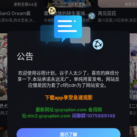
更新至第44话
更新至第6话
更新至
anG Dream酱
遭到流放的转生重骑士凭借游戏知识大开无双
再见菈菈
爱美,大冢纱英,西本里美,大桥彩香,伊藤彩沙,佐仓绫音,三泽纱千香,加藤英美里,日笠阳子,金元寿子,前岛亚美,小泽亚李,上坂堇,中上育实,秦佐和子,相羽爱奈,工藤晴香,中岛由贵,樱川惠,志崎桦音,伊藤美来,田所梓,吉田有里,丰田萌绘,黑泽朋世,进藤天音,直田姬奈,西尾夕香,mika,岛村绚沙,Raychell,小原莉子,夏芽,仓知玲凤,纺木吏佐,羊宫妃那,立石凛
大塚刚央,若山诗音,阿部菜摘子
公告
欢迎使用谷雨计划，谷子人太少了，喜欢的麻烦分
享一下.本站承诺永远无广，单纯用爱发电，网站反
应慢是因为套了cf的cdn为了网站安全。
下载app享受急速观影
更新至第6话
更新至第5话
更新至
野犬 汪 第二季
雷霆三人行
花样少男少女 第二
最新网址:guyuplan.com
备用网
上村祐翔,宫野真守,细谷佳正,诸星堇,小野贤章,谷山纪章,樱井孝宏,花泽香菜,森川智之,植田佳奈,石田彰,子安武人,千叶翔也,草尾毅,福山润,梶裕贵,阿座上洋平,林勇,小市真琴,大塚明夫
铃代纱弓,川井田夏海,秋山绘理,蜜蜂穗香,坂田将吾,坂泰斗,广濑有纪,前川凉子,石谷春贵,小野寺悠贵,新祐树,渡谷美帆
址:dm2.guyuplan.com
闲聊群:1075889148