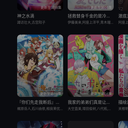
更新至第18集
更新至第05集
神之水滴
拯救替身千金的是冷酷无情冰之王子的爱
澈底
諏访壮大,古宫阳子
伊藤美来,阿座上洋平,青木瑠璃子,日笠阳子,市之濑加那,千叶翔也,青山穰,石黑史刚,吉川幸宏,前川凉子,奈波果林,义村优
阿座上
更新至第06集
更新至第06集
『你们先走我断后』于是10年后我成为了传说
我家的弟弟们真是让您费心了
描绘
梶原岳人,石川由依,相良茉优,市道真央,小坂井祐莉绘,森川智之,小山刚志,丸冈和佳奈,照井悠希,宫咲明里,花井美春,木下铃奈
大空直美,增田俊树,八代拓,小野贤章,寺泽百花,小野大辅,远藤绫