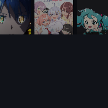
更新至17集
更新至第12话
更新至第
关于我转生变成史莱姆这档事 第四季
弱弱老师
主播女孩重度依赖
相坂ナオキ