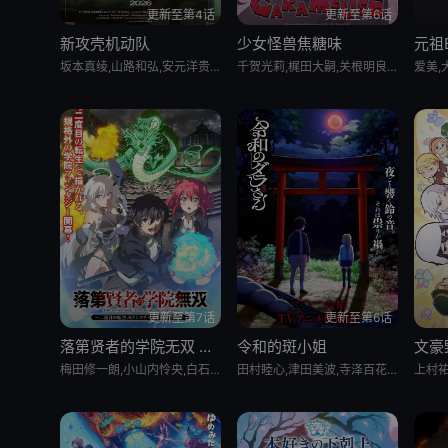
更新至第4话
更新至第6话
新攻壳机动队
少女怪兽焦糖味
元祖B
坂本真绫,山路和弘,安元洋贵,中村悠一
千贺光莉,梶田大嗣,关根明良,白石晴香,三石琴乃,小西克幸,松井惠理子
更新至第7话
更新至第6话
落第贤者的学院无双 第二回转生S等级作弊魔术师冒险记
令和的斑小姐
文豪
梅田修一朗,小山内怜央,白石晴香,加藤英美里,平川大辅,东地宏树,福原绫香
田村睦心,津田美波,寺泽百花,寺杣昌纪