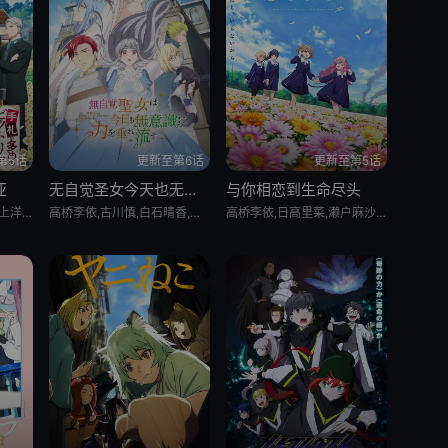
第5话
更新至第6话
更新至第5话
亚
无自觉圣女今天也无意识地释放力量
与你相恋到生命尽头
安济知佳,若山诗音,阿座上洋平,小野大辅,潘惠美,古川慎,逢坂良太,小野贤章,野岛健儿,秋保佐永子,家中宏
高桥李依,古川慎,白石晴香,土岐隼一,田丸笃志,冈本信彦,宫本充,鸟海浩辅,集贝花,东地宏树,大原沙耶香
高桥李依,日高里菜,濑户麻沙美,石川由依,内山夕实,茅野爱衣