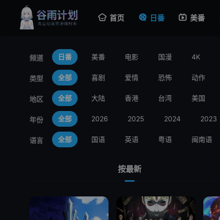
首页
日番
美番
日番
美番
电影
国漫
4K
频道
全部
喜剧
爱情
恐怖
动作
类型
全部
大陆
香港
台湾
美国
地区
全部
2026
2025
2024
2023
年份
全部
国语
英语
粤语
闽南语
语言
按最新