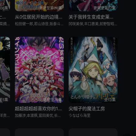
06集
更新至第06集
更新至第17集
被追放的转生重骑士用游戏知识开无双
从0位居民开始的边境领主大人
关于我转生变成史莱姆这档事 第四季
大冢刚央,若山诗音,阿部菜摘子
松田健一郎,若山诗音,坂泰斗,伊藤美来,白石晴香,福山润,安田陆矢,阿保玛利亚,鲸,日笠阳子,东山奈央
冈咲美保,丰口惠美,前野智昭,古川慎,千本木彩花
至5集
更新至29集
全13集
超超超超超喜欢你的100个女朋友 第三季
尖帽子的魔法工房
内田雄马,木村良平,安元洋贵,小西克幸,安济知佳,内田真礼,行成桃姬,阿澄佳奈,山根绮,江口拓也,榎木淳弥,花江夏树,罗伯特·沃特曼,福山润,诸星堇,青山吉能,川田绅司,水树奈奈,市道真央,大原沙耶香,濑户麻沙美,洲崎绫
加藤涉,本渡枫,富田美忧,长绳麻理亚,濑户麻沙美,朝井彩加,上坂堇,进藤天音,三森铃子,高桥李依,Lynn,高尾奏音,石原夏织,竹达彩奈,千叶繁,上田祐司
うなばら海里