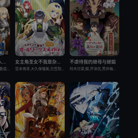
第5话
更新至第7话
更新至第5话
乙女游戏世界对路人角色很不友好 第二季
女主角圣女不我是杂役女仆自豪
不虐待我的继母与继姐
大冢刚央,市之濑加那,菲鲁兹·蓝,石田彰,佐仓绫音,铃村健一,鸟海浩辅,立花慎之介,游佐浩二,桧山修之,竹内顺子,大原沙耶香,雨宫天,小仓唯,宇垣秀成,黑田崇矢
宫本侑芽,大久保瑠美,日笠阳子,天崎滉平,小野友树,堀江瞬,仲村宗悟
铃木日菜,鲸,芹泽优,贯井柚佳,麦穗杏菜,根本京里,内山夕实,市道真央