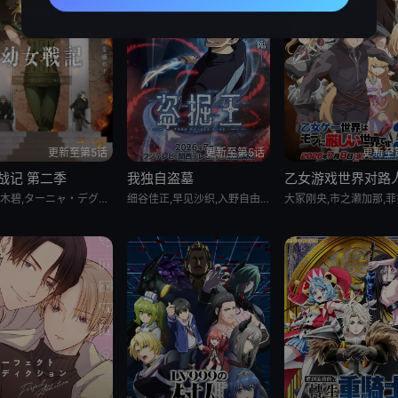
更新至第5话
更新至第5话
更新至
战记 第二季
我独自盗墓
CV:,悠木碧,ターニャ・デグレチャフ,CV:,早见沙织,ヴィーシャ,CV:,三木眞一郎,レルゲン,CV:,玄田哲章,ルーデルドルフ,CV:,大塚芳忠,ゼートゥーア,CV:,滨野大辉,ヴァイス,CV:,小林裕介,グランツ,CV:,笠间淳,ケーニッヒ,CV:,林大地,ノイマン,CV:,杉田智和,ミケル,CV:,森川智之,ウィリアム・ドレイク,CV:,日笠阳子,リリーヤ,CV:,戸松遥,メアリー
细谷佳正,早见沙织,入野自由,诹访部顺一