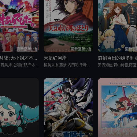
更新至第5话
更新至第5话
更新至
感谢对战 :大小姐才不玩格斗游戏:
天是红河岸
奇招百出的维多利
长谷川育美,市之濑加那,千本木彩花,下地紫野
橘美来,加藤涉,内田彩,千叶翔也,前野智昭,游佐浩二,大野智敬,青木志贵,川井田夏海,松冈美里,石谷春贵,榎木淳弥,神尾晋一郎,鸟海浩辅,七海弘希