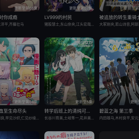
更新至第05集
更新至第07集
更新至第
对你成瘾
LV999的村民
洋平,齐藤壮马
猪股慧士,东山奈央,江头宏哉,岛崎信长,石见舞菜香,古贺葵,Lynn,梅原裕一郎
更新至第06集
更新至5集
更新
直至生命尽头
转学后班上的清纯可爱美少女竟是小时候玩在一起的哥儿们
碧蓝之海 第三季
关根明良,早见沙织,仁见纱绫,藤村花音,日高范子,种崎敦美,野上尤加奈,井上喜久子
长谷川育美,土岐隼一,花井美春,春濑夏美,和泉风花,中村源太