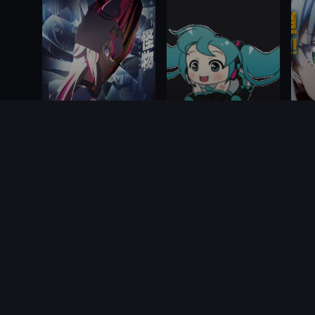
更新至23集
已完结
赛马娘 芦毛灰姑娘 第2部分
Muv:Luv Alternative Total Eclipse
福元阳介・佐々木启悟・宫原拓也,冈部美绪,狭田修,王寒,今村优美,张思远,冈本朗,佐藤里咲,北山竜太,並川颯
小野大辅,中原麻衣,生天目仁美,能登麻美子,野川樱,杉田智和,滨田贤二,大原沙耶香,小山力也,津田英三,斧笃,本田贵子,石原夏织,羽多野涉,田中理惠,日笠阳子,高森奈津美,高桥美佳子,植田佳奈,藤村步,金元寿子,铃村健一