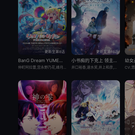
更新至第8话
更新至第16话
BanG Dream YUME∞MITA
小书痴的下克上 领主的养女
幼女
仲町阿拉蕾,宫永野乃花,峰月律,藤都子,千石由乃
井口裕香,速水奖,井上和彦,高山南,寺崎裕香,森川智之,井上喜久子,梅原裕一郎,濑户麻沙美,东山奈央,子安武人,前野智昭,田村睦心,狩野翔,三瓶由布子,安野希世乃,中岛爱,小山刚志,折笠富美子,白井悠介,山下诚一郎,宫泽清子,田村由香里,小山茉美,山路和弘,福原克己