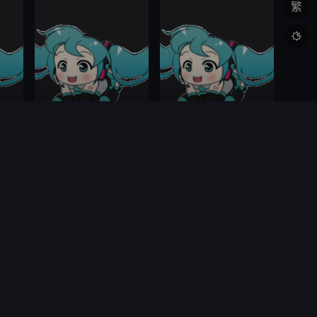
繁

13话
更新至第13话
更新至第12话
婚姻剧毒
想结束这场我爱你的游戏
西海贤嗣,武井红璃,清水海都,林竜太
徳冈紘平
福地友树,西山正纪