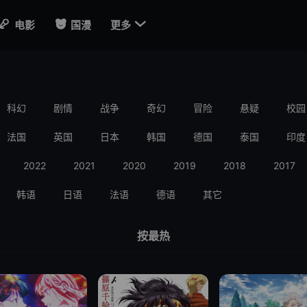

电影
国漫
更多
科幻
剧情
战争
奇幻
冒险
悬疑
校园
法国
英国
日本
韩国
德国
泰国
印度
2022
2021
2020
2019
2018
2017
韩语
日语
法语
德语
其它
按最热