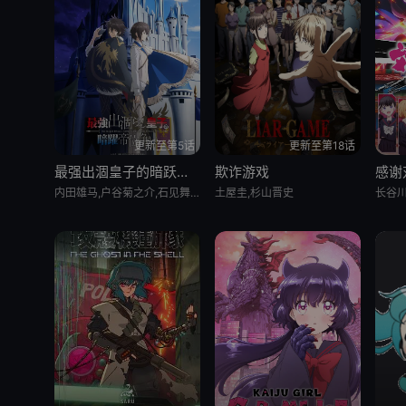
更新至第5话
更新至第18话
最强出涸皇子的暗跃帝位争夺
欺诈游戏
内田雄马,户谷菊之介,石见舞菜香,内田真礼,本渡枫,井上和彦,田丸笃志,竹内良太,斋贺光希,松冈祯丞,桑原由气,茅野爱衣,田中正彦
土屋圭,杉山晋史