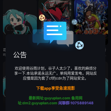
花织即使是转生也想打架
缎带骑士
人造人009 涅墨西斯
公告
鸣神流星，职业尼特族。整天足不出户、沉迷游戏，但其实在另一个世界里，他曾是个魔王！而曾经打倒流星的勇者、如今是名女高中生的花织米蒂娅，竟找上门来！与米蒂娅重逢后，流星从尼特族重返社会，当上了御剑女子高
被毁灭的王国公主——萨菲娅。 灾厄“内尔伽勒”夺走了她故乡希尔弗兰的一切，她在绝望的尽头，抵达了戈尔德兰。 她怀抱着过往，在人们的温柔相待中，开始觅得一丝微小的希望。 然而，仿佛是为了嘲弄这份
自人造人战士诞生以来，他们在半个多世纪中，一直守护着人们免受种种威胁和平的敌人的侵袭。 然而，战斗仍在继续—— 而如今，一支由9名人造人组成的集团“涅墨西斯”出现了，他们坚信——仅凭009他们，
欢迎使用谷雨计划，谷子人太少了，喜欢的麻烦分
享一下.本站承诺永远无广，单纯用爱发电，网站反
应慢是因为套了cf的cdn为了网站安全。
下载app享受急速观影
最新网址:guyuplan.com
备用网
址:dm2.guyuplan.com
闲聊群:1075889148