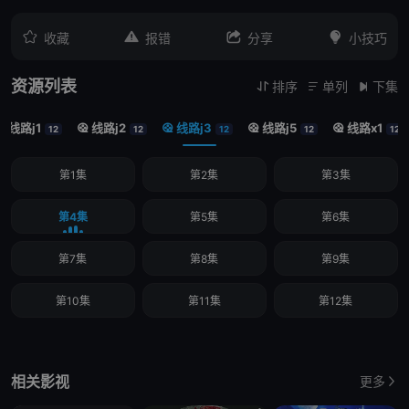




收藏
报错
分享
小技巧
资源列表
排序
单列
下集



线路j1
线路j2
线路j3
线路j5
线路x1





12
12
12
12
12
第1集
第2集
第3集
第4集
第5集
第6集
第7集
第8集
第9集
第10集
第11集
第12集
相关影视
更多