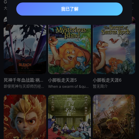
Grow Up Show :向日葵马戏团:
Grow Up Show :向日葵马戏团:
恶女不才请多关照 :雏宫蝶鼠换身传:
大约在昭和30年代（1950年代中期至1960年代中期），以正处于经济高度成长期的日本为背景，那是一个马戏团作为主流娱乐、深深融入人们日常生活的时代。 为了争夺只有顶尖马戏团才被允许参加的世界级盛典
大约在昭和30年代（1950年代中期至1960年代中期），以正处于经济高度成长期的日本为背景，那是一个马戏团作为主流娱乐、深深融入人们日常生活的时代。 为了争夺只有顶尖马戏团才被允许参加的世界级盛典
这个故事起始于架空世界里名为「咏国」的虚构国度。为了培育下一任妃子，会从五大家族中各选一名少女进入宫殿——「雏宫」。进入后宫的少女成为雏女，在雏宫接受做为未来皇后的养成教育。 名门之一、美丽又睿智的
死神千年血战篇:祸进谭:动漫
小脚板走天涯5
小脚板走天涯6
即使死神与灭却师历经千年的血战尽头，毁灭的未来已隐约可见── &nbsp; &nbsp; &nbsp; &nbsp; &nbsp; &nbsp; &nbsp; &nbsp; &nbsp; &nbsp;
When a swarm of &quot;leaf-gobblers&quot; devours all
暂无简介