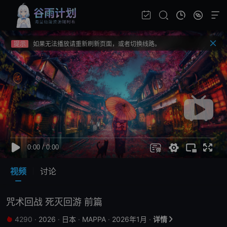
提示
视频载入速度跟网速有关，请耐心等待几秒钟。
提示
不要轻易相信视频中的广告，谨防上当受骗!
提示
如果无法播放请重新刷新页面，或者切换线路。
提示
视频载入速度跟网速有关，请耐心等待几秒钟。
提示
不要轻易相信视频中的广告，谨防上当受骗!
视频
讨论
咒术回战 死灭回游 前篇
4290
·
2026
·
日本
·
MAPPA
·
2026年1月
·
详情

