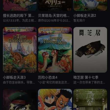
擅长逃跑的殿下 第二季
贝里琉岛:天堂的格尔尼卡:
小脚板走天涯2
公元1333年，为武士统治日本奠定基石的镰仓幕府，因其所信任的幕臣——足利尊氏的谋反而宣告灭亡。 &nbsp; &nbsp; &nbsp; &nbsp; &nbsp; &nbsp; &nbsp; &n
原作は2016年から2021年までヤングアニマル（白泉社）にて连载され、2017年度の日本漫画家协会赏の优
暂无简介
小脚板走天涯3
历险小恐龙4
暗芝居 第十七季
由于恐龙谷缺水，导致大恐龙们反目成仇，“小足”和它四位朋友为此展开寻水之旅。一路上，小恐龙们历经暴龙的攻击
“小足”和它的朋友这次又有新的冒险了。在“小足”所居住的大峡谷外，有一块曾是干燥地，现今却变成沼泽的“神秘
这一次也带来了新的主题与新的恐怖演出，充满了令人脊背发凉的故事。负责演唱片尾主题曲的二人歌谣组合“风轮”也会以声优的身份参加，成为本季的一大亮点。 &nbsp; &nbsp; &nbsp; &nbsp