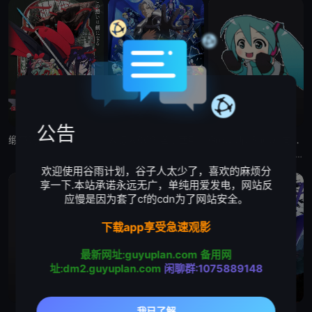
公告
缎带骑士
人造人009 涅墨西斯
Grow Up Show :向日葵马戏团:
被毁灭的王国公主——萨菲娅。 灾厄“内尔伽勒”夺走了她故乡希尔弗兰的一切，她在绝望的尽头，抵达了戈尔德兰。 她怀抱着过往，在人们的温柔相待中，开始觅得一丝微小的希望。 然而，仿佛是为了嘲弄这份
自人造人战士诞生以来，他们在半个多世纪中，一直守护着人们免受种种威胁和平的敌人的侵袭。 然而，战斗仍在继续—— 而如今，一支由9名人造人组成的集团“涅墨西斯”出现了，他们坚信——仅凭009他们，
大约在昭和30年代（1950年代中期至1960年代中期），以正处于经济高度成长期的日本为背景，那是一个马戏团作为主流娱乐、深深融入人们日常生活的时代。 为了争夺只有顶尖马戏团才被允许参加的世界级盛典
欢迎使用谷雨计划，谷子人太少了，喜欢的麻烦分
享一下.本站承诺永远无广，单纯用爱发电，网站反
应慢是因为套了cf的cdn为了网站安全。
下载app享受急速观影
最新网址:guyuplan.com
备用网
址:dm2.guyuplan.com
闲聊群:1075889148