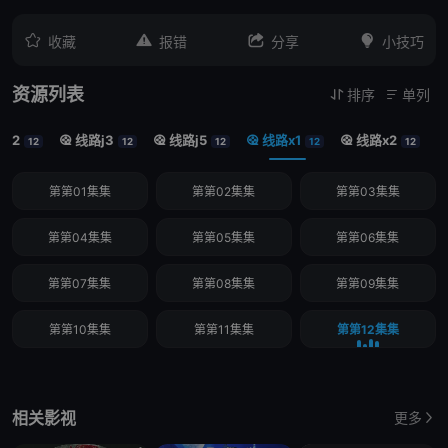




收藏
报错
分享
小技巧
资源列表
排序
单列


j2
线路j3
线路j5
线路x1
线路x2




12
12
12
12
12
第第01集集
第第02集集
第第03集集
第第04集集
第第05集集
第第06集集
第第07集集
第第08集集
第第09集集
第第10集集
第第11集集
第第12集集
相关影视
更多