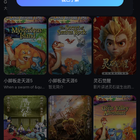
Grow Up Show :向日葵马戏团:
恶女不才请多关照 :雏宫蝶鼠换身传:
死神千年血战篇:祸进谭:动漫
大约在昭和30年代（1950年代中期至1960年代中期），以正处于经济高度成长期的日本为背景，那是一个马戏团作为主流娱乐、深深融入人们日常生活的时代。 为了争夺只有顶尖马戏团才被允许参加的世界级盛典
这个故事起始于架空世界里名为「咏国」的虚构国度。为了培育下一任妃子，会从五大家族中各选一名少女进入宫殿——「雏宫」。进入后宫的少女成为雏女，在雏宫接受做为未来皇后的养成教育。 名门之一、美丽又睿智的
即使死神与灭却师历经千年的血战尽头，毁灭的未来已隐约可见── &nbsp; &nbsp; &nbsp; &nbsp; &nbsp; &nbsp; &nbsp; &nbsp; &nbsp; &nbsp;
小脚板走天涯5
小脚板走天涯6
灵石觉醒
When a swarm of &quot;leaf-gobblers&quot; devours all
暂无简介
影片讲述灵石诞生出的石灵儿，被石矶娘娘收养。哪吒误伤石矶徒弟，太乙真人偏袒哪吒，锁住石矶。石灵儿为救母学艺，却