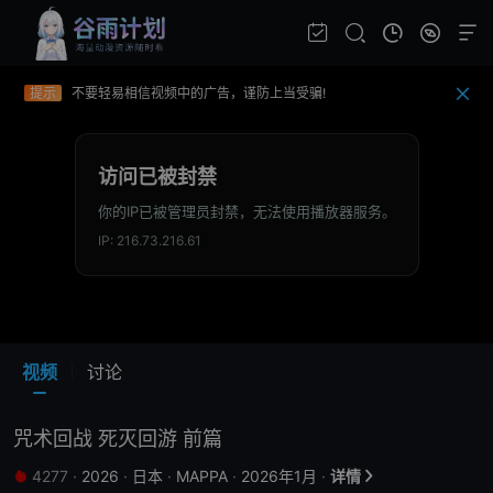
提示
如果无法播放请重新刷新页面，或者切换线路。
提示
视频载入速度跟网速有关，请耐心等待几秒钟。
提示
不要轻易相信视频中的广告，谨防上当受骗!
视频
讨论
咒术回战 死灭回游 前篇
4277
·
2026
·
日本
·
MAPPA
·
2026年1月
·
详情

