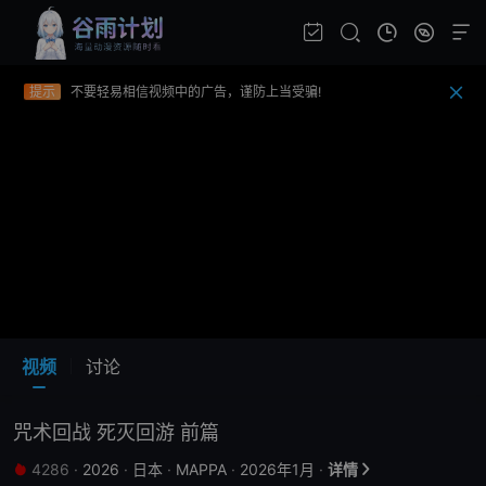
提示
如果无法播放请重新刷新页面，或者切换线路。
提示
视频载入速度跟网速有关，请耐心等待几秒钟。
提示
不要轻易相信视频中的广告，谨防上当受骗!
视频
讨论
咒术回战 死灭回游 前篇
4286
·
2026
·
日本
·
MAPPA
·
2026年1月
·
详情

