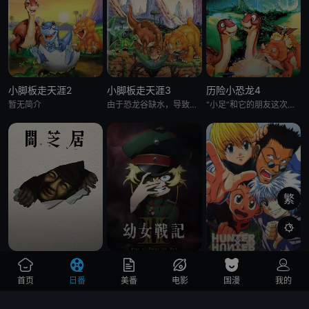
小脚板走天涯2
小脚板走天涯3
历险小恐龙4
暂无简介
由于恐龙谷缺水，导致大恐龙们反目成仇，“小足”和它四位朋友为此展开寻水之旅。一路上，小恐龙们历经暴龙的攻击
“小足”和它的朋友这次又有新的冒险了。在“小足”所居住的大峡谷外，有一块曾是干燥地，现今却变成沼泽的“神秘
繁

暗芝居 第十七季
幼女战记2
全职猎人 第十九季99
这一次也带来了新的主题与新的恐怖演出，充满了令人脊背发凉的故事。负责演唱片尾主题曲的二人歌谣组合“风轮”也会以声优的身份参加，成为本季的一大亮点。 &nbsp; &nbsp; &nbsp; &nbsp
作品讲述了一位精英上班族转生至战火纷飞的异世界，成为少女谭雅·提古雷查夫，并凭借前世的理智与知识在帝国军中步步高升的故事
小杰的父亲是名顶级猎人，却在他很小时就离开了他。多年后，天资聪慧生性善良的他也决定成为一名猎人，并借此去寻找素未谋面的父亲。 在考取猎人证的过程中，小杰结识了杀手家族出身的奇犽，火眼睛族的唯一幸存
首页
日番
美番
电影
国漫
我的