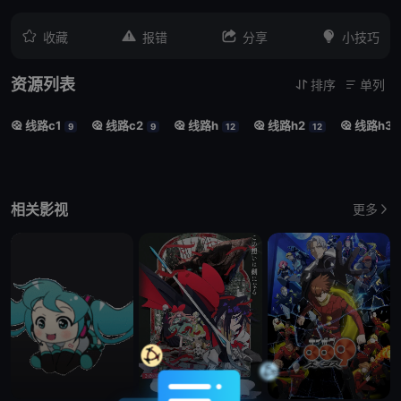




收藏
报错
分享
小技巧
资源列表
排序
单列


线路c1
线路c2
线路h
线路h2
线路h3





9
9
12
12
相关影视
更多