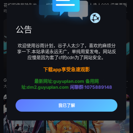
花织即使是转生也想打架
缎带骑士
人造人009 涅墨西斯
鸣神流星，职业尼特族。整天足不出户、沉迷游戏，但其实在另一个世界里，他曾是个魔王！而曾经打倒流星的勇者、如今是名女高中生的花织米蒂娅，竟找上门来！与米蒂娅重逢后，流星从尼特族重返社会，当上了御剑女子高
被毁灭的王国公主——萨菲娅。 灾厄“内尔伽勒”夺走了她故乡希尔弗兰的一切，她在绝望的尽头，抵达了戈尔德兰。 她怀抱着过往，在人们的温柔相待中，开始觅得一丝微小的希望。 然而，仿佛是为了嘲弄这份
自人造人战士诞生以来，他们在半个多世纪中，一直守护着人们免受种种威胁和平的敌人的侵袭。 然而，战斗仍在继续—— 而如今，一支由9名人造人组成的集团“涅墨西斯”出现了，他们坚信——仅凭009他们，
公告
欢迎使用谷雨计划，谷子人太少了，喜欢的麻烦分
享一下.本站承诺永远无广，单纯用爱发电，网站反
应慢是因为套了cf的cdn为了网站安全。
下载app享受急速观影
Grow Up Show :向日葵马戏团:
Grow Up Show :向日葵马戏团:
恶女不才请多关照 :雏宫蝶鼠换身传:
最新网址:guyuplan.com
备用网
大约在昭和30年代（1950年代中期至1960年代中期），以正处于经济高度成长期的日本为背景，那是一个马戏团作为主流娱乐、深深融入人们日常生活的时代。 为了争夺只有顶尖马戏团才被允许参加的世界级盛典
大约在昭和30年代（1950年代中期至1960年代中期），以正处于经济高度成长期的日本为背景，那是一个马戏团作为主流娱乐、深深融入人们日常生活的时代。 为了争夺只有顶尖马戏团才被允许参加的世界级盛典
这个故事起始于架空世界里名为「咏国」的虚构国度。为了培育下一任妃子，会从五大家族中各选一名少女进入宫殿——「雏宫」。进入后宫的少女成为雏女，在雏宫接受做为未来皇后的养成教育。 名门之一、美丽又睿智的
址:dm2.guyuplan.com
闲聊群:1075889148