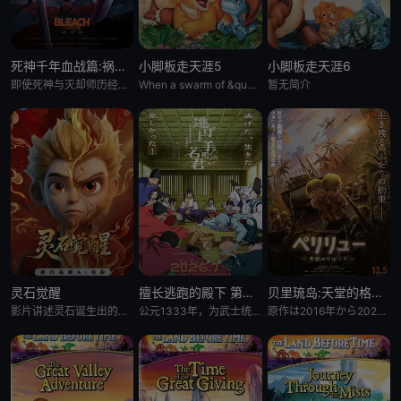
死神千年血战篇:祸进谭:动漫
小脚板走天涯5
小脚板走天涯6
即使死神与灭却师历经千年的血战尽头，毁灭的未来已隐约可见── &nbsp; &nbsp; &nbsp; &nbsp; &nbsp; &nbsp; &nbsp; &nbsp; &nbsp; &nbsp;
When a swarm of &quot;leaf-gobblers&quot; devours all
暂无简介
灵石觉醒
擅长逃跑的殿下 第二季
贝里琉岛:天堂的格尔尼卡:
影片讲述灵石诞生出的石灵儿，被石矶娘娘收养。哪吒误伤石矶徒弟，太乙真人偏袒哪吒，锁住石矶。石灵儿为救母学艺，却
公元1333年，为武士统治日本奠定基石的镰仓幕府，因其所信任的幕臣——足利尊氏的谋反而宣告灭亡。 &nbsp; &nbsp; &nbsp; &nbsp; &nbsp; &nbsp; &nbsp; &n
原作は2016年から2021年までヤングアニマル（白泉社）にて连载され、2017年度の日本漫画家协会赏の优