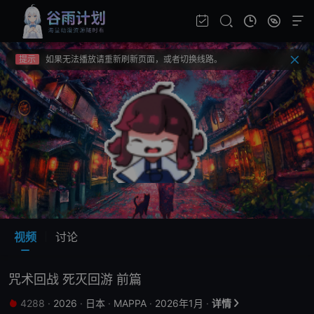
提示
视频载入速度跟网速有关，请耐心等待几秒钟。
提示
不要轻易相信视频中的广告，谨防上当受骗!
提示
如果无法播放请重新刷新页面，或者切换线路。
提示
视频载入速度跟网速有关，请耐心等待几秒钟。
提示
不要轻易相信视频中的广告，谨防上当受骗!
视频
讨论
咒术回战 死灭回游 前篇
4288
·
2026
·
日本
·
MAPPA
·
2026年1月
·
详情

