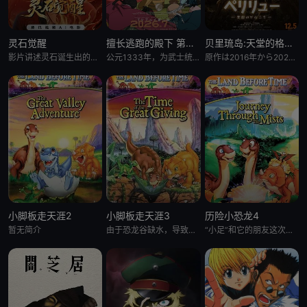
灵石觉醒
擅长逃跑的殿下 第二季
贝里琉岛:天堂的格尔尼卡:
影片讲述灵石诞生出的石灵儿，被石矶娘娘收养。哪吒误伤石矶徒弟，太乙真人偏袒哪吒，锁住石矶。石灵儿为救母学艺，却
公元1333年，为武士统治日本奠定基石的镰仓幕府，因其所信任的幕臣——足利尊氏的谋反而宣告灭亡。 &nbsp; &nbsp; &nbsp; &nbsp; &nbsp; &nbsp; &nbsp; &n
原作は2016年から2021年までヤングアニマル（白泉社）にて连载され、2017年度の日本漫画家协会赏の优
小脚板走天涯2
小脚板走天涯3
历险小恐龙4
暂无简介
由于恐龙谷缺水，导致大恐龙们反目成仇，“小足”和它四位朋友为此展开寻水之旅。一路上，小恐龙们历经暴龙的攻击
“小足”和它的朋友这次又有新的冒险了。在“小足”所居住的大峡谷外，有一块曾是干燥地，现今却变成沼泽的“神秘