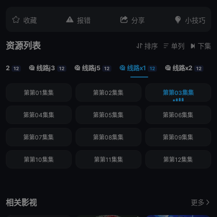




收藏
报错
分享
小技巧
资源列表
排序
单列
下集



j2
线路j3
线路j5
线路x1
线路x2




12
12
12
12
12
第第01集集
第第02集集
第第03集集
第第04集集
第第05集集
第第06集集
第第07集集
第第08集集
第第09集集
第第10集集
第第11集集
第第12集集
相关影视
更多