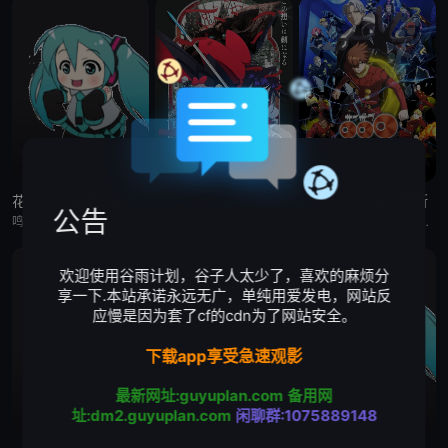
花织即使是转生也想打架
缎带骑士
人造人009 涅墨西斯
公告
鸣神流星，职业尼特族。整天足不出户、沉迷游戏，但其实在另一个世界里，他曾是个魔王！而曾经打倒流星的勇者、如今是名女高中生的花织米蒂娅，竟找上门来！与米蒂娅重逢后，流星从尼特族重返社会，当上了御剑女子高
被毁灭的王国公主——萨菲娅。 灾厄“内尔伽勒”夺走了她故乡希尔弗兰的一切，她在绝望的尽头，抵达了戈尔德兰。 她怀抱着过往，在人们的温柔相待中，开始觅得一丝微小的希望。 然而，仿佛是为了嘲弄这份
自人造人战士诞生以来，他们在半个多世纪中，一直守护着人们免受种种威胁和平的敌人的侵袭。 然而，战斗仍在继续—— 而如今，一支由9名人造人组成的集团“涅墨西斯”出现了，他们坚信——仅凭009他们，
欢迎使用谷雨计划，谷子人太少了，喜欢的麻烦分
享一下.本站承诺永远无广，单纯用爱发电，网站反
应慢是因为套了cf的cdn为了网站安全。
下载app享受急速观影
最新网址:guyuplan.com
备用网
址:dm2.guyuplan.com
闲聊群:1075889148