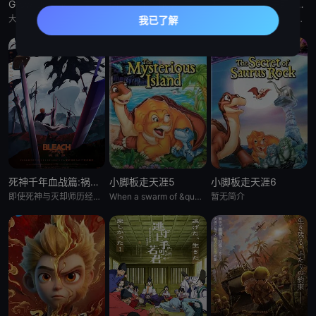
Grow Up Show :向日葵马戏团:
Grow Up Show :向日葵马戏团:
恶女不才请多关照 :雏宫蝶鼠换身传:
大约在昭和30年代（1950年代中期至1960年代中期），以正处于经济高度成长期的日本为背景，那是一个马戏团作为主流娱乐、深深融入人们日常生活的时代。 为了争夺只有顶尖马戏团才被允许参加的世界级盛典
大约在昭和30年代（1950年代中期至1960年代中期），以正处于经济高度成长期的日本为背景，那是一个马戏团作为主流娱乐、深深融入人们日常生活的时代。 为了争夺只有顶尖马戏团才被允许参加的世界级盛典
这个故事起始于架空世界里名为「咏国」的虚构国度。为了培育下一任妃子，会从五大家族中各选一名少女进入宫殿——「雏宫」。进入后宫的少女成为雏女，在雏宫接受做为未来皇后的养成教育。 名门之一、美丽又睿智的
死神千年血战篇:祸进谭:动漫
小脚板走天涯5
小脚板走天涯6
即使死神与灭却师历经千年的血战尽头，毁灭的未来已隐约可见── &nbsp; &nbsp; &nbsp; &nbsp; &nbsp; &nbsp; &nbsp; &nbsp; &nbsp; &nbsp;
When a swarm of &quot;leaf-gobblers&quot; devours all
暂无简介