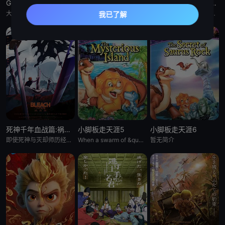
Grow Up Show :向日葵马戏团:
Grow Up Show :向日葵马戏团:
恶女不才请多关照 :雏宫蝶鼠换身传:
大约在昭和30年代（1950年代中期至1960年代中期），以正处于经济高度成长期的日本为背景，那是一个马戏团作为主流娱乐、深深融入人们日常生活的时代。 为了争夺只有顶尖马戏团才被允许参加的世界级盛典
大约在昭和30年代（1950年代中期至1960年代中期），以正处于经济高度成长期的日本为背景，那是一个马戏团作为主流娱乐、深深融入人们日常生活的时代。 为了争夺只有顶尖马戏团才被允许参加的世界级盛典
这个故事起始于架空世界里名为「咏国」的虚构国度。为了培育下一任妃子，会从五大家族中各选一名少女进入宫殿——「雏宫」。进入后宫的少女成为雏女，在雏宫接受做为未来皇后的养成教育。 名门之一、美丽又睿智的
死神千年血战篇:祸进谭:动漫
小脚板走天涯5
小脚板走天涯6
即使死神与灭却师历经千年的血战尽头，毁灭的未来已隐约可见── &nbsp; &nbsp; &nbsp; &nbsp; &nbsp; &nbsp; &nbsp; &nbsp; &nbsp; &nbsp;
When a swarm of &quot;leaf-gobblers&quot; devours all
暂无简介