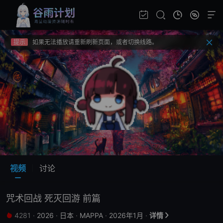
提示
不要轻易相信视频中的广告，谨防上当受骗!
提示
如果无法播放请重新刷新页面，或者切换线路。
提示
视频载入速度跟网速有关，请耐心等待几秒钟。
提示
不要轻易相信视频中的广告，谨防上当受骗!
视频
讨论
咒术回战 死灭回游 前篇
4281
·
2026
·
日本
·
MAPPA
·
2026年1月
·
详情

