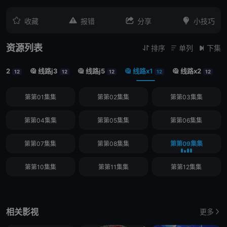




收藏
报错
分享
小技巧
资源列表
排序
单列
下集



j2
线路j3
线路j5
线路x1
线路x2




12
12
12
12
12
第第01集集
第第02集集
第第03集集
第第04集集
第第05集集
第第06集集
第第07集集
第第08集集
第第09集集
第第10集集
第第11集集
第第12集集
相关影视
更多