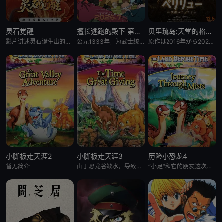
灵石觉醒
擅长逃跑的殿下 第二季
贝里琉岛:天堂的格尔尼卡:
影片讲述灵石诞生出的石灵儿，被石矶娘娘收养。哪吒误伤石矶徒弟，太乙真人偏袒哪吒，锁住石矶。石灵儿为救母学艺，却
公元1333年，为武士统治日本奠定基石的镰仓幕府，因其所信任的幕臣——足利尊氏的谋反而宣告灭亡。 &nbsp; &nbsp; &nbsp; &nbsp; &nbsp; &nbsp; &nbsp; &n
原作は2016年から2021年までヤングアニマル（白泉社）にて连载され、2017年度の日本漫画家协会赏の优
小脚板走天涯2
小脚板走天涯3
历险小恐龙4
暂无简介
由于恐龙谷缺水，导致大恐龙们反目成仇，“小足”和它四位朋友为此展开寻水之旅。一路上，小恐龙们历经暴龙的攻击
“小足”和它的朋友这次又有新的冒险了。在“小足”所居住的大峡谷外，有一块曾是干燥地，现今却变成沼泽的“神秘