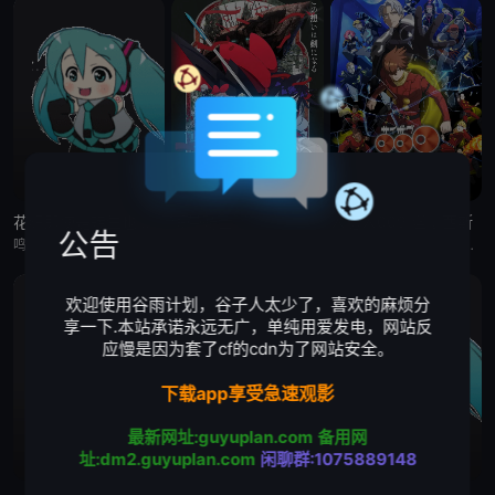
花织即使是转生也想打架
缎带骑士
人造人009 涅墨西斯
公告
鸣神流星，职业尼特族。整天足不出户、沉迷游戏，但其实在另一个世界里，他曾是个魔王！而曾经打倒流星的勇者、如今是名女高中生的花织米蒂娅，竟找上门来！与米蒂娅重逢后，流星从尼特族重返社会，当上了御剑女子高
被毁灭的王国公主——萨菲娅。 灾厄“内尔伽勒”夺走了她故乡希尔弗兰的一切，她在绝望的尽头，抵达了戈尔德兰。 她怀抱着过往，在人们的温柔相待中，开始觅得一丝微小的希望。 然而，仿佛是为了嘲弄这份
自人造人战士诞生以来，他们在半个多世纪中，一直守护着人们免受种种威胁和平的敌人的侵袭。 然而，战斗仍在继续—— 而如今，一支由9名人造人组成的集团“涅墨西斯”出现了，他们坚信——仅凭009他们，
欢迎使用谷雨计划，谷子人太少了，喜欢的麻烦分
享一下.本站承诺永远无广，单纯用爱发电，网站反
应慢是因为套了cf的cdn为了网站安全。
下载app享受急速观影
最新网址:guyuplan.com
备用网
址:dm2.guyuplan.com
闲聊群:1075889148