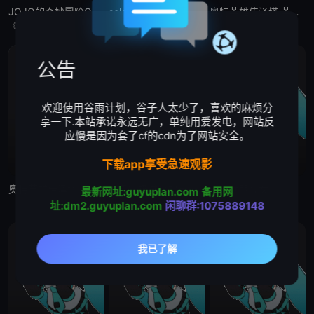
JOJO的奇妙冒险O
sola 日语版
奥特英雄传泽塔 英雄之路 版
《JoJo的奇妙冒险OVA第一期》(1993年-1994年，共6话)是根据原作漫画第三部后半部分改编的动画作品，描述发生在埃及的战斗。另外，第二期OVA(2000年-2002年，共7话)改编的是原作漫
喜欢天空，喜欢摄影的普通高中生森宫依人（冈本信彦 配音）和体弱的姐姐森工苍乃（中原麻衣 配音）相依为命。在一次拍摄天空的过程中，依人和命定的少女四方茉莉（能登麻美子 配音）相遇，这个活泼开朗的女孩让依
公告
欢迎使用谷雨计划，谷子人太少了，喜欢的麻烦分
享一下.本站承诺永远无广，单纯用爱发电，网站反
应慢是因为套了cf的cdn为了网站安全。
下载app享受急速观影
奥特英雄传泽塔 英雄之路 日语版
如果究极进化的完全沉浸RPG比现实更可恶的话 究极进化したフルダイブRPGが现実よりもクソゲーだったら
最终兵器彼女
最新网址:guyuplan.com
备用网
♯如果究极进化的完全沉浸RPG比现实更可恶的话♯ 动画化制作决定，将于2021年4月播出！
址:dm2.guyuplan.com
闲聊群:1075889148