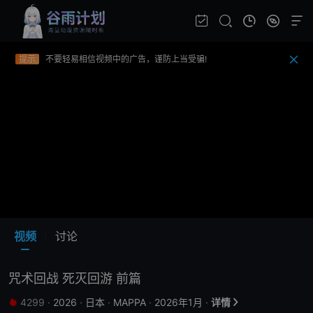
提示
如果无法播放请重新刷新页面，或者切换线路。
提示
视频载入速度跟网速有关，请耐心等待几秒钟。
提示
不要轻易相信视频中的广告，谨防上当受骗!
视频
讨论
咒术回战 死灭回游 前篇
4299
·
2026
·
日本
·
MAPPA
·
2026年1月
·
详情

