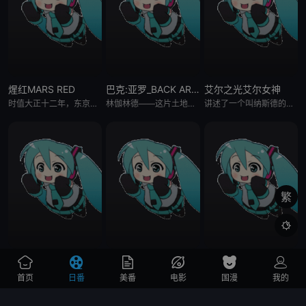
煋红MARS RED
巴克:亚罗_BACK ARROW
艾尔之光艾尔女神
时值大正十二年，东京的夜晚，那些将会出现。他们是潜藏在黑暗中，啜饮人类鲜血的吸血鬼，在更久远的时代就隐身居住在这个世界。陆军内部创设了第十六特务队来管理他们，通称「零机关」。这个部队是中岛中将为了对抗
林伽林德——这片土地是被墙壁包围起来的世界。 墙壁将这片土地覆盖、守护、哺育、培养。 墙壁即是神——是这片大地，林伽林德的根基。 某天，在林伽林德边境之地「艾泽村」 出现了一位神秘男子「巴克·亚罗」。
讲述了一个叫纳斯德的族群想将“艾里奥斯大陆”上的能源石据为己有，人类和精灵为了保护能源石，不惜与纳斯德族激战。故事围绕在“艾里奥斯大陆”上的六块能源石而展开的冒险之旅。
繁

Fate_Grand Carnival
这爱情有点奇怪
银魂 第四季
FGO嘉年华新作OVA《♯Fate/GrandCarnival♯》将分两季，各收录约30分钟的动画内容。分别于2021年6月2日、8月25日发售，售价6,800日元／5,800日元。片头曲《すーぱー☆
银魂第四季……
首页
日番
美番
电影
国漫
我的