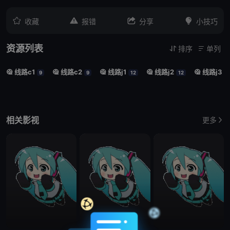




收藏
报错
分享
小技巧
资源列表
排序
单列


线路c1
线路c2
线路j1
线路j2
线路j3





9
9
12
12
1
相关影视
更多