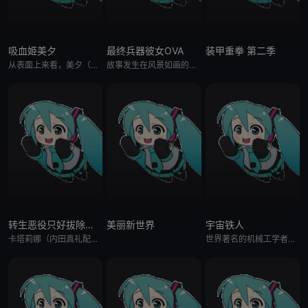
吸血姫美夕
最终兵器彼女OVA
装甲重拳 第二季
从表面上来看，美夕（长沢美树 配音）是一个普通的少女，但她还有着第二重身份——东方吸血鬼。但是，作为一个吸血鬼，美夕的猎物并不是人类，正相反，她的任务是解救被“魔神”侵蚀的人类，不惜一切手段，甚至是将
故事发生在风景如画的北海道小樽市，性格胆小懦弱的千濑（折笠富美子 配音）喜欢上了稳重可靠的修次（石母田史朗 配音），鼓起勇气告白之后，两人走到了一起，并且开始交换日记。某日，神秘的敌人出现在了札幌市.
转生恶役只好拔除破灭旗标 第二季
美丽新世界
宇宙铁人
卡塔莉娜（内田真礼配音）是含着金汤匙出生的千金大小姐，15岁那一年，因为撞到了脑袋而意外的获得了转生之前的记忆，卡塔莉娜震惊的发现，此时的她正处于前世的她特别喜欢的一款乙女游戏《FORTUNELOVE
世界著名的机械工学者叶山博士，连同大儿子譲治、次子竜治，为最年少的三弟健治举办生日会时，三人就在途中被达达星人捕捉了。后来达达星人派遣机械人军团侵略地球，此时由宇宙来了两个机械人。他们就是移植了譲治及