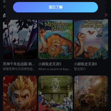
Grow Up Show :向日葵马戏团:
Grow Up Show :向日葵马戏团:
恶女不才请多关照 :雏宫蝶鼠换身传:
大约在昭和30年代（1950年代中期至1960年代中期），以正处于经济高度成长期的日本为背景，那是一个马戏团作为主流娱乐、深深融入人们日常生活的时代。 为了争夺只有顶尖马戏团才被允许参加的世界级盛典
大约在昭和30年代（1950年代中期至1960年代中期），以正处于经济高度成长期的日本为背景，那是一个马戏团作为主流娱乐、深深融入人们日常生活的时代。 为了争夺只有顶尖马戏团才被允许参加的世界级盛典
这个故事起始于架空世界里名为「咏国」的虚构国度。为了培育下一任妃子，会从五大家族中各选一名少女进入宫殿——「雏宫」。进入后宫的少女成为雏女，在雏宫接受做为未来皇后的养成教育。 名门之一、美丽又睿智的
死神千年血战篇:祸进谭:动漫
小脚板走天涯5
小脚板走天涯6
即使死神与灭却师历经千年的血战尽头，毁灭的未来已隐约可见── &nbsp; &nbsp; &nbsp; &nbsp; &nbsp; &nbsp; &nbsp; &nbsp; &nbsp; &nbsp;
When a swarm of &quot;leaf-gobblers&quot; devours all
暂无简介