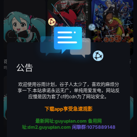
花织即使是转生也想打架
缎带骑士
人造人009 涅墨西斯
公告
鸣神流星，职业尼特族。整天足不出户、沉迷游戏，但其实在另一个世界里，他曾是个魔王！而曾经打倒流星的勇者、如今是名女高中生的花织米蒂娅，竟找上门来！与米蒂娅重逢后，流星从尼特族重返社会，当上了御剑女子高
被毁灭的王国公主——萨菲娅。 灾厄“内尔伽勒”夺走了她故乡希尔弗兰的一切，她在绝望的尽头，抵达了戈尔德兰。 她怀抱着过往，在人们的温柔相待中，开始觅得一丝微小的希望。 然而，仿佛是为了嘲弄这份
自人造人战士诞生以来，他们在半个多世纪中，一直守护着人们免受种种威胁和平的敌人的侵袭。 然而，战斗仍在继续—— 而如今，一支由9名人造人组成的集团“涅墨西斯”出现了，他们坚信——仅凭009他们，
欢迎使用谷雨计划，谷子人太少了，喜欢的麻烦分
享一下.本站承诺永远无广，单纯用爱发电，网站反
应慢是因为套了cf的cdn为了网站安全。
下载app享受急速观影
最新网址:guyuplan.com
备用网
址:dm2.guyuplan.com
闲聊群:1075889148