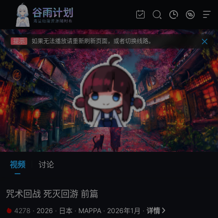
提示
不要轻易相信视频中的广告，谨防上当受骗!
提示
如果无法播放请重新刷新页面，或者切换线路。
提示
视频载入速度跟网速有关，请耐心等待几秒钟。
提示
不要轻易相信视频中的广告，谨防上当受骗!
视频
讨论
咒术回战 死灭回游 前篇
4278
·
2026
·
日本
·
MAPPA
·
2026年1月
·
详情

