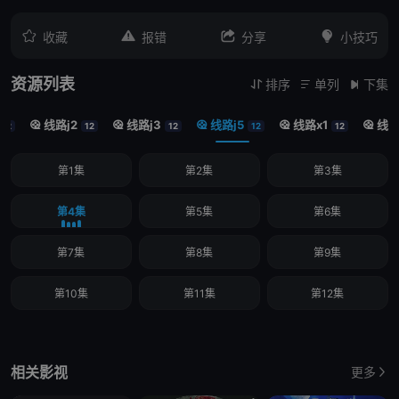




收藏
报错
分享
小技巧
资源列表
排序
单列
下集



线路j2
线路j3
线路j5
线路x1
线路





12
12
12
12
12
第1集
第2集
第3集
第4集
第5集
第6集
第7集
第8集
第9集
第10集
第11集
第12集
相关影视
更多