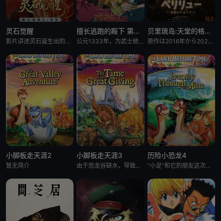
灵石觉醒
擅长逃跑的殿下 第二季
贝里琉岛:天堂的格尔尼卡:
影片讲述灵石诞生出的石灵儿，被石矶娘娘收养。哪吒误伤石矶徒弟，太乙真人偏袒哪吒，锁住石矶。石灵儿为救母学艺，却
公元1333年，为武士统治日本奠定基石的镰仓幕府，因其所信任的幕臣——足利尊氏的谋反而宣告灭亡。 &nbsp; &nbsp; &nbsp; &nbsp; &nbsp; &nbsp; &nbsp; &n
原作は2016年から2021年までヤングアニマル（白泉社）にて连载され、2017年度の日本漫画家协会赏の优
小脚板走天涯2
小脚板走天涯3
历险小恐龙4
暂无简介
由于恐龙谷缺水，导致大恐龙们反目成仇，“小足”和它四位朋友为此展开寻水之旅。一路上，小恐龙们历经暴龙的攻击
“小足”和它的朋友这次又有新的冒险了。在“小足”所居住的大峡谷外，有一块曾是干燥地，现今却变成沼泽的“神秘