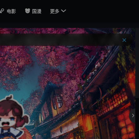
。

电影
国漫
更多
。
。
线路c1
线路c2
线路j1
线路j




9
9
12
