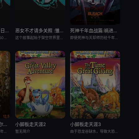
Grow Up Show :向日葵马戏团:
恶女不才请多关照 :雏宫蝶鼠换身传:
死神千年血战篇:祸进谭:动漫
大约在昭和30年代（1950年代中期至1960年代中期），以正处于经济高度成长期的日本为背景，那是一个马戏团作为主流娱乐、深深融入人们日常生活的时代。 为了争夺只有顶尖马戏团才被允许参加的世界级盛典
这个故事起始于架空世界里名为「咏国」的虚构国度。为了培育下一任妃子，会从五大家族中各选一名少女进入宫殿——「雏宫」。进入后宫的少女成为雏女，在雏宫接受做为未来皇后的养成教育。 名门之一、美丽又睿智的
即使死神与灭却师历经千年的血战尽头，毁灭的未来已隐约可见── &nbsp; &nbsp; &nbsp; &nbsp; &nbsp; &nbsp; &nbsp; &nbsp; &nbsp; &nbsp;
贝里琉岛:天堂的格尔尼卡:
小脚板走天涯2
小脚板走天涯3
原作は2016年から2021年までヤングアニマル（白泉社）にて连载され、2017年度の日本漫画家协会赏の优
暂无简介
由于恐龙谷缺水，导致大恐龙们反目成仇，“小足”和它四位朋友为此展开寻水之旅。一路上，小恐龙们历经暴龙的攻击