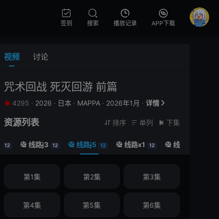
签到
搜索
播放记录
APP下载
视频
讨论
咒术回战 死灭回游 前篇
4295
·
2026
·
日本
·
MAPPA
·
2026年1月
·
详情


资源列表
排序
单列
下集



2
线路j3
线路j5
线路x1
线路x2




12
12
12
12
12
第1集
第2集
第3集
第4集
第5集
第6集