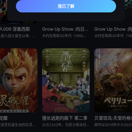
人009 涅墨西斯
Grow Up Show :向日葵马戏团:
自人造人战士诞生以来，他们在半个多世纪中，一直守护着人们免受种种威胁和平的敌人的侵袭。 然而，战斗仍在继续—— 而如今，一支由9名人造人组成的集团“涅墨西斯”出现了，他们坚信——仅凭009他们，
大约在昭和30年代（1950年代中期至1960年代中期），以正处于经济高度成长期的日本为背景，那是一个马戏团作为主流娱乐、深深融入人们日常生活的时代。 为了争夺只有顶尖马戏团才被允许参加的世界级盛典
觉醒
擅长逃跑的殿下 第二季
影片讲述灵石诞生出的石灵儿，被石矶娘娘收养。哪吒误伤石矶徒弟，太乙真人偏袒哪吒，锁住石矶。石灵儿为救母学艺，却
公元1333年，为武士统治日本奠定基石的镰仓幕府，因其所信任的幕臣——足利尊氏的谋反而宣告灭亡。 &nbsp; &nbsp; &nbsp; &nbsp; &nbsp; &nbsp; &nbsp; &n