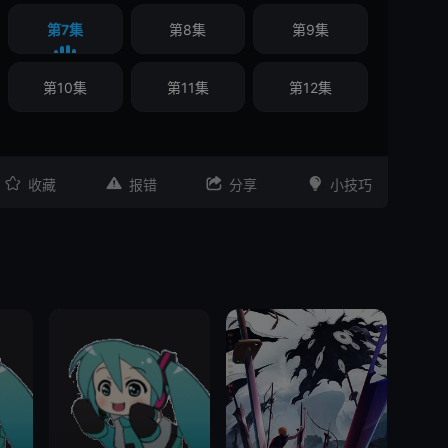
第7集
第8集
第9集
第10集
第11集
第12集




收藏
报错
分享
小技巧