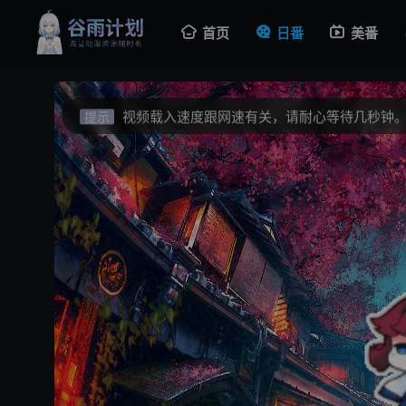
视频载入速度跟网速有关，请耐心等待几秒钟
提示
首页
日番
美番
不要轻易相信视频中的广告，谨防上当受骗!
提示
如果无法播放请重新刷新页面，或者切换线路
提示
视频载入速度跟网速有关，请耐心等待几秒钟
提示
不要轻易相信视频中的广告，谨防上当受骗!
提示