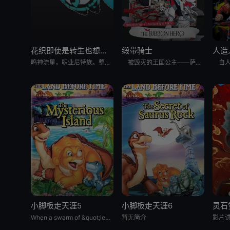
花织即使是转生也想打架
缎带骑士
人造
鸣神流星，职业尼特族。整天足不出户、沉迷游戏，但其实在另一个世界里，他曾是个魔王！而曾经打倒流星的勇者、如今是名女高中生的花织米蒂娅，竟找上门来！与米蒂娅重逢后，流星从尼特族重返社会，当上了御剑女子高
被毁灭的王国公主——萨菲娅。 灾厄“内尔伽勒”夺走了她故乡希尔弗兰的一切，她在绝望的尽头，抵达了戈尔德兰。 她怀抱着过往，在人们的温柔相待中，开始觅得一丝微小的希望。 然而，仿佛是为了嘲弄这份
小脚板走天涯5
小脚板走天涯6
灵石
When a swarm of &quot;leaf-gobblers&quot; devours all
暂无简介