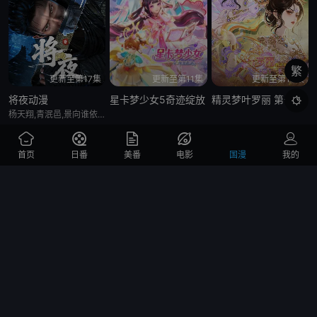
繁
更新至第17集
更新至第11集
更新至第10集
将夜动漫
星卡梦少女5奇迹绽放
精灵梦叶罗丽 第十一季下

杨天翔,青泯邑,景向谁依,魏超,贺文潇
首页
日番
美番
电影
国漫
我的
更新至第06集
更新至第7话
更新至第235话
完蛋我被北斗美女包围了
山海经之山海归序
吞噬星空
赵乾景,刘雯,赵梓涵,贺羽白,李春胤,李美加,丁翔威,穆雪婷,刘飞