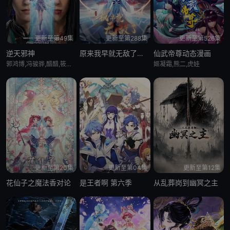
更新至第49集
更新至第288集
更新至第526集
逆天邪神
原来我早就无敌了动态漫画
仙武帝尊动态漫画
郭鸿博,冯骏骅,醋醋,筱筝,富贵,沈达威,不一,谢添天
姬凝霜,熊二,虎娃
更新至第20集
更新至第04集
更新至第12集
花仙子之魔法香对论
是王者啊 第六季
从乱葬岗到幽冥之主