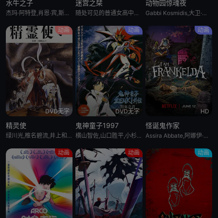
水牛之子
迷宫之栞
动物园惊魂夜
杰玛·阿特登,肖恩·宾,斯蒂芬·格拉汉姆
随处可见的普通女高中生前泽栞，某天手机突然碎裂，回过神来已身处空无一人的异世界横滨——打开手机一看，发现栞的社交账号上竟发布了连她自己都毫无印象的个人照片。照片里拍到的究竟是？她究竟能否逃出这座诡异的
Gabbi Kosmidis,大卫·哈伯,Pierre Simpson,李善亨,斯科特·汤普森,Christina Nova,Heather Loreto,布林·麦考利,Carolyn Scott,Kyle Derek,罗伯特·丁克勒,布里安娜·林恩·布里埃罗,约书亚·格雷厄姆,艾米·梅蒂索,Scott Farley,伊万·谢里,Luke Marty
动画
动画
动画
DVD无字
DVD无字
HD
精灵使
鬼神童子1997
怪诞鬼作家
绿川光,椎名碧流,井上和彦,佐久间玲,皆口裕子,松本保典,山崎和佳奈,岩男润子,折笠爱,置鲇龙太郎,森川智之,柴田秀胜
横山智佐,山口胜平,小杉十郎太,丹羽紫保里,儿玉桃代,沼波辉枝,一城美由希,石桃子
Assira Abbate,阿娜伊·阿卢埃,阿图罗·阿布里兹,Lourdes Ambriz,罗伊·阿布里兹,Antonio Badía,Gabriela Cárdenas,Sergio Carranza,Beto Castillo,Jesse Conde,Idzi Dulkiewicz,Karla Falcón,Magda Giner,马克·刘易斯,Mireya Mendoza
动画
动画
动画