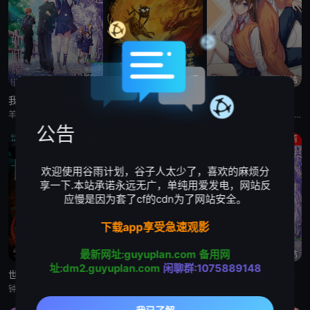
矢神がやってきて…。
HD中字
HD国语
已完结
我心里危险的东西剧场版
燃比娃
远井同学想度过青春笨蛋与手机与浪漫
羊宫妃那,堀江瞬
杨皓宇,周迅,贝伊勒,康春雷
ジェル,丰崎爱生,内田雄马,佐仓绫音,寺岛惇太,石见舞菜香,子安武人
公告
动画
热血
爱情
欢迎使用谷雨计划，谷子人太少了，喜欢的麻烦分
享一下.本站承诺永远无广，单纯用爱发电，网站反
应慢是因为套了cf的cdn为了网站安全。
下载app享受急速观影
最新网址:guyuplan.com
备用网
HD
已完结
已完结
址:dm2.guyuplan.com
闲聊群:1075889148
世外
骷髅13 女王蜂
我心里危险的东西 剧场版
钟雪莹,蔡晓童,张继聪,谢安琪,柯炜林,杨雅文
玄田哲章,胜生真沙子,中尾隆圣,有本钦隆,上田敏也,富田耕生,麦人,中村大树,荒川太郎,菊地祥子,梅津秀行,内田直哉,大塚明夫
羊宫妃那,堀江瞬