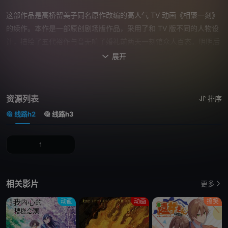
这部作品是高桥留美子同名原作改编的高人气 TV 动画《相聚一刻》
的续作。本作是一部原创剧场版作品，采用了和 TV 版不同的人物设
计，描绘了五代裕作与音无响子婚礼前两天一刻馆众人百态。明明后
天就是婚礼了，可一刻馆里宴会却还在继续。五代在一之濑、四谷、
展开

朱美这些嗜酒的住户们半强迫的邀请下，也参加了宴会，但他渐渐开
始坐立不安起来。因为一刻馆管理员，也是五代恋人的响子，迟迟没
有回来。听说这几天她似乎一直在等某个人的来信，五代不禁担心起
资源列表
排序
来。就在这时，曾对五代怀有爱慕之情的矢神出现了…。[简介原文]
线路h2
线路h3
高桥留美子の同名原作をアニメ化し、大ヒットを记録したＴＶシリ
ーズ「めぞん一刻」の続编。ＴＶとはキャラクターデザインを変え
1
て、五代裕作と音无响子の挙式を２日后に控えた一刻馆の人々を描
く剧场オリジナル作品だ。明后日が结婚式だというのに、一刻馆で
はまだ宴会が続いていた。一の瀬、四谷、朱美ら酒好きの住民たち
相关影片
更多
に无理矢理诱われ、参加していた五代だが、次第に落ち着かなくな
ってきていた。めぞん一刻の管理人にして、五代の恋人・响子の帰
动画
动画
搞笑
りが遅いのである。ここ数日、谁かからの手纸を待っていた様子だ
ったと闻いて、心配になる五代。そこへ、五代に思いを寄せていた