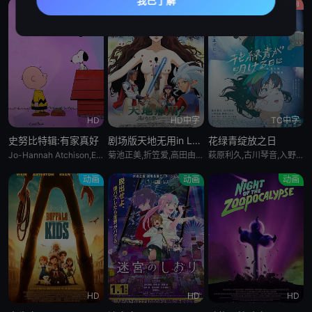
动画
动画
动画
HD
HD中字
TC中字
史努比特辑:有家真好
剧场版天地无用in LOVE2:遥远的思念
花绿青绽放之日
Jo-Hannah Atchison,Enzo Bezzina,Kitai O&amp;#039;Garro
菊池正美,折笠爱,高田由美,井上喜久子,水谷优子,天野由梨,小林优,横山智佐,小樱悦子,青野武,子安武人
萩原利久,古川琴音,入野自由,冈部敬史
动画
动画
动画
HD
HD
HD