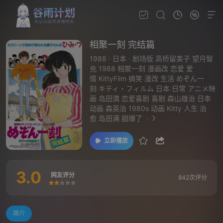
相聚一刻 完结篇
1988
·
日本
·
剧场版 高桥留美子 望月智
充 1988 相聚一刻 漫画改 恋爱 爱
情 KittyFilm 搞笑 漫改 生活 めぞん一
刻 キティ・フィルム 日本 日常 アニメ映
画 岛田満 恋爱喜剧 喜剧 森山雄治 日本
动画 森英治 1980s 动画 Kitty 人生 治
愈 岛田满 甜爆了
·
立即播放
3.0
网友评分
842次评分
很差
较差
还行
推荐
力荐
简介