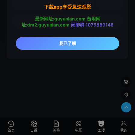
下载app享受急速观影
最新网址:guyuplan.com
备用网
址:dm2.guyuplan.com
闲聊群:1075889148
繁

首页
日番
美番
电影
国漫
我的