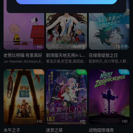
HD
HD中字
TC中字
史努比特辑:有家真好
剧场版天地无用in LOVE2:遥远的思念
花绿青绽放之日
Jo-Hannah Atchison,Enzo Bezzina,Kitai O&amp;#039;Garro
菊池正美,折笠爱,高田由美,井上喜久子,水谷优子,天野由梨,小林优,横山智佐,小樱悦子,青野武,子安武人
萩原利久,古川琴音,入野自由,冈部敬史
动画
动画
动画
HD
HD
HD
水牛之子
迷宫之栞
动物园惊魂夜