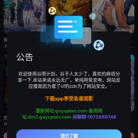
HD中字
HD国语
已完结
我心里危险的东西剧场版
燃比娃
远井同学想度过青春笨蛋与手机与浪漫
羊宫妃那,堀江瞬
杨皓宇,周迅,贝伊勒,康春雷
ジェル,丰崎爱生,内田雄马,佐仓绫音,寺岛惇太,石见舞菜香,子安武人
公告
动画
热血
爱情
欢迎使用谷雨计划，谷子人太少了，喜欢的麻烦分
享一下.本站承诺永远无广，单纯用爱发电，网站反
应慢是因为套了cf的cdn为了网站安全。
下载app享受急速观影
HD
已完结
已完结
最新网址:guyuplan.com
备用网
址:dm2.guyuplan.com
闲聊群:1075889148
世外
骷髅13 女王蜂
我心里危险的东西 剧场版
钟雪莹,蔡晓童,张继聪,谢安琪,柯炜林,杨雅文
玄田哲章,胜生真沙子,中尾隆圣,有本钦隆,上田敏也,富田耕生,麦人,中村大树,荒川太郎,菊地祥子,梅津秀行,内田直哉,大塚明夫
羊宫妃那,堀江瞬
动画
动画
动画