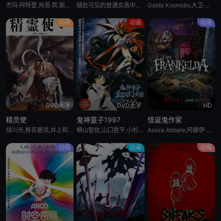
杰玛·阿特登,肖恩·宾,斯蒂芬·格拉汉姆
随处可见的普通女高中生前泽栞，某天手机突然碎裂，回过神来已身处空无一人的异世界横滨——打开手机一看，发现栞的社交账号上竟发布了连她自己都毫无印象的个人照片。照片里拍到的究竟是？她究竟能否逃出这座诡异的
Gabbi Kosmidis,大卫·哈伯,Pierre Simpson,李善亨,斯科特·汤普森,Christina Nova,Heather Loreto,布林·麦考利,Carolyn Scott,Kyle Derek,罗伯特·丁克勒,布里安娜·林恩·布里埃罗,约书亚·格雷厄姆,艾米·梅蒂索,Scott Farley,伊万·谢里,Luke Marty
动画
动画
动画
DVD无字
DVD无字
HD
精灵使
鬼神童子1997
怪诞鬼作家
绿川光,椎名碧流,井上和彦,佐久间玲,皆口裕子,松本保典,山崎和佳奈,岩男润子,折笠爱,置鲇龙太郎,森川智之,柴田秀胜
横山智佐,山口胜平,小杉十郎太,丹羽紫保里,儿玉桃代,沼波辉枝,一城美由希,石桃子
Assira Abbate,阿娜伊·阿卢埃,阿图罗·阿布里兹,Lourdes Ambriz,罗伊·阿布里兹,Antonio Badía,Gabriela Cárdenas,Sergio Carranza,Beto Castillo,Jesse Conde,Idzi Dulkiewicz,Karla Falcón,Magda Giner,马克·刘易斯,Mireya Mendoza
动画
动画
动画