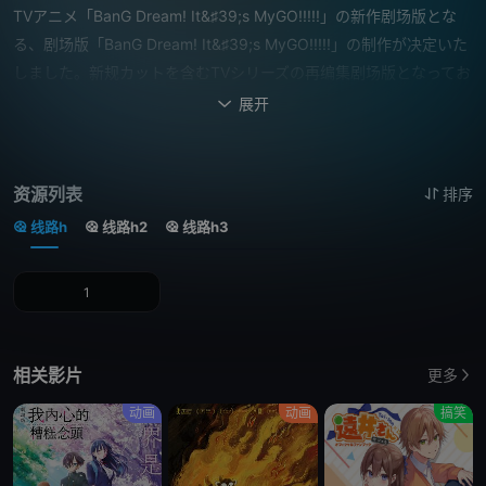
TVアニメ「BanG Dream! It&♯39;s MyGO!!!!!」の新作剧场版とな
る、剧场版「BanG Dream! It&♯39;s MyGO!!!!!」の制作が决定いた
しました。新规カットを含むTVシリーズの再编集剧场版となってお
り、前编・后编の2024年内公开を予定しております。后编では本编
展开

に加え、新作FILM LIVEも上映いたします。
资源列表
排序
线路h
线路h2
线路h3
1
相关影片
更多
动画
动画
搞笑