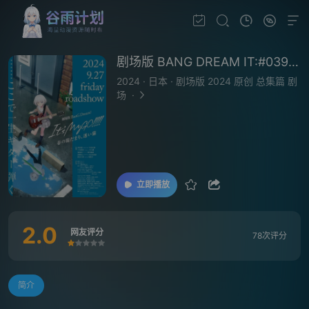
剧场版 BANG DREAM IT:#039;S MYGO 前篇 春日向阳迷途野猫
2024
·
日本
·
剧场版 2024 原创 总集篇 剧
场
·
立即播放
2.0
网友评分
78次评分
很差
较差
还行
推荐
力荐
简介