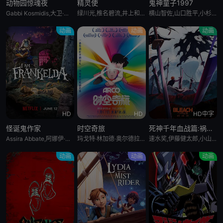
动物园惊魂夜
精灵使
鬼神童子1997
Gabbi Kosmidis,大卫·哈伯,Pierre Simpson,李善亨,斯科特·汤普森,Christina Nova,Heather Loreto,布林·麦考利,Carolyn Scott,Kyle Derek,罗伯特·丁克勒,布里安娜·林恩·布里埃罗,约书亚·格雷厄姆,艾米·梅蒂索,Scott Farley,伊万·谢里,Luke Marty
绿川光,椎名碧流,井上和彦,佐久间玲,皆口裕子,松本保典,山崎和佳奈,岩男润子,折笠爱,置鲇龙太郎,森川智之,柴田秀胜
横山智佐,山口胜平,小杉十郎太,丹羽紫保里,儿玉桃代,沼波辉枝,一城美由希,石桃子
动画
动画
动画
HD
HD
HD中字
怪诞鬼作家
时空奇旅
死神千年血战篇:祸进谭:
Assira Abbate,阿娜伊·阿卢埃,阿图罗·阿布里兹,Lourdes Ambriz,罗伊·阿布里兹,Antonio Badía,Gabriela Cárdenas,Sergio Carranza,Beto Castillo,Jesse Conde,Idzi Dulkiewicz,Karla Falcón,Magda Giner,马克·刘易斯,Mireya Mendoza
玛戈特·林加德·奥尔德拉,奥斯卡·特雷萨尼尼,阿尔玛·佐杜洛夫斯基,斯万·阿劳德,樊尚·马凯涅,路易·加瑞尔,威廉·勒布吉欧,苏菲·玛斯,弗雷德里克·坎特雷尔,欧斯莫·普契尼,约瑟芬·曼奇尼
速水奖,伊藤健太郎,小山刚志,松冈由贵,三木真一郎,森田成一,置鲇龙太郎,折笠富美子,大塚明夫,朴璐美,杉山纪彰,菅生隆之,立木文彦,高木涉,武内骏辅
动画
动画
动画