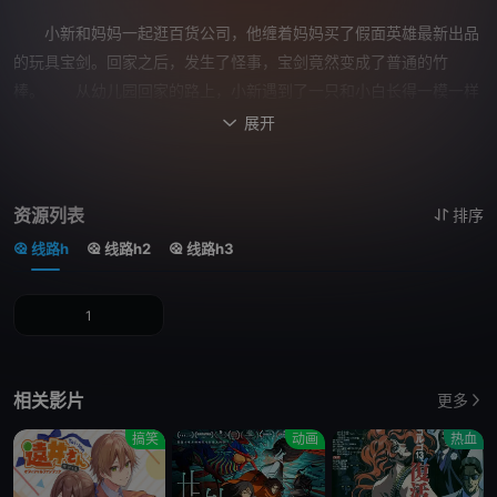
小新和妈妈一起逛百货公司，他缠着妈妈买了假面英雄最新出品
的玩具宝剑。回家之后，发生了怪事，宝剑竟然变成了普通的竹
棒。 从幼儿园回家的路上，小新遇到了一只和小白长得一模一样
的狗狗，唯一的不同在于它是黑色的。小新给它取名为小黑，把它带
展开

回了家，并成功地说服了爸爸妈妈，让小黑留在了家里。 正当野
原一家过着平静的日子的时候，通向黑暗世界库莱顿的大门被打开
了，阴谋统治地球的邪恶计划正在秘密推进。 一天，一位自称名
资源列表
排序
叫“普莉林”、身材劲爆的大姐来找小新，说他是被选中的勇者，必须
线路h
线路h2
线路h3
对抗来自黑暗之门的邪恶力量。 从那天开始，野原家倒霉连连，
爸爸失去晋升机会，妈妈在大减价争斗中落败。黑暗的力量在不知不
1
觉中侵袭了进来。 一天夜里，小新爬起来上厕所，少年麻达突然
出现在他面前。麻达是被派来保护勇者小新的。在他的帮助下尚未觉
醒的小新打败了一个又一个敌人。然而更强大的敌人出现了，小新能
相关影片
更多
拯救世界么？！
搞笑
动画
热血