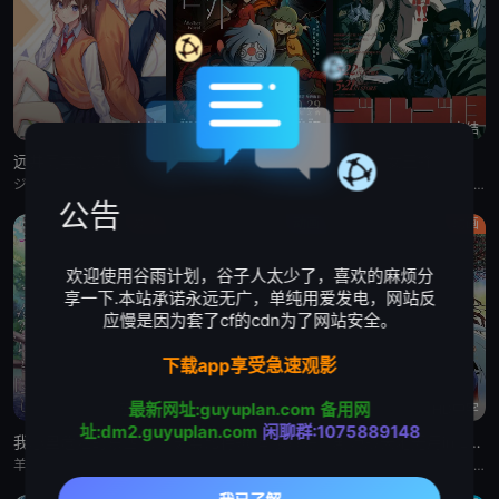
已完结
HD
已完结
远井同学想度过青春笨蛋与手机与浪漫
世外
骷髅13 女王蜂
ジェル,丰崎爱生,内田雄马,佐仓绫音,寺岛惇太,石见舞菜香,子安武人
钟雪莹,蔡晓童,张继聪,谢安琪,柯炜林,杨雅文
玄田哲章,胜生真沙子,中尾隆圣,有本钦隆,上田敏也,富田耕生,麦人,中村大树,荒川太郎,菊地祥子,梅津秀行,内田直哉,大塚明夫
公告
爱情
动画
动画
欢迎使用谷雨计划，谷子人太少了，喜欢的麻烦分
享一下.本站承诺永远无广，单纯用爱发电，网站反
应慢是因为套了cf的cdn为了网站安全。
下载app享受急速观影
最新网址:guyuplan.com
备用网
已完结
HD
HD中字
址:dm2.guyuplan.com
闲聊群:1075889148
我心里危险的东西 剧场版
史努比特辑:有家真好
剧场版天地无用in LOVE2:遥远的思念
羊宫妃那,堀江瞬
Jo-Hannah Atchison,Enzo Bezzina,Kitai O&amp;#039;Garro
菊池正美,折笠爱,高田由美,井上喜久子,水谷优子,天野由梨,小林优,横山智佐,小樱悦子,青野武,子安武人