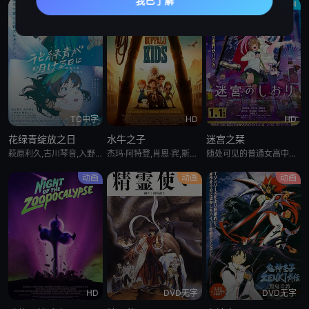
动画
动画
动画
TC中字
HD
HD
花绿青绽放之日
水牛之子
迷宫之栞
萩原利久,古川琴音,入野自由,冈部敬史
杰玛·阿特登,肖恩·宾,斯蒂芬·格拉汉姆
随处可见的普通女高中生前泽栞，某天手机突然碎裂，回过神来已身处空无一人的异世界横滨——打开手机一看，发现栞的社交账号上竟发布了连她自己都毫无印象的个人照片。照片里拍到的究竟是？她究竟能否逃出这座诡异的
动画
动画
动画
HD
DVD无字
DVD无字