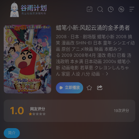
蜡笔小新:风起云涌的金矛勇者
2008
·
日本
·
剧场版 蜡笔小新 2008 搞
笑 漫画改 SHIN-EI 日本 童年 シンエイ动
画 原创 アニメ映画 映画 本郷みつ
る 2009 2008年4月 漫改 奇幻 已看 汤
浅政明 本乡满 日本动画 2000s 蜡笔小
新 动画电影 若草恵 クレヨンしんちゃ
ん 家庭 人设 八分 动画
·
立即播放
1.0
网友评分
19次评分
很差
较差
还行
推荐
力荐
简介