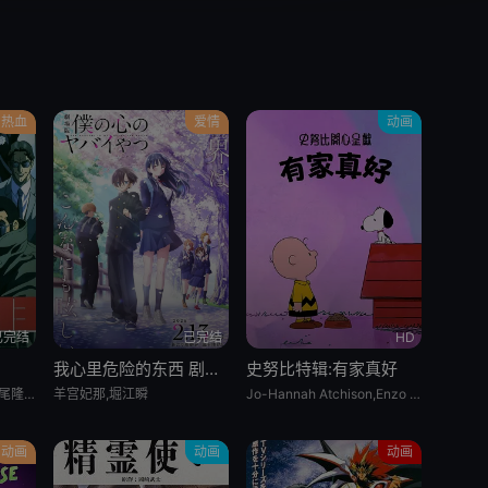
热血
爱情
动画
已完结
已完结
HD
我心里危险的东西 剧场版
史努比特辑:有家真好
玄田哲章,胜生真沙子,中尾隆圣,有本钦隆,上田敏也,富田耕生,麦人,中村大树,荒川太郎,菊地祥子,梅津秀行,内田直哉,大塚明夫
羊宫妃那,堀江瞬
Jo-Hannah Atchison,Enzo Bezzina,Kitai O&amp;#039;Garro
动画
动画
动画