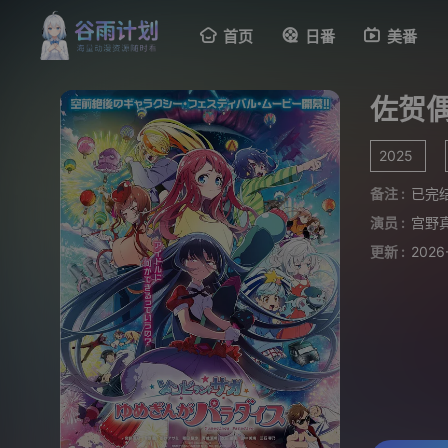
首页
日番
美番
佐贺
2025
备注 :
已完
演员 :
宫野
更新 :
2026