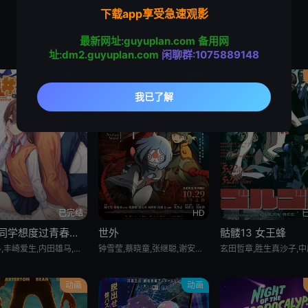
下载app享受急速观影
最新网址:guyuplan.com
备用网
址:dm2.guyuplan.com
闲聊群:1075889148
搞笑
动画
已完结
HD
远井同学想度过青春笨蛋与手机与浪漫
世外
骷髅13 女王蜂
ジェル,丰崎爱生,内田雄马,佐仓绫音,寺岛惇太,石见舞菜香,子安武人
钟雪莹,蔡晓童,张继聪,谢安琪,柯炜林,杨雅文
动画
动画