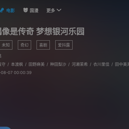

电影
国漫
更多
偶像是传奇 梦想银河乐园
未知
奇幻
喜剧
爱抖露
结
真守
/
本渡枫
/
田野麻美
/
种田梨沙
/
河濑茉希
/
衣川里佳
/
田中美
-08-07 00:00:39