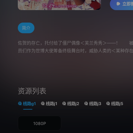
立即
简介
佐贺的存亡，托付给了僵尸偶像＜芙兰秀秀＞——！ 被神
员们作为世博大使筹备终极舞台时，威胁人类的＜某种存
资源列表
线路g1
线路j1
线路j2
线路j3
线路j5
1080P