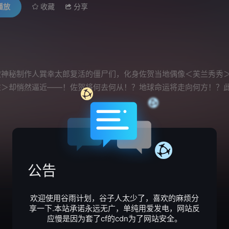
播放
收藏
分享
秘制作人巽幸太郎复活的僵尸们，化身佐贺当地偶像＜芙兰秀秀＞展
在＞却悄然逼近——！佐贺将何去何从！？地球命运将走向何方！？
公告
欢迎使用谷雨计划，谷子人太少了，喜欢的麻烦分
享一下.本站承诺永远无广，单纯用爱发电，网站反
应慢是因为套了cf的cdn为了网站安全。