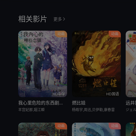
相关影片
更多
动画
动画
HD中字
HD国语
我心里危险的东西剧场版
燃比娃
羊宫妃那,堀江瞬
杨皓宇,周迅,贝伊勒,康春雷
动画
动画