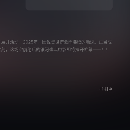
开活动。2025年，因佐贺世博会而沸腾的地球。正当成
此刻，这场空前绝后的银河盛典电影即将拉开帷幕——！！
排序