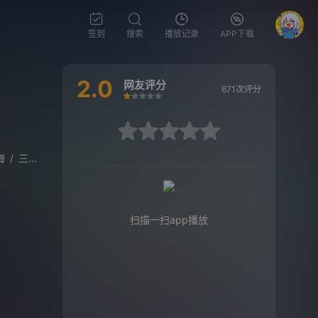
签到
搜索
播放记录
APP下载
2.0
网友评分
671次评分
很差
较差
还行
推荐
力荐
很差
较差
还行
推荐
力荐
海
/
三石琴乃
扫描一扫app播放