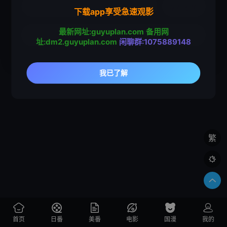
下载app享受急速观影
最新网址:guyuplan.com
备用网
址:dm2.guyuplan.com
闲聊群:1075889148
繁

首页
日番
美番
电影
国漫
我的