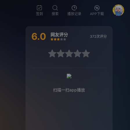
签到
搜索
播放记录
APP下载
6.0
网友评分
372次评分
很差
较差
还行
推荐
力荐
数码宝贝
数码兽
digimon
东映动画
冲绳
东映
很差
较差
还行
推荐
力荐
扫描一扫app播放