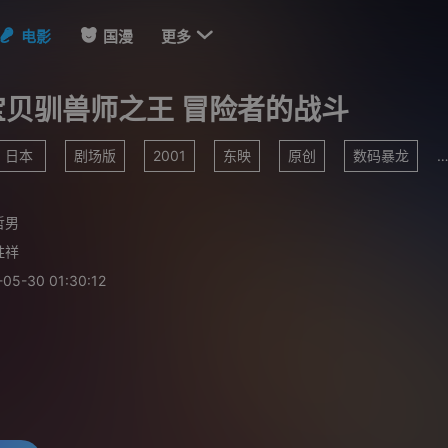

电影
国漫
更多
宝贝驯兽师之王 冒险者的战斗
日本
剧场版
2001
东映
原创
数码暴龙
哲男
胜祥
-05-30 01:30:12