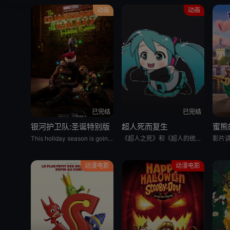
动画
动画
已完结
已完结
银河护卫队:圣诞特别版
超人死而复生
蜜熊
This holiday season is going to be out of this world. Marvel Studios’ Special Presentation: The Guar
《超人之死》和《超人的统治》现在是一部长达两个多小时的未删节的无缝动画。见证正义联盟和一支不可阻挡的外星力量之间的无障碍战斗，这场战斗只有超人才能完成，并将永远改变大都会的面貌。超人的死而复生在一场战
动漫电影
动漫电影