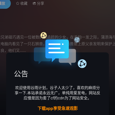
播放
收藏
分享
表兄弟碰巧遇见一位被数码兽追赶的少女，在千钧一发之际，蒲添海
这电脑内看见了一只石狮兽，原来这只数码兽是上原父亲发明来保护
良，他们又……
公告
欢迎使用谷雨计划，谷子人太少了，喜欢的麻烦分
享一下.本站承诺永远无广，单纯用爱发电，网站反
应慢是因为套了cf的cdn为了网站安全。
下载app享受急速观影