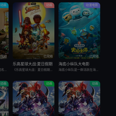
动画
动画
动漫电影
已完结
已完结
已完结
乐高星球大战:夏日假期
海底小纵队大电影
影片改编自风靡全球的同名绘本系列，肖恩·蒙德兹献声演唱鳄鱼莱莱。 故事讲述了小男孩乔什·普利姆跟随父母举家搬进大城市的新居，和一只住在阁楼上、能舞会唱的鳄鱼成为好朋友的奇遇故事。自带欢乐属性的鳄鱼莱
《乐高星球大战：夏日假期》将于8月5日上线Disney 。
海底小纵队是一群活跃在海底的小小冒险家。小纵队集结了皮医生（企鹅）、生物学家谢灵通（海獭）、摄像师达西西（腊肠狗）、机械工程师突突兔（兔子）、小队中尉呱唧（小猫）等7名伙伴，在核心成员巴克队长（北极熊
动画
动画
动画