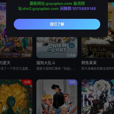
最新网址:guyuplan.com
备用网
动漫电影
动漫电影
址:dm2.guyuplan.com
闲聊群:1075889148
已完结
已完结
的夏天
猫狗大乱斗
鳄鱼莱莱
影片讲述了一个欢乐又温暖的故事。为了完成爷爷安德烈的遗愿，嘻哈搭档蜜熊维沃（林-曼努尔·米兰达配音）与酷女孩加比（伊奈拉利·西莫配音）化身“爱的信使”踏上了一段奇妙冒险旅途。然而，一路上囧况不断，欢乐
莫妮卡是网红猫咪「狄娃」的主人，杰克是一名小偷，他偷了一颗价值连城的红宝石，而这颗宝石不慎被流浪狗「七七」吞下，在一连串不幸的事件中，莫妮卡和杰克与他们的宠物分开，一场从蒙特娄到纽约的疯狂公路之旅就此
动画
动画