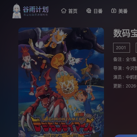
首页
日番
美番
数码
2001
备注 :
全1集
导演 :
今沢
演员 :
中鹤
更新 :
2026