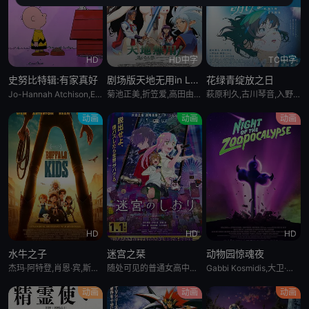
HD
HD中字
TC中字
史努比特辑:有家真好
剧场版天地无用in LOVE2:遥远的思念
花绿青绽放之日
Jo-Hannah Atchison,Enzo Bezzina,Kitai O&amp;#039;Garro
菊池正美,折笠爱,高田由美,井上喜久子,水谷优子,天野由梨,小林优,横山智佐,小樱悦子,青野武,子安武人
萩原利久,古川琴音,入野自由,冈部敬史
动画
动画
动画
HD
HD
HD
水牛之子
迷宫之栞
动物园惊魂夜
杰玛·阿特登,肖恩·宾,斯蒂芬·格拉汉姆
随处可见的普通女高中生前泽栞，某天手机突然碎裂，回过神来已身处空无一人的异世界横滨——打开手机一看，发现栞的社交账号上竟发布了连她自己都毫无印象的个人照片。照片里拍到的究竟是？她究竟能否逃出这座诡异的
Gabbi Kosmidis,大卫·哈伯,Pierre Simpson,李善亨,斯科特·汤普森,Christina Nova,Heather Loreto,布林·麦考利,Carolyn Scott,Kyle Derek,罗伯特·丁克勒,布里安娜·林恩·布里埃罗,约书亚·格雷厄姆,艾米·梅蒂索,Scott Farley,伊万·谢里,Luke Marty
动画
动画
动画