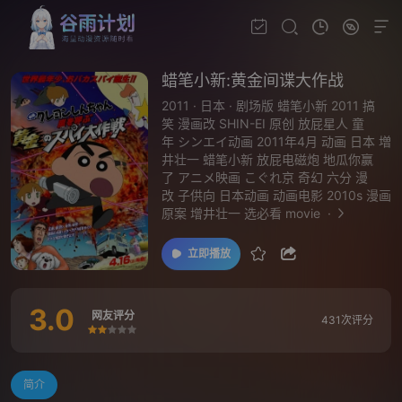
蜡笔小新:黄金间谍大作战
2011
·
日本
·
剧场版 蜡笔小新 2011 搞
笑 漫画改 SHIN-EI 原创 放屁星人 童
年 シンエイ动画 2011年4月 动画 日本 増
井壮一 蜡笔小新 放屁电磁炮 地瓜你赢
了 アニメ映画 こぐれ京 奇幻 六分 漫
改 子供向 日本动画 动画电影 2010s 漫画
原案 增井壮一 选必看 movie
·
立即播放
3.0
网友评分
431次评分
很差
较差
还行
推荐
力荐
简介