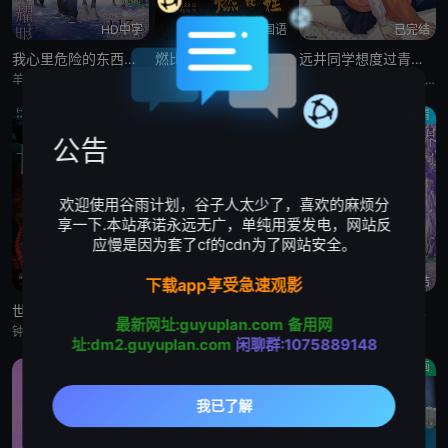
HD中字
HD国语
已完结
我心里危险的东西剧场版
燃比娃
远井同学想度过青春笨蛋与手机与浪漫
羊宫妃那,堀江瞬
杨皓宇,周迅,贝伊勒,康春雷
ジェル,丰崎爱生,内田雄马,佐仓绫音,寺岛惇太,石见舞菜香,子安武人
动画
热血
爱情
公告
欢迎使用谷雨计划，谷子人太少了，喜欢的麻烦分
享一下.本站承诺永远无广，单纯用爱发电，网站反
应慢是因为套了cf的cdn为了网站安全。
HD
已完结
已完结
下载app享受急速观影
世外
骷髅13 女王蜂
我心里危险的东西 剧场版
最新网址:guyuplan.com
备用网
钟雪莹,蔡晓童,张继聪,谢安琪,柯炜林,杨雅文
玄田哲章,胜生真沙子,中尾隆圣,有本钦隆,上田敏也,富田耕生,麦人,中村大树,荒川太郎,菊地祥子,梅津秀行,内田直哉,大塚明夫
羊宫妃那,堀江瞬
址:dm2.guyuplan.com
闲聊群:1075889148
动画
动画
动画