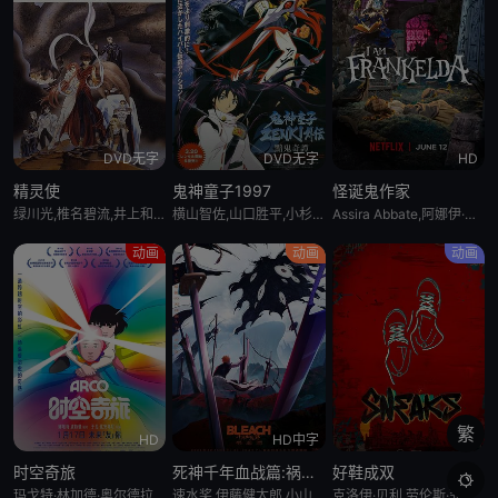
DVD无字
DVD无字
HD
精灵使
鬼神童子1997
怪诞鬼作家
绿川光,椎名碧流,井上和彦,佐久间玲,皆口裕子,松本保典,山崎和佳奈,岩男润子,折笠爱,置鲇龙太郎,森川智之,柴田秀胜
横山智佐,山口胜平,小杉十郎太,丹羽紫保里,儿玉桃代,沼波辉枝,一城美由希,石桃子
Assira Abbate,阿娜伊·阿卢埃,阿图罗·阿布里兹,Lourdes Ambriz,罗伊·阿布里兹,Antonio Badía,Gabriela Cárdenas,Sergio Carranza,Beto Castillo,Jesse Conde,Idzi Dulkiewicz,Karla Falcón,Magda Giner,马克·刘易斯,Mireya Mendoza
动画
动画
动画
繁
HD
HD中字
HD
时空奇旅
死神千年血战篇:祸进谭:
好鞋成双

玛戈特·林加德·奥尔德拉,奥斯卡·特雷萨尼尼,阿尔玛·佐杜洛夫斯基,斯万·阿劳德,樊尚·马凯涅,路易·加瑞尔,威廉·勒布吉欧,苏菲·玛斯,弗雷德里克·坎特雷尔,欧斯莫·普契尼,约瑟芬·曼奇尼
速水奖,伊藤健太郎,小山刚志,松冈由贵,三木真一郎,森田成一,置鲇龙太郎,折笠富美子,大塚明夫,朴璐美,杉山纪彰,菅生隆之,立木文彦,高木涉,武内骏辅
克洛伊·贝利,劳伦斯·菲什伯恩,凯斯·大卫,安东尼·麦凯,马丁·劳伦斯,乔纳森·克特,奎韦斯·科亚特·马歇尔,萨姆·洁伊,玛西·格雷,Kiana Lede