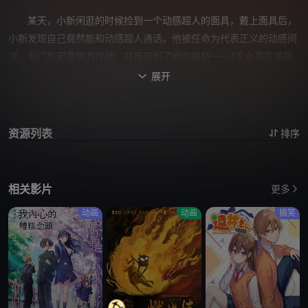
某天，小新闲逛的时候捡到一个动感超人的面具，戴上面具后，
小新发现自己竟然能和动感超人通话。他被任命为代表正义的动感间
谍，专门与邪恶势力作战，并且见到了他的搭档——7岁女孩苏诺萌·
柠檬。在柠檬的带领下，小新开始作为动感间谍的艰苦训练。在这一
展开

过程中，面向凶恶的怪大叔不断偷袭小新，而在这一系列事件背后，
似乎又隐藏着两个神秘的国家——无声屁共和国与不放屁王国。看似
善良的柠檬也变得正邪难辨。不久，小新更和柠檬闯入了困难重重的
资源列表
排序
不放屁王国……
相关影片
更多
动画
动画
搞笑