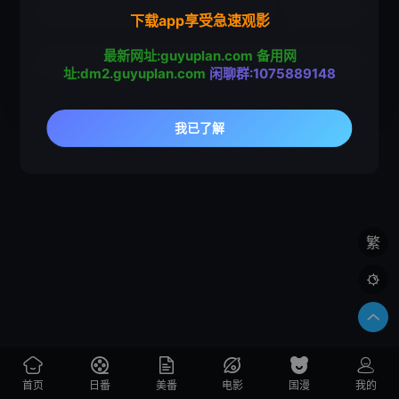
下载app享受急速观影
最新网址:guyuplan.com
备用网
址:dm2.guyuplan.com
闲聊群:1075889148
繁

首页
日番
美番
电影
国漫
我的