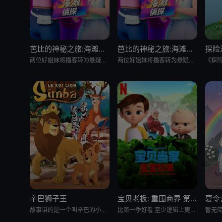
芭比的神秘之旅:海滩探案集 英语版
芭比的神秘之旅:海滩探案集
探险
两位好姐妹将播客转为悬疑推理节目，在海滩嘉年华追查连环失窃谜案的冒险经历
两位好姐妹将播客转为悬疑推理节目，在海滩嘉年华追查连环失窃谜案的冒险经历
辛巴狮子王
宝贝老板: 重围商界 第二季
夏令
故事讲的是一个叫辛巴的小狮子在困难中进行历练，最终成为丛林之王的故事。故事中，小狮子辛巴的爸爸被猎人杀害，
比第一季好看 至少逻辑上更合理了 就是好喜欢boss baby的眼睫毛啊 我的天 P.s 这季里stacy真的
暂无