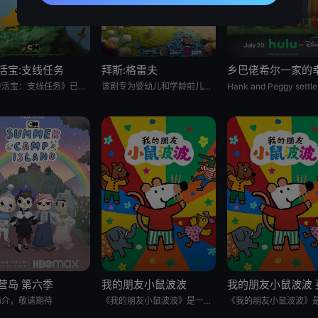
活宝:支线任务
拜斯:格雷夫
《探险活宝：支线任务》已获得 CNS 批准，这是一部儿童系列动画，它将带领观众回到芬恩还是个孩子的时候，那时他
该剧专为婴幼儿和学龄前儿童设计，结合了儿童睡眠科学研究。它采用极其柔和的色彩、慢节奏的3D动画和舒缓的音乐，属
营岛 第六季
我的朋友小鼠波波
简介，敬请期待
《我的朋友小鼠波波》是一个风靡全球、深受学龄前儿童及家长喜爱的经典IP，改编自英国著名儿童作家露西·卡曾斯创作