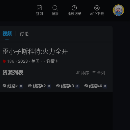
签到
搜索
播放记录
APP下载
视频
讨论
歪小子斯科特:火力全开
188
·
2023
·
美国
·
·
详情


资源列表
排序
单列


线路k
线路k2
线路k3
线路k4
线路k5





8
8
8
8