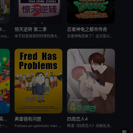
乡巴佬希尔一家的幸福生活 第十五季
惊天逆转 第二季
忍者神龟之都市传奇
Hank and Peggy settle into retirement life on Rainey St
本节目是首部同时得到澳大利亚电影局和新南威尔士电影局扶持的中澳联合出品动画纪录片。以短番的形式重述百余年里，发
忍者神龟回来了！这次是以电视剧的形式。当神龟们被人类接纳，一边上高中一边继续他们的超级英雄生涯时，他们面临着同
我的朋友小鼠波波 英语版
弗雷德有问题
四周恋人4
《我的朋友小鼠波波》是一个风靡全球、深受学龄前儿童及家长喜爱的经典IP，改编自英国著名儿童作家露西·卡曾斯创作
Follows an optimistic man who tries to keep up with the
韩漫《四周恋人》动画化决定！
繁