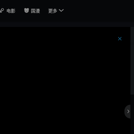

电影
国漫
更多
。
。
