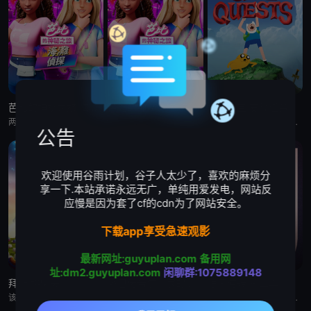
芭比的神秘之旅:海滩探案集 英语版
芭比的神秘之旅:海滩探案集
探险活宝:支线任务
两位好姐妹将播客转为悬疑推理节目，在海滩嘉年华追查连环失窃谜案的冒险经历
两位好姐妹将播客转为悬疑推理节目，在海滩嘉年华追查连环失窃谜案的冒险经历
《探险活宝：支线任务》已获得 CNS 批准，这是一部儿童系列动画，它将带领观众回到芬恩还是个孩子的时候，那时他
公告
欢迎使用谷雨计划，谷子人太少了，喜欢的麻烦分
享一下.本站承诺永远无广，单纯用爱发电，网站反
应慢是因为套了cf的cdn为了网站安全。
下载app享受急速观影
最新网址:guyuplan.com
备用网
址:dm2.guyuplan.com
闲聊群:1075889148
拜斯:格雷夫
乡巴佬希尔一家的幸福生活 第十五季
惊天逆转 第二季
该剧专为婴幼儿和学龄前儿童设计，结合了儿童睡眠科学研究。它采用极其柔和的色彩、慢节奏的3D动画和舒缓的音乐，属
Hank and Peggy settle into retirement life on Rainey St
本节目是首部同时得到澳大利亚电影局和新南威尔士电影局扶持的中澳联合出品动画纪录片。以短番的形式重述百余年里，发