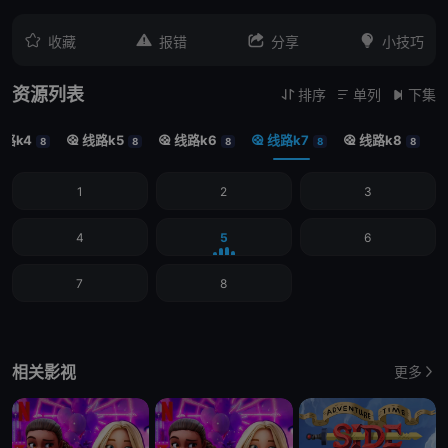




收藏
报错
分享
小技巧
资源列表
排序
单列
下集



路k4
线路k5
线路k6
线路k7
线路k8




8
8
8
8
8
1
2
3
4
5
6
7
8
相关影视
更多