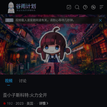
提示
不要轻易相信视频中的广告，谨防上当受骗!
提示
如果无法播放请重新刷新页面，或者切换线路。
提示
视频载入速度跟网速有关，请耐心等待几秒钟。
提示
不要轻易相信视频中的广告，谨防上当受骗!
视频
讨论
歪小子斯科特:火力全开
192
·
2023
·
美国
·
·
详情

