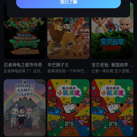
忍者神龟之都市传奇
辛巴狮子王
宝贝老板: 重围商界 第二季
忍者神龟回来了！这次是以电视剧的形式。当神龟们被人类接纳，一边上高中一边继续他们的超级英雄生涯时，他们面临着同
故事讲的是一个叫辛巴的小狮子在困难中进行历练，最终成为丛林之王的故事。故事中，小狮子辛巴的爸爸被猎人杀害，
比第一季好看 至少逻辑上更合理了 就是好喜欢boss baby的眼睫毛啊 我的天 P.s 这季里stacy真的