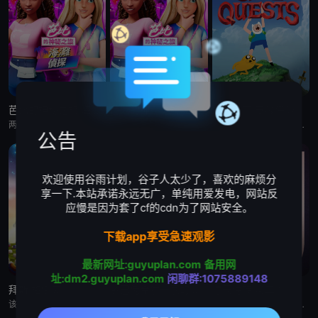
芭比的神秘之旅:海滩探案集 英语版
芭比的神秘之旅:海滩探案集
探险活宝:支线任务
两位好姐妹将播客转为悬疑推理节目，在海滩嘉年华追查连环失窃谜案的冒险经历
两位好姐妹将播客转为悬疑推理节目，在海滩嘉年华追查连环失窃谜案的冒险经历
《探险活宝：支线任务》已获得 CNS 批准，这是一部儿童系列动画，它将带领观众回到芬恩还是个孩子的时候，那时他
公告
欢迎使用谷雨计划，谷子人太少了，喜欢的麻烦分
享一下.本站承诺永远无广，单纯用爱发电，网站反
应慢是因为套了cf的cdn为了网站安全。
下载app享受急速观影
最新网址:guyuplan.com
备用网
址:dm2.guyuplan.com
闲聊群:1075889148
拜斯:格雷夫
乡巴佬希尔一家的幸福生活 第十五季
惊天逆转 第二季
该剧专为婴幼儿和学龄前儿童设计，结合了儿童睡眠科学研究。它采用极其柔和的色彩、慢节奏的3D动画和舒缓的音乐，属
Hank and Peggy settle into retirement life on Rainey St
本节目是首部同时得到澳大利亚电影局和新南威尔士电影局扶持的中澳联合出品动画纪录片。以短番的形式重述百余年里，发