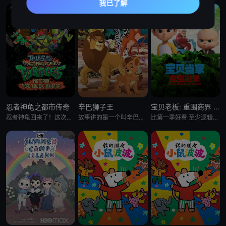
忍者神龟之都市传奇
辛巴狮子王
宝贝老板: 重围商界 第二季
忍者神龟回来了！这次是以电视剧的形式。当神龟们被人类接纳，一边上高中一边继续他们的超级英雄生涯时，他们面临着同
故事讲的是一个叫辛巴的小狮子在困难中进行历练，最终成为丛林之王的故事。故事中，小狮子辛巴的爸爸被猎人杀害，
比第一季好看 至少逻辑上更合理了 就是好喜欢boss baby的眼睫毛啊 我的天 P.s 这季里stacy真的