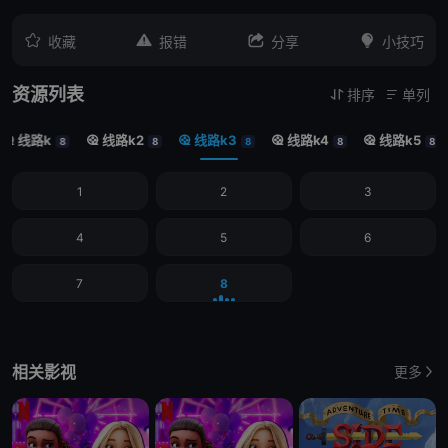




收藏
报错
分享
小技巧
资源列表
排序
单列


线路k
线路k2
线路k3
线路k4
线路k5





8
8
8
8
8
1
2
3
4
5
6
7
8
相关影视
更多