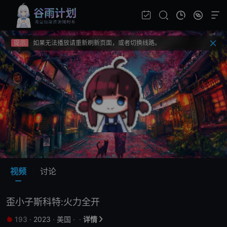
提示
不要轻易相信视频中的广告，谨防上当受骗!
提示
如果无法播放请重新刷新页面，或者切换线路。
提示
视频载入速度跟网速有关，请耐心等待几秒钟。
提示
不要轻易相信视频中的广告，谨防上当受骗!
视频
讨论
歪小子斯科特:火力全开
193
·
2023
·
美国
·
·
详情

