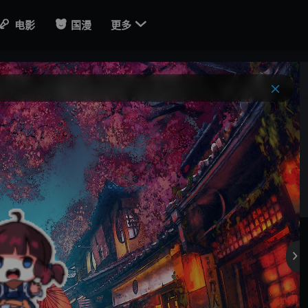

电影
国漫
更多
。
。
。
