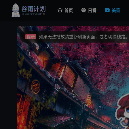
首页
日番
美番
视频载入速度跟网速有关，请耐心等待几秒钟
提示
不要轻易相信视频中的广告，谨防上当受骗!
提示
如果无法播放请重新刷新页面，或者切换线路
提示
视频载入速度跟网速有关，请耐心等待几秒钟
提示
不要轻易相信视频中的广告，谨防上当受骗!
提示