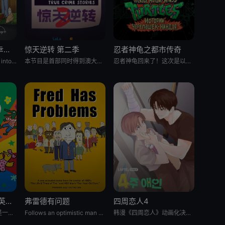
乡巴佬希尔一家的幸福生活 第十五季
惊天逆转 第二季
忍者神龟之都市传奇
Hank and Peggy settle into retirement life on Rainey St
本节目是首部同时得到澳大利亚电影局和新南威尔士电影局扶持的中澳联合出品动画纪录片。以短番的形式重述百余年里，发
忍者神龟回来了！这次是以电视剧的形式。当神龟们被人类接纳，一边上高中一边继续他们的超级英雄生涯时，他们面临着同
我的朋友小鼠波波 英语版
弗雷德有问题
四周恋人4
《我的朋友小鼠波波》是一个风靡全球、深受学龄前儿童及家长喜爱的经典IP，改编自英国著名儿童作家露西·卡曾斯创作
Follows an optimistic man who tries to keep up with the
韩漫《四周恋人》动画化决定！