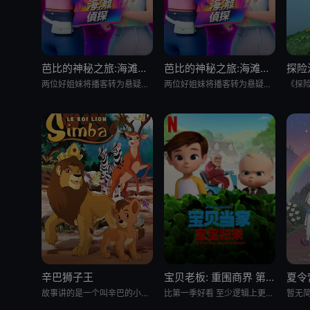
芭比的神秘之旅:海滩探案集 英语版
芭比的神秘之旅:海滩探案集
探险
两位好姐妹将播客转为悬疑推理节目，在海滩嘉年华追查连环失窃谜案的冒险经历
两位好姐妹将播客转为悬疑推理节目，在海滩嘉年华追查连环失窃谜案的冒险经历
辛巴狮子王
宝贝老板: 重围商界 第二季
夏令
故事讲的是一个叫辛巴的小狮子在困难中进行历练，最终成为丛林之王的故事。故事中，小狮子辛巴的爸爸被猎人杀害，
比第一季好看 至少逻辑上更合理了 就是好喜欢boss baby的眼睫毛啊 我的天 P.s 这季里stacy真的
暂无