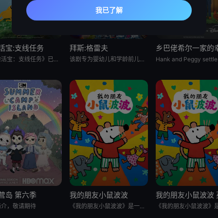
活宝:支线任务
拜斯:格雷夫
《探险活宝：支线任务》已获得 CNS 批准，这是一部儿童系列动画，它将带领观众回到芬恩还是个孩子的时候，那时他
该剧专为婴幼儿和学龄前儿童设计，结合了儿童睡眠科学研究。它采用极其柔和的色彩、慢节奏的3D动画和舒缓的音乐，属
营岛 第六季
我的朋友小鼠波波
简介，敬请期待
《我的朋友小鼠波波》是一个风靡全球、深受学龄前儿童及家长喜爱的经典IP，改编自英国著名儿童作家露西·卡曾斯创作