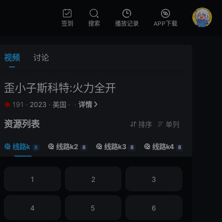
签到
搜索
播放记录
APP下载
视频
讨论
歪小子斯科特:火力全开
191
·
2023
·
美国
·
·
详情


资源列表
排序
单列


线路k
线路k2
线路k3
线路k4
线路k5





8
8
8
8
1
2
3
4
5
6