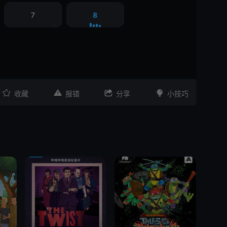
7
8




收藏
报错
分享
小技巧