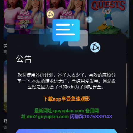
芭比的神秘之旅:海滩探案集 英语版
芭比的神秘之旅:海滩探案集
探险活宝:支线任务
两位好姐妹将播客转为悬疑推理节目，在海滩嘉年华追查连环失窃谜案的冒险经历
两位好姐妹将播客转为悬疑推理节目，在海滩嘉年华追查连环失窃谜案的冒险经历
《探险活宝：支线任务》已获得 CNS 批准，这是一部儿童系列动画，它将带领观众回到芬恩还是个孩子的时候，那时他
公告
欢迎使用谷雨计划，谷子人太少了，喜欢的麻烦分
享一下.本站承诺永远无广，单纯用爱发电，网站反
应慢是因为套了cf的cdn为了网站安全。
下载app享受急速观影
最新网址:guyuplan.com
备用网
址:dm2.guyuplan.com
闲聊群:1075889148
拜斯:格雷夫
乡巴佬希尔一家的幸福生活 第十五季
惊天逆转 第二季
该剧专为婴幼儿和学龄前儿童设计，结合了儿童睡眠科学研究。它采用极其柔和的色彩、慢节奏的3D动画和舒缓的音乐，属
Hank and Peggy settle into retirement life on Rainey St
本节目是首部同时得到澳大利亚电影局和新南威尔士电影局扶持的中澳联合出品动画纪录片。以短番的形式重述百余年里，发