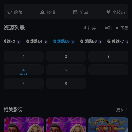




收藏
报错
分享
小技巧
资源列表
排序
单列
下集



线路k3
线路k4
线路k5
线路k6
线路k7





8
8
8
8
8
1
2
3
4
5
6
7
8
相关影视
更多