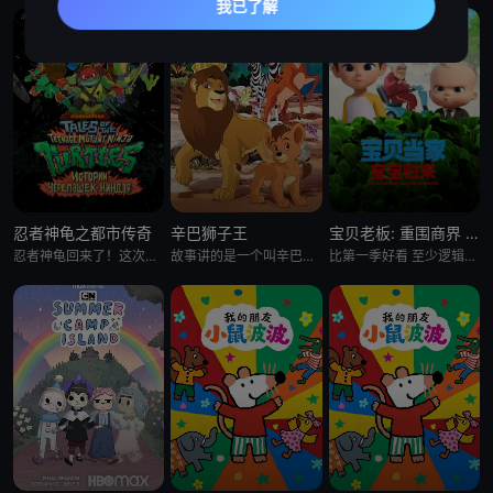
忍者神龟之都市传奇
辛巴狮子王
宝贝老板: 重围商界 第二季
忍者神龟回来了！这次是以电视剧的形式。当神龟们被人类接纳，一边上高中一边继续他们的超级英雄生涯时，他们面临着同
故事讲的是一个叫辛巴的小狮子在困难中进行历练，最终成为丛林之王的故事。故事中，小狮子辛巴的爸爸被猎人杀害，
比第一季好看 至少逻辑上更合理了 就是好喜欢boss baby的眼睫毛啊 我的天 P.s 这季里stacy真的