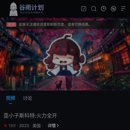
提示
视频载入速度跟网速有关，请耐心等待几秒钟。
提示
不要轻易相信视频中的广告，谨防上当受骗!
提示
如果无法播放请重新刷新页面，或者切换线路。
提示
视频载入速度跟网速有关，请耐心等待几秒钟。
提示
不要轻易相信视频中的广告，谨防上当受骗!
视频
讨论
歪小子斯科特:火力全开
189
·
2023
·
美国
·
·
详情

