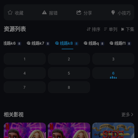




收藏
报错
分享
小技巧
资源列表
排序
单列
下集



线路k6
线路k7
线路k8
线路q
线路f1





8
8
8
8
8
1
2
3
4
5
6
7
8
相关影视
更多