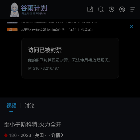
提示
如果无法播放请重新刷新页面，或者切换线路。
提示
视频载入速度跟网速有关，请耐心等待几秒钟。
提示
不要轻易相信视频中的广告，谨防上当受骗!
视频
讨论
歪小子斯科特:火力全开
186
·
2023
·
美国
·
·
详情

