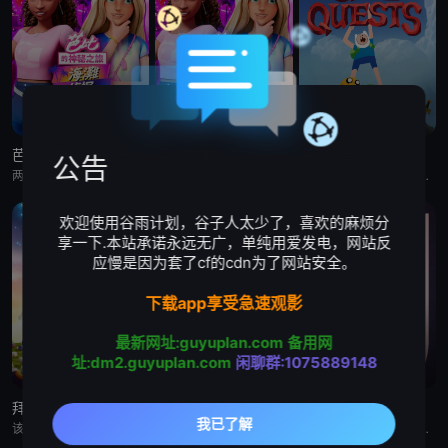
芭比的神秘之旅:海滩探案集 英语版
芭比的神秘之旅:海滩探案集
探险活宝:支线任务
公告
两位好姐妹将播客转为悬疑推理节目，在海滩嘉年华追查连环失窃谜案的冒险经历
两位好姐妹将播客转为悬疑推理节目，在海滩嘉年华追查连环失窃谜案的冒险经历
《探险活宝：支线任务》已获得 CNS 批准，这是一部儿童系列动画，它将带领观众回到芬恩还是个孩子的时候，那时他
欢迎使用谷雨计划，谷子人太少了，喜欢的麻烦分
享一下.本站承诺永远无广，单纯用爱发电，网站反
应慢是因为套了cf的cdn为了网站安全。
下载app享受急速观影
最新网址:guyuplan.com
备用网
址:dm2.guyuplan.com
闲聊群:1075889148
拜斯:格雷夫
乡巴佬希尔一家的幸福生活 第十五季
惊天逆转 第二季
该剧专为婴幼儿和学龄前儿童设计，结合了儿童睡眠科学研究。它采用极其柔和的色彩、慢节奏的3D动画和舒缓的音乐，属
Hank and Peggy settle into retirement life on Rainey St
本节目是首部同时得到澳大利亚电影局和新南威尔士电影局扶持的中澳联合出品动画纪录片。以短番的形式重述百余年里，发