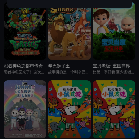
忍者神龟之都市传奇
辛巴狮子王
宝贝老板: 重围商界 第二季
忍者神龟回来了！这次是以电视剧的形式。当神龟们被人类接纳，一边上高中一边继续他们的超级英雄生涯时，他们面临着同
故事讲的是一个叫辛巴的小狮子在困难中进行历练，最终成为丛林之王的故事。故事中，小狮子辛巴的爸爸被猎人杀害，
比第一季好看 至少逻辑上更合理了 就是好喜欢boss baby的眼睫毛啊 我的天 P.s 这季里stacy真的