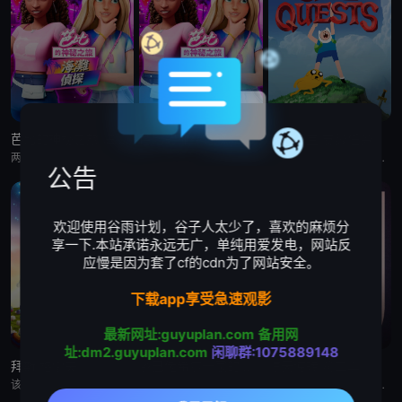
芭比的神秘之旅:海滩探案集 英语版
芭比的神秘之旅:海滩探案集
探险活宝:支线任务
两位好姐妹将播客转为悬疑推理节目，在海滩嘉年华追查连环失窃谜案的冒险经历
两位好姐妹将播客转为悬疑推理节目，在海滩嘉年华追查连环失窃谜案的冒险经历
《探险活宝：支线任务》已获得 CNS 批准，这是一部儿童系列动画，它将带领观众回到芬恩还是个孩子的时候，那时他
公告
欢迎使用谷雨计划，谷子人太少了，喜欢的麻烦分
享一下.本站承诺永远无广，单纯用爱发电，网站反
应慢是因为套了cf的cdn为了网站安全。
下载app享受急速观影
最新网址:guyuplan.com
备用网
址:dm2.guyuplan.com
闲聊群:1075889148
拜斯:格雷夫
乡巴佬希尔一家的幸福生活 第十五季
惊天逆转 第二季
该剧专为婴幼儿和学龄前儿童设计，结合了儿童睡眠科学研究。它采用极其柔和的色彩、慢节奏的3D动画和舒缓的音乐，属
Hank and Peggy settle into retirement life on Rainey St
本节目是首部同时得到澳大利亚电影局和新南威尔士电影局扶持的中澳联合出品动画纪录片。以短番的形式重述百余年里，发