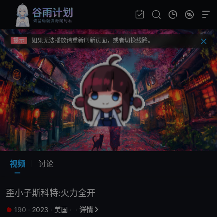
提示
不要轻易相信视频中的广告，谨防上当受骗!
提示
如果无法播放请重新刷新页面，或者切换线路。
提示
视频载入速度跟网速有关，请耐心等待几秒钟。
提示
不要轻易相信视频中的广告，谨防上当受骗!
视频
讨论
歪小子斯科特:火力全开
190
·
2023
·
美国
·
·
详情

