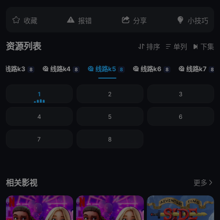




收藏
报错
分享
小技巧
资源列表
排序
单列
下集



线路k3
线路k4
线路k5
线路k6
线路k7





8
8
8
8
8
1
2
3
4
5
6
7
8
相关影视
更多