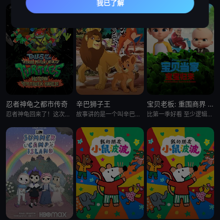
忍者神龟之都市传奇
辛巴狮子王
宝贝老板: 重围商界 第二季
忍者神龟回来了！这次是以电视剧的形式。当神龟们被人类接纳，一边上高中一边继续他们的超级英雄生涯时，他们面临着同
故事讲的是一个叫辛巴的小狮子在困难中进行历练，最终成为丛林之王的故事。故事中，小狮子辛巴的爸爸被猎人杀害，
比第一季好看 至少逻辑上更合理了 就是好喜欢boss baby的眼睫毛啊 我的天 P.s 这季里stacy真的