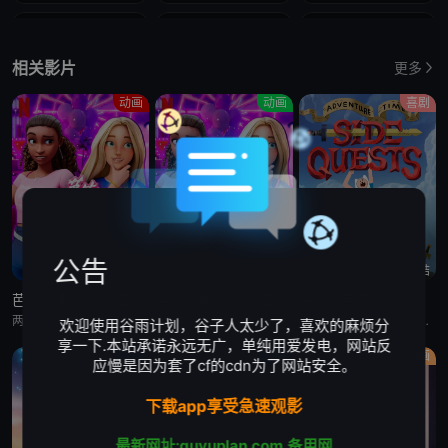
19
20
21
相关影片
更多
22
23
24
动画
动画
喜剧
25
26
27
28
29
30
31
32
33
34
35
36
公告
第6集完结
第6集完结
第20集完结
芭比的神秘之旅:海滩探案集 英语版
芭比的神秘之旅:海滩探案集
探险活宝:支线任务
37
38
39
两位好姐妹将播客转为悬疑推理节目，在海滩嘉年华追查连环失窃谜案的冒险经历
两位好姐妹将播客转为悬疑推理节目，在海滩嘉年华追查连环失窃谜案的冒险经历
萨沙·奈特,约翰·迪·马吉欧,汤姆·肯尼,海登·瓦尔希,奥利维亚·奥尔森,杨泫贞
欢迎使用谷雨计划，谷子人太少了，喜欢的麻烦分
享一下.本站承诺永远无广，单纯用爱发电，网站反
40
41
42
动画
剧情
动画
应慢是因为套了cf的cdn为了网站安全。
43
44
45
下载app享受急速观影
最新网址:guyuplan.com
备用网
46
47
48