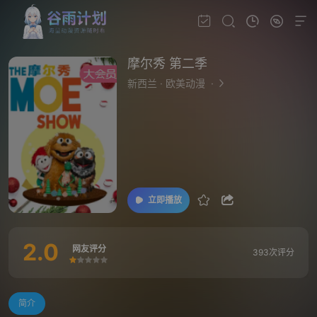
摩尔秀 第二季
新西兰
·
欧美动漫
·
立即播放
2.0
网友评分
393次评分
很差
较差
还行
推荐
力荐
简介