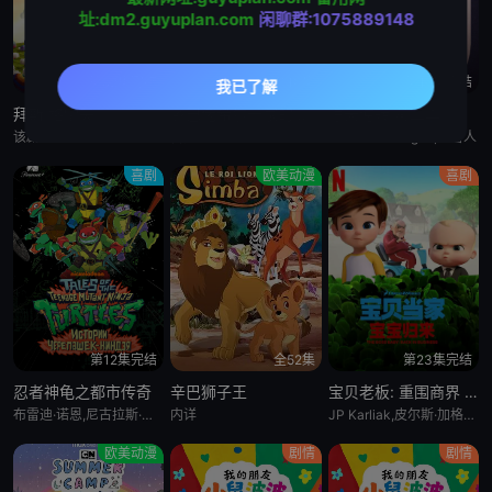
址:dm2.guyuplan.com
闲聊群:1075889148
49
50
51
第52集完结
全10集
第15集完结
52
拜斯:格雷夫
乡巴佬希尔一家的幸福生活 第十五季
惊天逆转 第二季
该剧专为婴幼儿和学龄前儿童设计，结合了儿童睡眠科学研究。它采用极其柔和的色彩、慢节奏的3D动画和舒缓的音乐，属
暂无
Bronwen Morgan,胖雪人
喜剧
欧美动漫
喜剧
第12集完结
全52集
第23集完结
忍者神龟之都市传奇
辛巴狮子王
宝贝老板: 重围商界 第二季
布雷迪·诺恩,尼古拉斯·坎图,迈克·艾贝,小肖恩·布朗,阿尤·艾德维利
内详
JP Karliak,皮尔斯·加格农,凯文·迈克尔·理查德森,Alex Cazares
欧美动漫
剧情
剧情