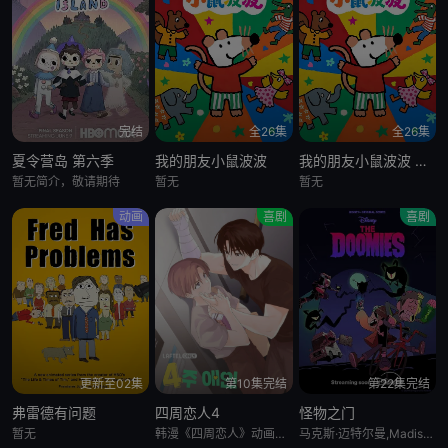
完结
全26集
全26集
夏令营岛 第六季
我的朋友小鼠波波
我的朋友小鼠波波 英语版
暂无简介，敬请期待
暂无
暂无
动画
喜剧
喜剧
更新至02集
第10集完结
第22集完结
弗雷德有问题
四周恋人4
怪物之门
暂无
韩漫《四周恋人》动画化决定！
马克斯·迈特尔曼,Madison Calderon,Noel Gibson,乔恩·贝利,泽赫拉·法扎勒