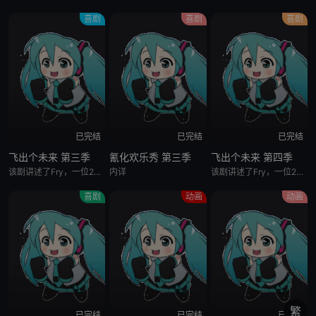
喜剧
喜剧
喜剧
已完结
已完结
已完结
飞出个未来 第三季
氰化欢乐秀 第三季
飞出个未来 第四季
该剧讲述了Fry，一位20世纪的年轻人在30世纪的冒险经历。PhillipFry是一个纽约市的25岁的比萨饼快递员，他的生活就是每天四处奔波，1999年12月21日他偶然的被冰冻了起来,当他醒过来时已
内详
该剧讲述了Fry，一位20世纪的年轻人在30世纪的冒险经历。PhillipFry是一个纽约市的25岁的比萨饼快递员，他的生活就是每天四处奔波，1999年12月21日他偶然的被冰冻了起来,当他醒过来时已
喜剧
动画
动画
繁
已完结
已完结
已完结