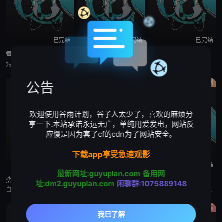
已完结
已完结
已完结
雪宝大舞台
南方公园 第二十一季
咱们裸熊 第二季
短片集中，雪宝将要模仿五部迪士尼经典动漫作品，上演歌舞秀，其中包括：《狮子王》、《小美人鱼》、《阿拉丁》、《魔发奇缘》、《海洋奇缘》。
《辛普森一家》是美国福克斯广播公司的一部动画情景喜剧，由马特·格勒宁创作。该剧通过展现霍默、玛琦、巴特、莉萨和玛吉一家五口的生活，讽刺性地勾勒出了居住在美国心脏地带人们的生活方式。空间设定于虚构小镇春
剧情
剧情
喜剧
公告
欢迎使用谷雨计划，谷子人太少了，喜欢的麻烦分
享一下.本站承诺永远无广，单纯用爱发电，网站反
应慢是因为套了cf的cdn为了网站安全。
下载app享受急速观影
已完结
已完结
已完结
最新网址:guyuplan.com
备用网
杰西卡:琼斯
杰西卡:琼斯 第二季
微观小世界
址:dm2.guyuplan.com
闲聊群:1075889148
自从短暂的超级英雄生涯悲剧收场后，杰西卡·琼斯成为了纽约地狱厨房地区暴躁、尖刻的私家侦探，开始重塑自己的生活和事业。但由于深受严重的创伤后应激障碍的影响，杰西卡需要对抗外压、战胜心魔，必要时还得用到她
洁西卡·琼斯是个嗜酒成性、容易发怒、生活混乱的女人，尝试在纽约市靠做私家侦探维生。她能力超强，但却被黑暗的过去阴魂不散地阻碍她成为真正的英雄。
这是一个微缩版的虫虫世界。每个故事的主角都是小昆虫，在5分钟的时间里，通篇没有一句语言和对白，以纪录片的风格描述虫虫们的生态环境，同时又演绎出了生动幽默的故事来。爱欺负人的瓢虫、遵守交通规则的蜜蜂、喊
剧情
喜剧
剧情