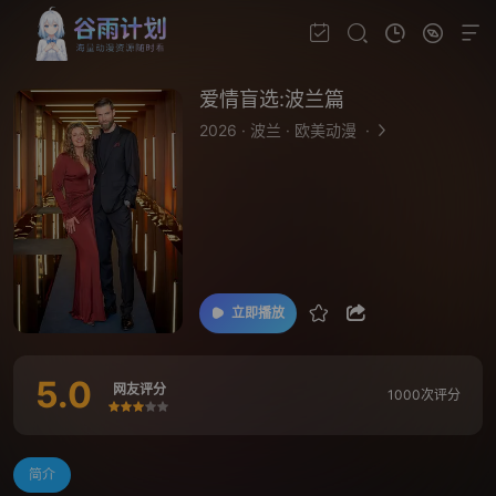
爱情盲选:波兰篇
2026
·
波兰
·
欧美动漫
·
立即播放
5.0
网友评分
1000次评分
很差
较差
还行
推荐
力荐
简介