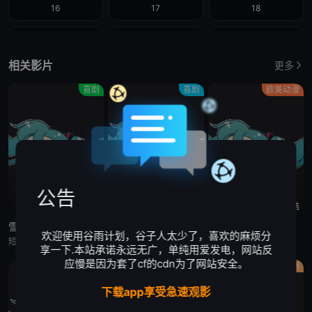
16
17
18
19
20
21
相关影片
更多
22
23
24
喜剧
喜剧
欧美动漫
25
26
公告
已完结
已完结
已完结
雪宝大舞台
南方公园 第二十一季
咱们裸熊 第二季
欢迎使用谷雨计划，谷子人太少了，喜欢的麻烦分
短片集中，雪宝将要模仿五部迪士尼经典动漫作品，上演歌舞秀，其中包括：《狮子王》、《小美人鱼》、《阿拉丁》、《魔发奇缘》、《海洋奇缘》。
《辛普森一家》是美国福克斯广播公司的一部动画情景喜剧，由马特·格勒宁创作。该剧通过展现霍默、玛琦、巴特、莉萨和玛吉一家五口的生活，讽刺性地勾勒出了居住在美国心脏地带人们的生活方式。空间设定于虚构小镇春
享一下.本站承诺永远无广，单纯用爱发电，网站反
应慢是因为套了cf的cdn为了网站安全。
剧情
剧情
喜剧
下载app享受急速观影