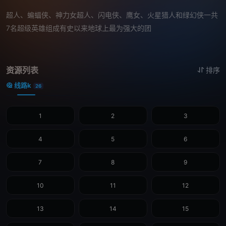
超人、蝙蝠侠、神力女超人、闪电侠、鹰女、火星猎人和绿幻侠一共
7名超级英雄组成有史以来地球上最为强大的团
资源列表
排序
线路k
26
1
2
3
4
5
6
7
8
9
10
11
12
13
14
15