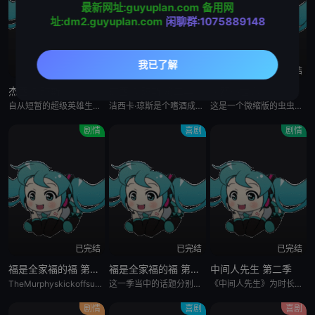
最新网址:guyuplan.com
备用网
址:dm2.guyuplan.com
闲聊群:1075889148
已完结
已完结
已完结
杰西卡:琼斯
杰西卡:琼斯 第二季
微观小世界
自从短暂的超级英雄生涯悲剧收场后，杰西卡·琼斯成为了纽约地狱厨房地区暴躁、尖刻的私家侦探，开始重塑自己的生活和事业。但由于深受严重的创伤后应激障碍的影响，杰西卡需要对抗外压、战胜心魔，必要时还得用到她
洁西卡·琼斯是个嗜酒成性、容易发怒、生活混乱的女人，尝试在纽约市靠做私家侦探维生。她能力超强，但却被黑暗的过去阴魂不散地阻碍她成为真正的英雄。
这是一个微缩版的虫虫世界。每个故事的主角都是小昆虫，在5分钟的时间里，通篇没有一句语言和对白，以纪录片的风格描述虫虫们的生态环境，同时又演绎出了生动幽默的故事来。爱欺负人的瓢虫、遵守交通规则的蜜蜂、喊
剧情
喜剧
剧情
已完结
已完结
已完结
福是全家福的福 第三季
福是全家福的福 第二季
中间人先生 第二季
TheMurphyskickoffsummerwithatriptothetownMemorialDayparade,wherebottled-upfrustrationsandfearsaboutt
这一季当中的话题分别由性别歧视，性取向探索，职场欺凌，家庭主妇纠结，婚姻痛苦，青少年成长，中产阶级挣扎，等等组成，很多观众表示，看这个剧是对婚姻和家庭最大的恐惧。Fisforfamily是美国越南战争
《中间人先生》为时长半小时的影集，启发自2005年澳洲电影《TheMagician》，由该电影编导暨主演史考特雷恩（ScottRyan）主创，聚焦身兼多重身分的雷休史密斯（RayShoesmith，电
剧情
喜剧
喜剧