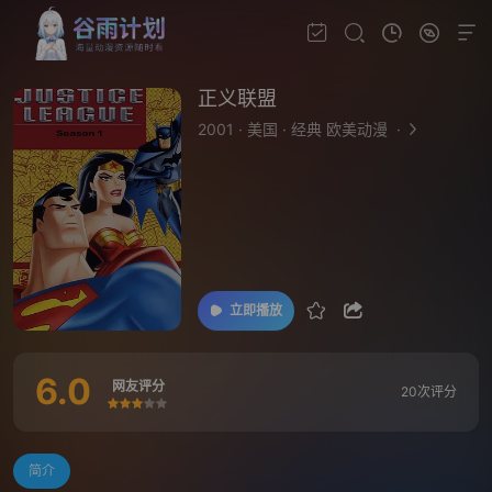
正义联盟
2001
·
美国
·
经典 欧美动漫
·
立即播放
6.0
网友评分
20次评分
很差
较差
还行
推荐
力荐
简介