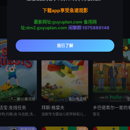
下载app享受急速观影
最新网址:guyuplan.com
备用网
址:dm2.guyuplan.com
闲聊群:1075889148
喜剧
动画
第20集完结
第52集完结
全
活宝:支线任务
拜斯:格雷夫
萨沙·奈特,约翰·迪·马吉欧,汤姆·肯尼,海登·瓦尔希,奥利维亚·奥尔森,杨泫贞
该剧专为婴幼儿和学龄前儿童设计，结合了儿童睡眠科学研究。它采用极其柔和的色彩、慢节奏的3D动画和舒缓的音乐，属
暂无
欧美动漫
剧情