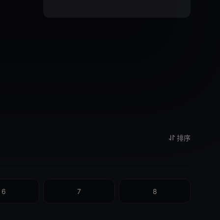
排序
6
7
8