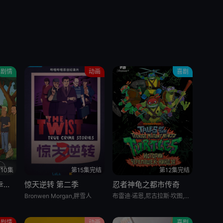
剧情
动画
喜剧
10集
第15集完结
第12集完结
乡巴佬希尔一家的幸福生活 第十五季
惊天逆转 第二季
忍者神龟之都市传奇
Bronwen Morgan,胖雪人
布雷迪·诺恩,尼古拉斯·坎图,迈克·艾贝,小肖恩·布朗,阿尤·艾德维利
剧情
动画
喜剧