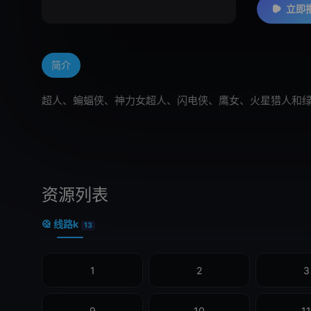
立即
简介
超人、蝙蝠侠、神力女超人、闪电侠、鹰女、火星猎人和绿
资源列表
线路k
13
1
2
3
9
10
11