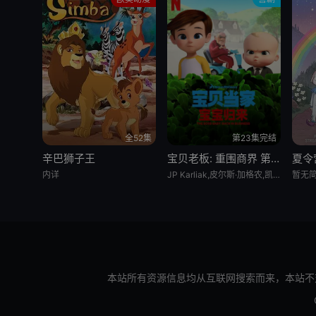
全52集
第23集完结
辛巴狮子王
宝贝老板: 重围商界 第二季
夏令
内详
JP Karliak,皮尔斯·加格农,凯文·迈克尔·理查德森,Alex Cazares
暂无
本站所有资源信息均从互联网搜索而来，本站不