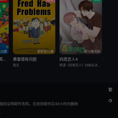
26集
更新至02集
第10集完结
我的朋友小鼠波波 英语版
弗雷德有问题
四周恋人4
暂无
韩漫《四周恋人》动画化决定！
繁

版权证明邮件告知，在收到邮件后48小时内删除
.