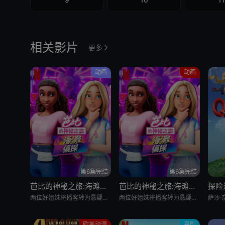
相关影片
更多
动画
动画
第6集完结
第6集完结
芭比的神秘之旅:海滩探案集 英语版
芭比的神秘之旅:海滩探案集
探险
两位好姐妹将播客转为悬疑推理节目，在海滩嘉年华追查连环失窃谜案的冒险经历
两位好姐妹将播客转为悬疑推理节目，在海滩嘉年华追查连环失窃谜案的冒险经历
欧美动漫
喜剧