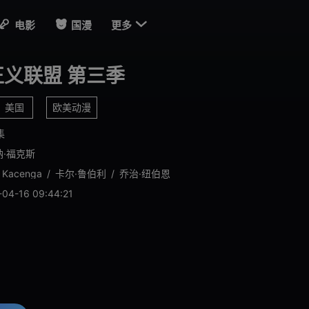

电影
国漫
更多
义联盟 第三季
美国
欧美动漫
集
纳·福克斯
s Kacenga
/
卡尔·鲁伯利
/
乔治·纽伯恩
-04-16 09:44:21