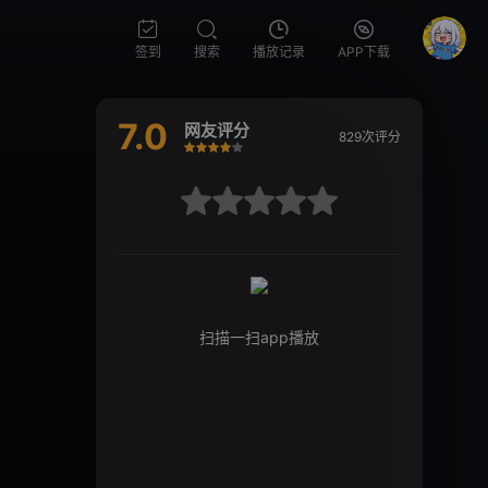
签到
搜索
播放记录
APP下载
7.0
网友评分
829次评分
很差
较差
还行
推荐
力荐
很差
较差
还行
推荐
力荐
扫描一扫app播放