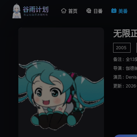
首页
日番
美番
无限正
2005
备注 :
全13
导演 :
伽德
演员 :
Deni
更新 :
2026