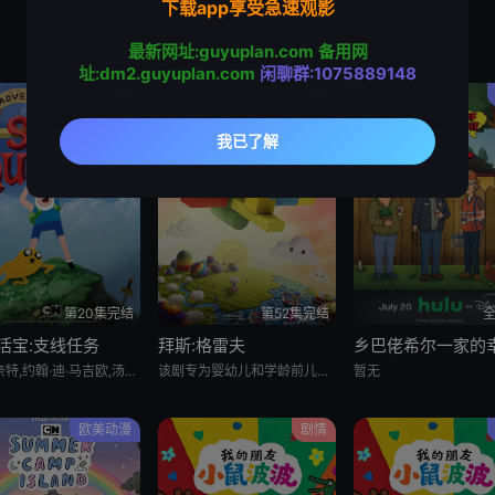
下载app享受急速观影
最新网址:guyuplan.com
备用网
址:dm2.guyuplan.com
闲聊群:1075889148
喜剧
动画
第20集完结
第52集完结
全
活宝:支线任务
拜斯:格雷夫
萨沙·奈特,约翰·迪·马吉欧,汤姆·肯尼,海登·瓦尔希,奥利维亚·奥尔森,杨泫贞
该剧专为婴幼儿和学龄前儿童设计，结合了儿童睡眠科学研究。它采用极其柔和的色彩、慢节奏的3D动画和舒缓的音乐，属
暂无
欧美动漫
剧情