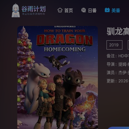
首页
日番
美番
驯龙高
2019
备注 :
HD中
导演 :
提姆·
演员 :
杰伊
更新 :
2026