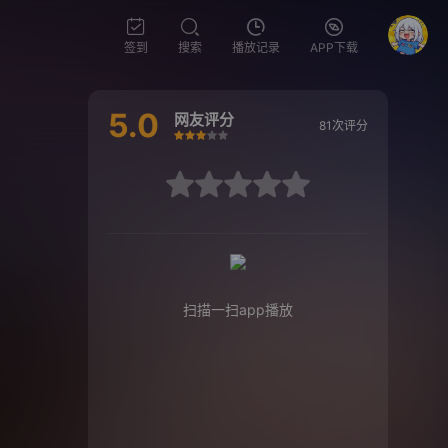
签到
搜索
播放记录
APP下载
5.0
网友评分
81次评分
很差
较差
还行
推荐
力荐
很差
较差
还行
推荐
力荐
扫描一扫app播放