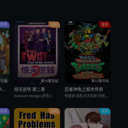
剧情
动画
喜剧
10集
第15集完结
第12集完结
乡巴佬希尔一家的幸福生活 第十五季
惊天逆转 第二季
忍者神龟之都市传奇
Bronwen Morgan,胖雪人
布雷迪·诺恩,尼古拉斯·坎图,迈克·艾贝,小肖恩·布朗,阿尤·艾德维利
剧情
动画
喜剧