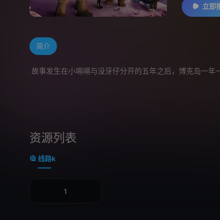
立即
简介
故事发生在小嗝嗝与没牙仔分开的五年之后，博克岛一年
资源列表
线路k
1