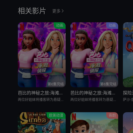
相关影片
更多
动画
动画
第6集完结
第6集完结
芭比的神秘之旅:海滩探案集 英语版
芭比的神秘之旅:海滩探案集
探险
两位好姐妹将播客转为悬疑推理节目，在海滩嘉年华追查连环失窃谜案的冒险经历
两位好姐妹将播客转为悬疑推理节目，在海滩嘉年华追查连环失窃谜案的冒险经历
欧美动漫
喜剧