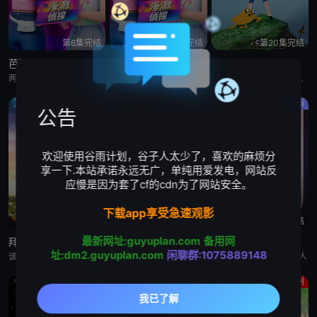
第6集完结
第6集完结
第20集完结
芭比的神秘之旅:海滩探案集 英语版
芭比的神秘之旅:海滩探案集
探险活宝:支线任务
两位好姐妹将播客转为悬疑推理节目，在海滩嘉年华追查连环失窃谜案的冒险经历
两位好姐妹将播客转为悬疑推理节目，在海滩嘉年华追查连环失窃谜案的冒险经历
萨沙·奈特,约翰·迪·马吉欧,汤姆·肯尼,海登·瓦尔希,奥利维亚·奥尔森,杨泫贞
动画
剧情
动画
公告
欢迎使用谷雨计划，谷子人太少了，喜欢的麻烦分
享一下.本站承诺永远无广，单纯用爱发电，网站反
应慢是因为套了cf的cdn为了网站安全。
下载app享受急速观影
第52集完结
全10集
第15集完结
最新网址:guyuplan.com
备用网
拜斯:格雷夫
乡巴佬希尔一家的幸福生活 第十五季
惊天逆转 第二季
址:dm2.guyuplan.com
闲聊群:1075889148
该剧专为婴幼儿和学龄前儿童设计，结合了儿童睡眠科学研究。它采用极其柔和的色彩、慢节奏的3D动画和舒缓的音乐，属
暂无
Bronwen Morgan,胖雪人
喜剧
欧美动漫
喜剧