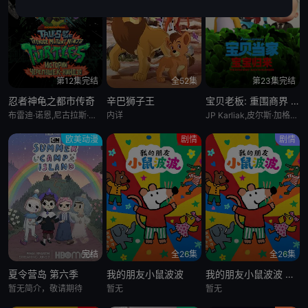
第12集完结
全52集
第23集完结
忍者神龟之都市传奇
辛巴狮子王
宝贝老板: 重围商界 第二季
布雷迪·诺恩,尼古拉斯·坎图,迈克·艾贝,小肖恩·布朗,阿尤·艾德维利
内详
JP Karliak,皮尔斯·加格农,凯文·迈克尔·理查德森,Alex Cazares
欧美动漫
剧情
剧情
完结
全26集
全26集
夏令营岛 第六季
我的朋友小鼠波波
我的朋友小鼠波波 英语版
暂无简介，敬请期待
暂无
暂无