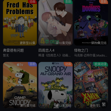
动画
喜剧
喜剧
更新至02集
第10集完结
第22集完结
弗雷德有问题
四周恋人4
怪物之门
暂无
韩漫《四周恋人》动画化决定！
马克斯·迈特尔曼,Madison Calderon,Noel Gibson,乔恩·贝利,泽赫拉·法扎勒
喜剧
动画
欧美动漫
繁
第13集完结
第13集完结
更新至第6集