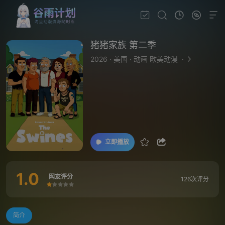
猪猪家族 第二季
2026
·
美国
·
动画 欧美动漫
·
立即播放
1.0
网友评分
126次评分
很差
较差
还行
推荐
力荐
简介