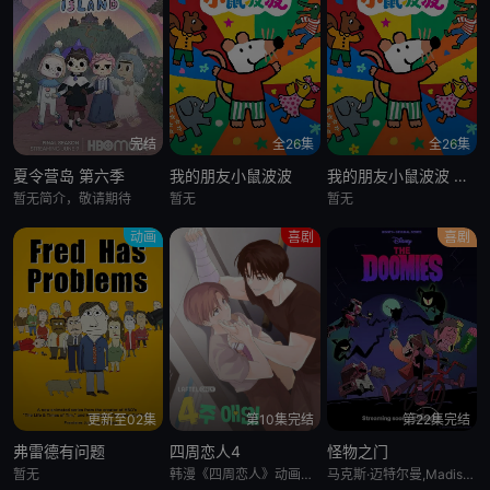
完结
全26集
全26集
夏令营岛 第六季
我的朋友小鼠波波
我的朋友小鼠波波 英语版
暂无简介，敬请期待
暂无
暂无
动画
喜剧
喜剧
更新至02集
第10集完结
第22集完结
弗雷德有问题
四周恋人4
怪物之门
暂无
韩漫《四周恋人》动画化决定！
马克斯·迈特尔曼,Madison Calderon,Noel Gibson,乔恩·贝利,泽赫拉·法扎勒