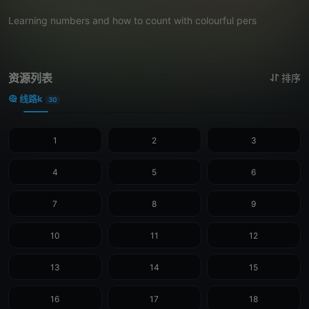
Learning numbers and how to count with colourful pers
资源列表
排序
线路k
30
1
2
3
4
5
6
7
8
9
10
11
12
13
14
15
16
17
18