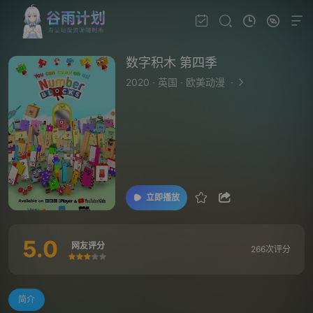
数字积木 第四季
2020
·
英国
·
欧美动漫
·
立即播放
5.0
网友评分
266次评分
很差
较差
还行
推荐
力荐
简介