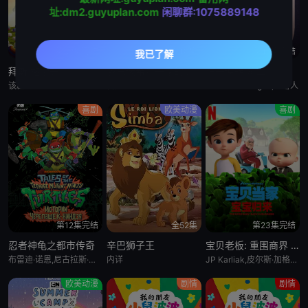
址:dm2.guyuplan.com
闲聊群:1075889148
第52集完结
全10集
第15集完结
拜斯:格雷夫
乡巴佬希尔一家的幸福生活 第十五季
惊天逆转 第二季
该剧专为婴幼儿和学龄前儿童设计，结合了儿童睡眠科学研究。它采用极其柔和的色彩、慢节奏的3D动画和舒缓的音乐，属
暂无
Bronwen Morgan,胖雪人
喜剧
欧美动漫
喜剧
第12集完结
全52集
第23集完结
忍者神龟之都市传奇
辛巴狮子王
宝贝老板: 重围商界 第二季
布雷迪·诺恩,尼古拉斯·坎图,迈克·艾贝,小肖恩·布朗,阿尤·艾德维利
内详
JP Karliak,皮尔斯·加格农,凯文·迈克尔·理查德森,Alex Cazares
欧美动漫
剧情
剧情