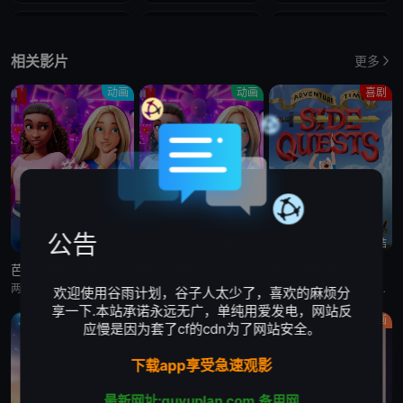
19
20
21
相关影片
更多
22
23
24
动画
动画
喜剧
25
26
27
28
29
30
公告
第6集完结
第6集完结
第20集完结
芭比的神秘之旅:海滩探案集 英语版
芭比的神秘之旅:海滩探案集
探险活宝:支线任务
两位好姐妹将播客转为悬疑推理节目，在海滩嘉年华追查连环失窃谜案的冒险经历
两位好姐妹将播客转为悬疑推理节目，在海滩嘉年华追查连环失窃谜案的冒险经历
萨沙·奈特,约翰·迪·马吉欧,汤姆·肯尼,海登·瓦尔希,奥利维亚·奥尔森,杨泫贞
欢迎使用谷雨计划，谷子人太少了，喜欢的麻烦分
享一下.本站承诺永远无广，单纯用爱发电，网站反
动画
剧情
动画
应慢是因为套了cf的cdn为了网站安全。
下载app享受急速观影
最新网址:guyuplan.com
备用网