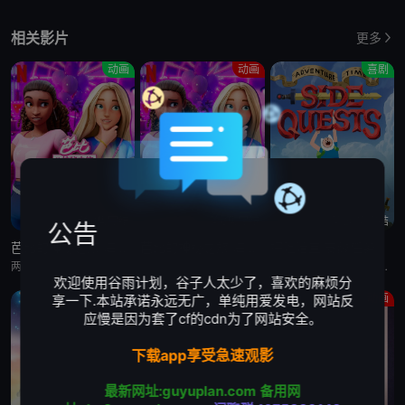
相关影片
更多
动画
动画
喜剧
第6集完结
第6集完结
第20集完结
公告
芭比的神秘之旅:海滩探案集 英语版
芭比的神秘之旅:海滩探案集
探险活宝:支线任务
两位好姐妹将播客转为悬疑推理节目，在海滩嘉年华追查连环失窃谜案的冒险经历
两位好姐妹将播客转为悬疑推理节目，在海滩嘉年华追查连环失窃谜案的冒险经历
萨沙·奈特,约翰·迪·马吉欧,汤姆·肯尼,海登·瓦尔希,奥利维亚·奥尔森,杨泫贞
欢迎使用谷雨计划，谷子人太少了，喜欢的麻烦分
动画
剧情
动画
享一下.本站承诺永远无广，单纯用爱发电，网站反
应慢是因为套了cf的cdn为了网站安全。
下载app享受急速观影
最新网址:guyuplan.com
备用网