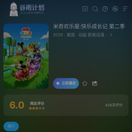
米奇欢乐屋:快乐成长记 第二季
2026
·
美国
·
动画 欧美动漫
·
立即播放
6.0
网友评分
436次评分
很差
较差
还行
推荐
力荐
简介