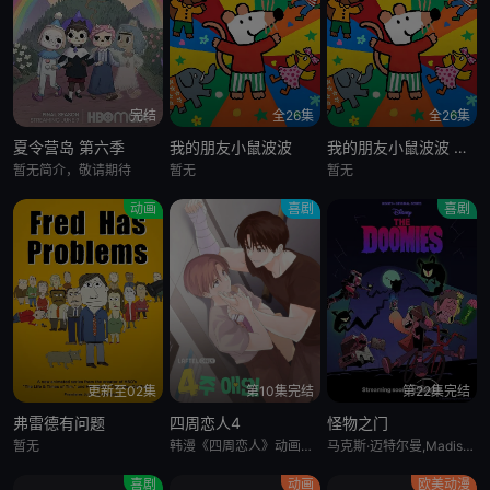
完结
全26集
全26集
夏令营岛 第六季
我的朋友小鼠波波
我的朋友小鼠波波 英语版
暂无简介，敬请期待
暂无
暂无
动画
喜剧
喜剧
更新至02集
第10集完结
第22集完结
弗雷德有问题
四周恋人4
怪物之门
暂无
韩漫《四周恋人》动画化决定！
马克斯·迈特尔曼,Madison Calderon,Noel Gibson,乔恩·贝利,泽赫拉·法扎勒
喜剧
动画
欧美动漫