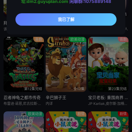
址:dm2.guyuplan.com
闲聊群:1075889148
第52集完结
全10集
第15集完结
拜斯:格雷夫
乡巴佬希尔一家的幸福生活 第十五季
惊天逆转 第二季
该剧专为婴幼儿和学龄前儿童设计，结合了儿童睡眠科学研究。它采用极其柔和的色彩、慢节奏的3D动画和舒缓的音乐，属
暂无
Bronwen Morgan,胖雪人
喜剧
欧美动漫
喜剧
第12集完结
全52集
第23集完结
忍者神龟之都市传奇
辛巴狮子王
宝贝老板: 重围商界 第二季
布雷迪·诺恩,尼古拉斯·坎图,迈克·艾贝,小肖恩·布朗,阿尤·艾德维利
内详
JP Karliak,皮尔斯·加格农,凯文·迈克尔·理查德森,Alex Cazares
欧美动漫
剧情
剧情