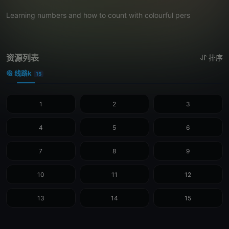
Learning numbers and how to count with colourful pers
资源列表
排序
线路k
15
1
2
3
4
5
6
7
8
9
10
11
12
13
14
15