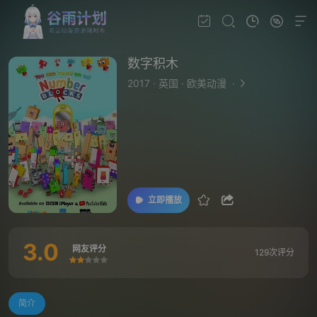
数字积木
2017
·
英国
·
欧美动漫
·
立即播放
3.0
网友评分
129次评分
很差
较差
还行
推荐
力荐
简介