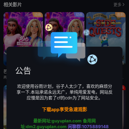
相关影片
更多
动画
动画
喜剧
第6集完结
第6集完结
第20集完结
公告
芭比的神秘之旅:海滩探案集 英语版
芭比的神秘之旅:海滩探案集
探险活宝:支线任务
两位好姐妹将播客转为悬疑推理节目，在海滩嘉年华追查连环失窃谜案的冒险经历
两位好姐妹将播客转为悬疑推理节目，在海滩嘉年华追查连环失窃谜案的冒险经历
萨沙·奈特,约翰·迪·马吉欧,汤姆·肯尼,海登·瓦尔希,奥利维亚·奥尔森,杨泫贞
欢迎使用谷雨计划，谷子人太少了，喜欢的麻烦分
动画
剧情
动画
享一下.本站承诺永远无广，单纯用爱发电，网站反
应慢是因为套了cf的cdn为了网站安全。
下载app享受急速观影
最新网址:guyuplan.com
备用网
址:dm2.guyuplan.com
闲聊群:1075889148