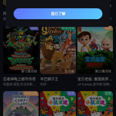
第52集完结
全10集
第15集完结
拜斯:格雷夫
乡巴佬希尔一家的幸福生活 第十五季
惊天逆转 第二季
该剧专为婴幼儿和学龄前儿童设计，结合了儿童睡眠科学研究。它采用极其柔和的色彩、慢节奏的3D动画和舒缓的音乐，属
暂无
Bronwen Morgan,胖雪人
喜剧
欧美动漫
喜剧
第12集完结
全52集
第23集完结
忍者神龟之都市传奇
辛巴狮子王
宝贝老板: 重围商界 第二季
布雷迪·诺恩,尼古拉斯·坎图,迈克·艾贝,小肖恩·布朗,阿尤·艾德维利
内详
JP Karliak,皮尔斯·加格农,凯文·迈克尔·理查德森,Alex Cazares
欧美动漫
剧情
剧情