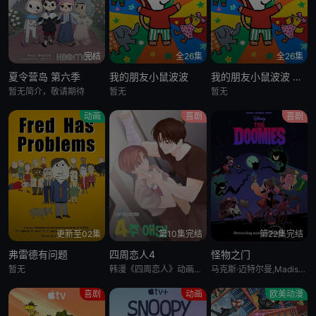
完结
全26集
全26集
夏令营岛 第六季
我的朋友小鼠波波
我的朋友小鼠波波 英语版
暂无简介，敬请期待
暂无
暂无
动画
喜剧
喜剧
更新至02集
第10集完结
第22集完结
弗雷德有问题
四周恋人4
怪物之门
暂无
韩漫《四周恋人》动画化决定！
马克斯·迈特尔曼,Madison Calderon,Noel Gibson,乔恩·贝利,泽赫拉·法扎勒
喜剧
动画
欧美动漫