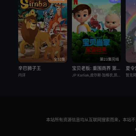
全52集
第23集完结
辛巴狮子王
宝贝老板: 重围商界 第二季
夏令
内详
JP Karliak,皮尔斯·加格农,凯文·迈克尔·理查德森,Alex Cazares
暂无
本站所有资源信息均从互联网搜索而来，本站不