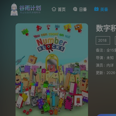
首页
日番
美番
数字积
2018
备注 :
全15
导演 :
未知
演员 :
内详
更新 :
2026