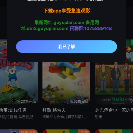
下载app享受急速观影
最新网址:guyuplan.com
备用网
址:dm2.guyuplan.com
闲聊群:1075889148
喜剧
动画
第20集完结
第52集完结
全
活宝:支线任务
拜斯:格雷夫
萨沙·奈特,约翰·迪·马吉欧,汤姆·肯尼,海登·瓦尔希,奥利维亚·奥尔森,杨泫贞
该剧专为婴幼儿和学龄前儿童设计，结合了儿童睡眠科学研究。它采用极其柔和的色彩、慢节奏的3D动画和舒缓的音乐，属
暂无
欧美动漫
剧情