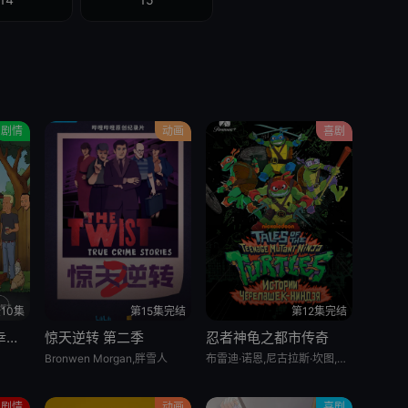
剧情
动画
喜剧
10集
第15集完结
第12集完结
乡巴佬希尔一家的幸福生活 第十五季
惊天逆转 第二季
忍者神龟之都市传奇
Bronwen Morgan,胖雪人
布雷迪·诺恩,尼古拉斯·坎图,迈克·艾贝,小肖恩·布朗,阿尤·艾德维利
剧情
动画
喜剧