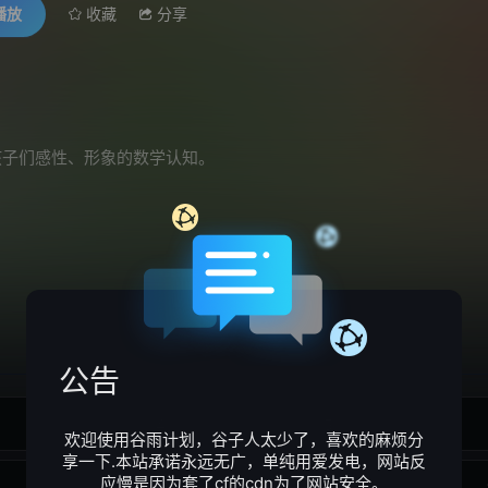
播放
收藏
分享
孩子们感性、形象的数学认知。
公告
4
5
欢迎使用谷雨计划，谷子人太少了，喜欢的麻烦分
享一下.本站承诺永远无广，单纯用爱发电，网站反
应慢是因为套了cf的cdn为了网站安全。
12
13