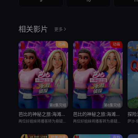
相关影片
更多
动画
动画
第6集完结
第6集完结
芭比的神秘之旅:海滩探案集 英语版
芭比的神秘之旅:海滩探案集
探险
两位好姐妹将播客转为悬疑推理节目，在海滩嘉年华追查连环失窃谜案的冒险经历
两位好姐妹将播客转为悬疑推理节目，在海滩嘉年华追查连环失窃谜案的冒险经历
欧美动漫
喜剧