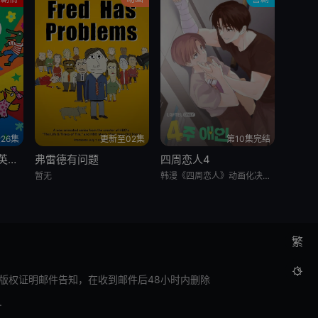
26集
更新至02集
第10集完结
我的朋友小鼠波波 英语版
弗雷德有问题
四周恋人4
暂无
韩漫《四周恋人》动画化决定！
繁

版权证明邮件告知，在收到邮件后48小时内删除
.