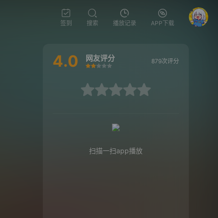
签到
搜索
播放记录
APP下载
4.0
网友评分
879次评分
很差
较差
还行
推荐
力荐
很差
较差
还行
推荐
力荐
扫描一扫app播放