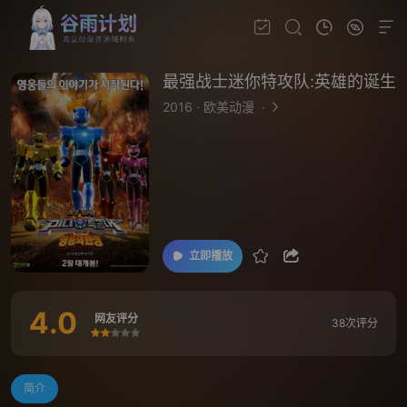
最强战士迷你特攻队:英雄的诞生
2016
·
欧美动漫
·
立即播放
4.0
网友评分
38次评分
很差
较差
还行
推荐
力荐
简介