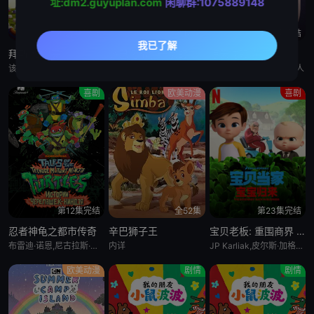
址:dm2.guyuplan.com
闲聊群:1075889148
第52集完结
全10集
第15集完结
拜斯:格雷夫
乡巴佬希尔一家的幸福生活 第十五季
惊天逆转 第二季
该剧专为婴幼儿和学龄前儿童设计，结合了儿童睡眠科学研究。它采用极其柔和的色彩、慢节奏的3D动画和舒缓的音乐，属
暂无
Bronwen Morgan,胖雪人
喜剧
欧美动漫
喜剧
第12集完结
全52集
第23集完结
忍者神龟之都市传奇
辛巴狮子王
宝贝老板: 重围商界 第二季
布雷迪·诺恩,尼古拉斯·坎图,迈克·艾贝,小肖恩·布朗,阿尤·艾德维利
内详
JP Karliak,皮尔斯·加格农,凯文·迈克尔·理查德森,Alex Cazares
欧美动漫
剧情
剧情