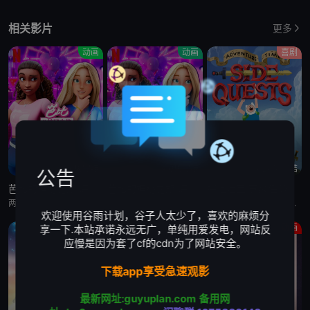
相关影片
更多
动画
动画
喜剧
第6集完结
第6集完结
第20集完结
公告
芭比的神秘之旅:海滩探案集 英语版
芭比的神秘之旅:海滩探案集
探险活宝:支线任务
两位好姐妹将播客转为悬疑推理节目，在海滩嘉年华追查连环失窃谜案的冒险经历
两位好姐妹将播客转为悬疑推理节目，在海滩嘉年华追查连环失窃谜案的冒险经历
萨沙·奈特,约翰·迪·马吉欧,汤姆·肯尼,海登·瓦尔希,奥利维亚·奥尔森,杨泫贞
欢迎使用谷雨计划，谷子人太少了，喜欢的麻烦分
动画
剧情
动画
享一下.本站承诺永远无广，单纯用爱发电，网站反
应慢是因为套了cf的cdn为了网站安全。
下载app享受急速观影
最新网址:guyuplan.com
备用网