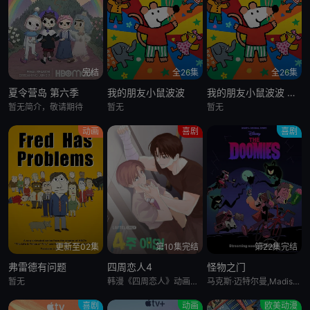
完结
全26集
全26集
夏令营岛 第六季
我的朋友小鼠波波
我的朋友小鼠波波 英语版
暂无简介，敬请期待
暂无
暂无
动画
喜剧
喜剧
更新至02集
第10集完结
第22集完结
弗雷德有问题
四周恋人4
怪物之门
暂无
韩漫《四周恋人》动画化决定！
马克斯·迈特尔曼,Madison Calderon,Noel Gibson,乔恩·贝利,泽赫拉·法扎勒
喜剧
动画
欧美动漫