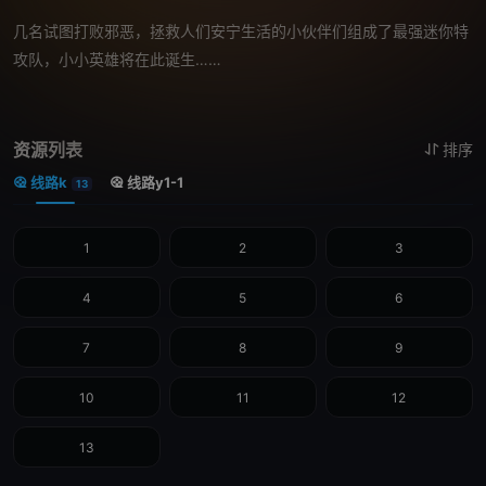
几名试图打败邪恶，拯救人们安宁生活的小伙伴们组成了最强迷你特
攻队，小小英雄将在此诞生……
资源列表
排序
线路k
线路y1-1
13
1
2
3
4
5
6
7
8
9
10
11
12
13