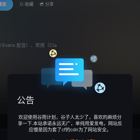
播放
收藏
分享
i Evans 配音）、思倩（Cla
公告
欢迎使用谷雨计划，谷子人太少了，喜欢的麻烦分
4
5
享一下.本站承诺永远无广，单纯用爱发电，网站反
应慢是因为套了cf的cdn为了网站安全。