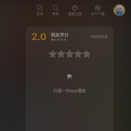
签到
搜索
播放记录
APP下载
2.0
网友评分
586次评分
很差
较差
还行
推荐
力荐
很差
较差
还行
推荐
力荐
扫描一扫app播放