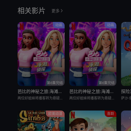
相关影片
更多
动画
动画
第6集完结
第6集完结
芭比的神秘之旅:海滩探案集 英语版
芭比的神秘之旅:海滩探案集
探险
两位好姐妹将播客转为悬疑推理节目，在海滩嘉年华追查连环失窃谜案的冒险经历
两位好姐妹将播客转为悬疑推理节目，在海滩嘉年华追查连环失窃谜案的冒险经历
欧美动漫
喜剧