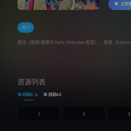
立即
简介
芭比（凯莉·谢里丹 Kelly Sheridan 配音）、思佩（Kazum
资源列表
线路k
线路k2
6
1
2
3