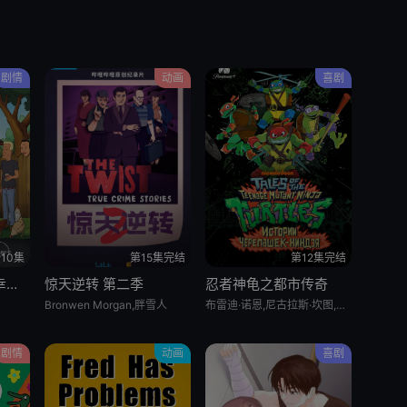
剧情
动画
喜剧
10集
第15集完结
第12集完结
乡巴佬希尔一家的幸福生活 第十五季
惊天逆转 第二季
忍者神龟之都市传奇
Bronwen Morgan,胖雪人
布雷迪·诺恩,尼古拉斯·坎图,迈克·艾贝,小肖恩·布朗,阿尤·艾德维利
剧情
动画
喜剧