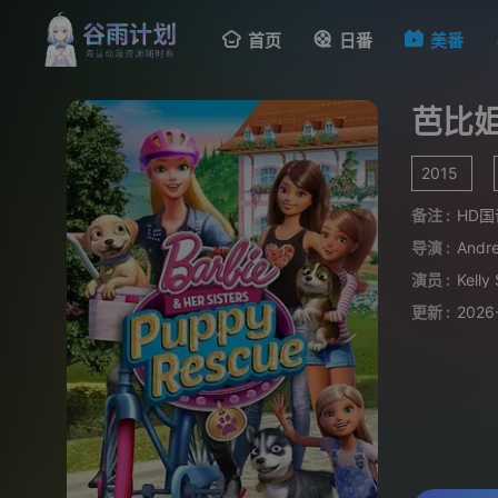
首页
日番
美番
芭比
2015
备注 :
HD国
导演 :
Andr
演员 :
Kelly
更新 :
2026