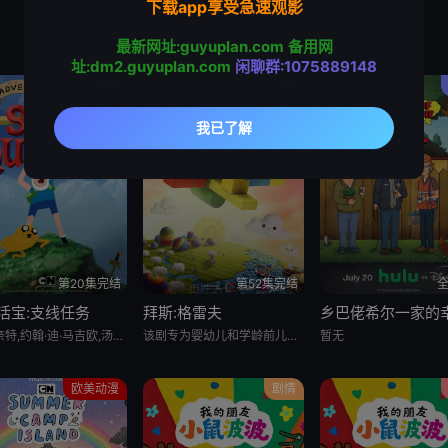
下载app享受急速观影
最新网址:guyuplan.com
备用网
址:dm2.guyuplan.com
闲聊群:1075889148
喜剧
动画
第20集完结
第52集完结
全
活宝:支线任务
拜斯:格雷夫
萨沙·奈特,约翰·迪·马吉欧,汤姆·肯尼,海登·瓦尔希,奥利维亚·奥尔森,杨泫贞
该剧专为婴幼儿和学龄前儿童设计，结合了儿童睡眠科学研究。它采用极其柔和的色彩、慢节奏的3D动画和舒缓的音乐，属
暂无
欧美动漫
剧情