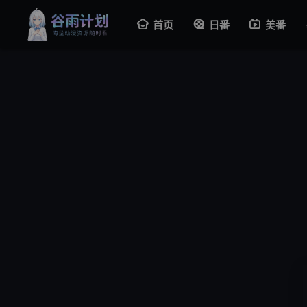
首页
日番
美番