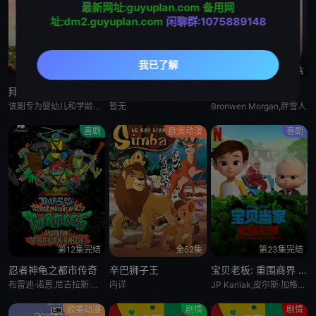
最新网址:guyuplan.com
备用网
46
47
48
址:dm2.guyuplan.com
闲聊群:1075889148
49
50
51
第52集完结
全10集
第15集完结
52
拜斯:格雷夫
乡巴佬希尔一家的幸福生活 第十五季
惊天逆转 第二季
该剧专为婴幼儿和学龄前儿童设计，结合了儿童睡眠科学研究。它采用极其柔和的色彩、慢节奏的3D动画和舒缓的音乐，属
暂无
Bronwen Morgan,胖雪人
喜剧
欧美动漫
喜剧
第12集完结
全52集
第23集完结
忍者神龟之都市传奇
辛巴狮子王
宝贝老板: 重围商界 第二季
布雷迪·诺恩,尼古拉斯·坎图,迈克·艾贝,小肖恩·布朗,阿尤·艾德维利
内详
JP Karliak,皮尔斯·加格农,凯文·迈克尔·理查德森,Alex Cazares
欧美动漫
剧情
剧情