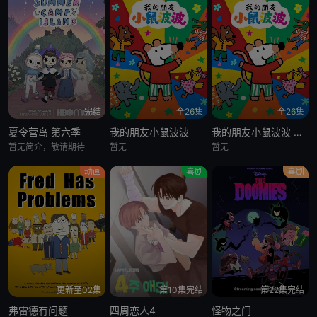
完结
全26集
全26集
夏令营岛 第六季
我的朋友小鼠波波
我的朋友小鼠波波 英语版
暂无简介，敬请期待
暂无
暂无
动画
喜剧
喜剧
更新至02集
第10集完结
第22集完结
弗雷德有问题
四周恋人4
怪物之门