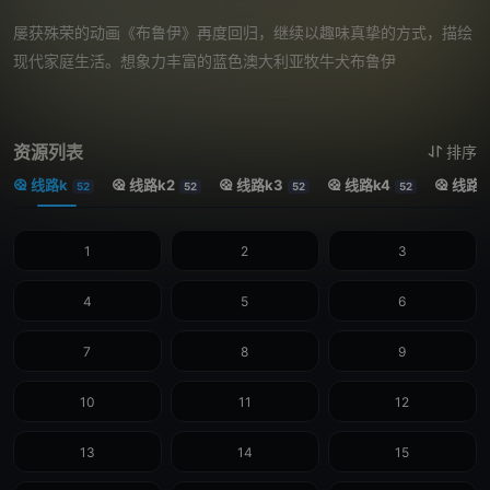
屡获殊荣的动画《布鲁伊》再度回归，继续以趣味真挚的方式，描绘
现代家庭生活。想象力丰富的蓝色澳大利亚牧牛犬布鲁伊
资源列表
排序
线路k
线路k2
线路k3
线路k4
线路k
52
52
52
52
1
2
3
4
5
6
7
8
9
10
11
12
13
14
15