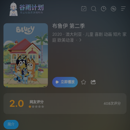
布鲁伊 第二季
2020
·
澳大利亚
·
儿童 喜剧 动画 短片 家
庭 欧美动漫
·
立即播放
2.0
网友评分
408次评分
很差
较差
还行
推荐
力荐
简介