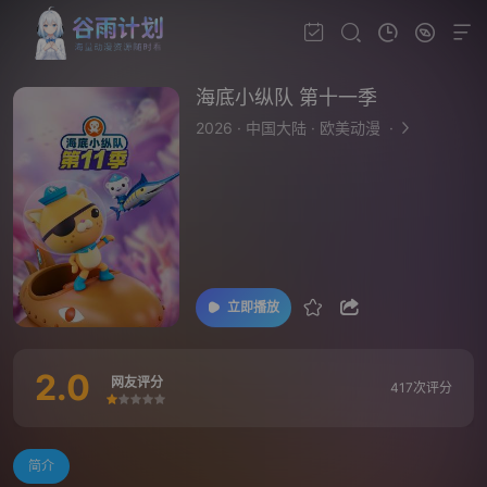
海底小纵队 第十一季
2026
·
中国大陆
·
欧美动漫
·
立即播放
2.0
网友评分
417次评分
很差
较差
还行
推荐
力荐
简介