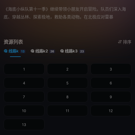
《海底小纵队第十一季》继续带领小朋友开启冒险。队员们深入海
底、穿越丛林、探索极地，救助各类动物。在北极应对雷暴
资源列表
排序
线路k
线路k2
线路k3
13
26
23
1
2
3
4
5
6
7
8
9
10
11
12
13