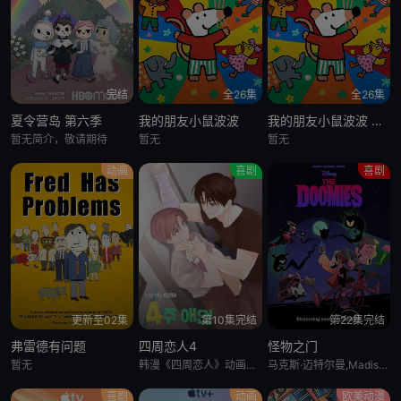
完结
全26集
全26集
夏令营岛 第六季
我的朋友小鼠波波
我的朋友小鼠波波 英语版
暂无简介，敬请期待
暂无
暂无
动画
喜剧
喜剧
更新至02集
第10集完结
第22集完结
弗雷德有问题
四周恋人4
怪物之门
暂无
韩漫《四周恋人》动画化决定！
马克斯·迈特尔曼,Madison Calderon,Noel Gibson,乔恩·贝利,泽赫拉·法扎勒
喜剧
动画
欧美动漫