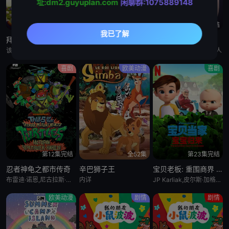
址:dm2.guyuplan.com
闲聊群:1075889148
第52集完结
全10集
第15集完结
拜斯:格雷夫
乡巴佬希尔一家的幸福生活 第十五季
惊天逆转 第二季
该剧专为婴幼儿和学龄前儿童设计，结合了儿童睡眠科学研究。它采用极其柔和的色彩、慢节奏的3D动画和舒缓的音乐，属
暂无
Bronwen Morgan,胖雪人
喜剧
欧美动漫
喜剧
第12集完结
全52集
第23集完结
忍者神龟之都市传奇
辛巴狮子王
宝贝老板: 重围商界 第二季
布雷迪·诺恩,尼古拉斯·坎图,迈克·艾贝,小肖恩·布朗,阿尤·艾德维利
内详
JP Karliak,皮尔斯·加格农,凯文·迈克尔·理查德森,Alex Cazares
欧美动漫
剧情
剧情