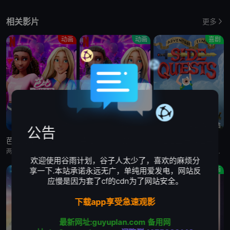
相关影片
更多
动画
动画
喜剧
第6集完结
第6集完结
第20集完结
公告
芭比的神秘之旅:海滩探案集 英语版
芭比的神秘之旅:海滩探案集
探险活宝:支线任务
两位好姐妹将播客转为悬疑推理节目，在海滩嘉年华追查连环失窃谜案的冒险经历
两位好姐妹将播客转为悬疑推理节目，在海滩嘉年华追查连环失窃谜案的冒险经历
萨沙·奈特,约翰·迪·马吉欧,汤姆·肯尼,海登·瓦尔希,奥利维亚·奥尔森,杨泫贞
欢迎使用谷雨计划，谷子人太少了，喜欢的麻烦分
动画
剧情
动画
享一下.本站承诺永远无广，单纯用爱发电，网站反
应慢是因为套了cf的cdn为了网站安全。
下载app享受急速观影
最新网址:guyuplan.com
备用网