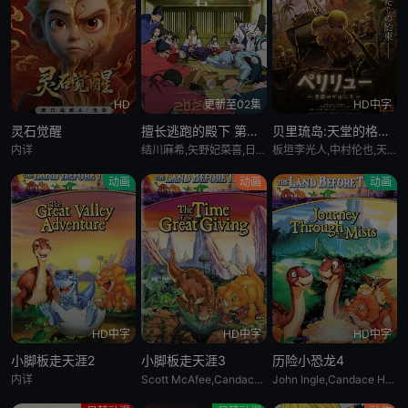
HD
更新至02集
HD中字
灵石觉醒
擅长逃跑的殿下 第二季
贝里琉岛:天堂的格尔尼卡:
内详
结川麻希,矢野妃菜喜,日野麻里,铃代纱弓,悠木碧,户谷菊之介,中村悠一,小西克幸
板垣李光人,中村伦也,天野宏郷,藤井雄太,茂木たかまさ,三上瑛士
动画
动画
动画
HD中字
HD中字
HD中字
小脚板走天涯2
小脚板走天涯3
历险小恐龙4
内详
Scott McAfee,Candace Hutson,Heather Hogan
John Ingle,Candace Hutson,Heather Hogan,Rob Paulsen,Jeff Bennett,Scott McAfee,Carol Bruce