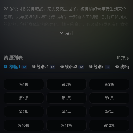
28 岁公司职员神城武，某天突然去世了，被神秘的青年转生到某个
星球，剑与魔法的世界“马德乌斯”。开始新人生的他，拥有许多强大
的能力，包括身体能力的强化、惊人的魔力，以及能够发现有价值物
品的“探测能力”——利用这些作弊级别的力量，神城武开始了低调的
展开

旅行。主人公虽然最强，但并未意识到自己最强。这不是一个可爱女
孩频繁出现的故事。没有后宫。完全没有恋爱元素。与个性十足的伙
伴们一起，一边采集素材一边继续旅行的青年在异世界的生活。
资源列表
排序
线路g1
线路c1
线路c2
线路k
线路y1
12
12
12
12
第1集
第2集
第3集
第4集
第5集
第6集
第7集
第8集
第9集
第10集
第11集
第12集