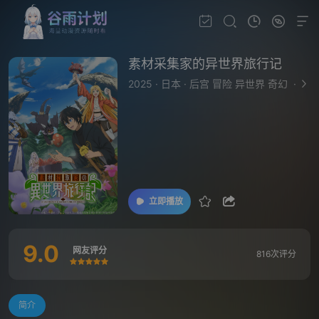
素材采集家的异世界旅行记
2025
·
日本
·
后宫 冒险 异世界 奇幻
·
立即播放
9.0
网友评分
816次评分
很差
较差
还行
推荐
力荐
简介