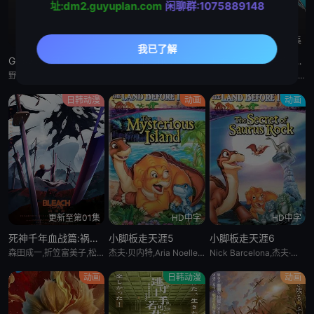
址:dm2.guyuplan.com
闲聊群:1075889148
更新至5集
更新至5集
更新至4集
Grow Up Show :向日葵马戏团:
Grow Up Show :向日葵马戏团:
恶女不才请多关照 :雏宫蝶鼠换身传:
野田朋花,黒崎しおり,小山内怜央,安堂ななこ,楠木ともり,夏吉ゆうこ,鎌仓有那,岩桥由佳,茅野爱衣,钉宫理恵,山口祥行,関根明良,御园紬,冈本茉利,安藤紬,阿部碧音,及川隆之助,浅川暦,小田岛乃风,铃木絵理,杉浦しおり,漆山ゆうき,中岛卓也,角田雄二郎,野田航弥,中岛卓也,菊池康弘,角田雄二郎,村井美里,伊原正明
野田朋花,黒崎しおり,小山内怜央,安堂ななこ,楠木ともり,夏吉ゆうこ,鎌仓有那,岩桥由佳,茅野爱衣,钉宫理恵,山口祥行,関根明良,御园紬,冈本茉利,安藤紬,阿部碧音,及川隆之助,浅川暦,小田岛乃风,铃木絵理,杉浦しおり,漆山ゆうき,中岛卓也,角田雄二郎,野田航弥,中岛卓也,菊池康弘,角田雄二郎,村井美里,伊原正明
川井田夏海,石见舞菜香,菱川花菜,古川慎,梅原裕一郎,石川由依,水瀬いのり,中原麻衣,ニケライ・ファラナーゼ,五十嵐丽,川井田夏海,石见舞菜香,茅野爱衣,冈田幸子,小林裕介,矢野优美华,篠原侑,山田美铃,结川あさき,中山祥徳,富士渕将行,鎌仓有那,橘めい,远藤綾
日韩动漫
动画
动画
更新至第01集
HD中字
HD中字
死神千年血战篇:祸进谭:动漫
小脚板走天涯5
小脚板走天涯6
森田成一,折笠富美子,松冈由贵,安元洋贵,杉山纪彰,高木涉,伊藤健太郎,三木真一郎,雪野五月,大塚明夫,桑岛法子,樫井笙人,小野坂昌也,置鲇龙太郎,杉田智和,朴璐美,立木文彦,石川英郎,速水奖,高木礼子,长嶝高士,石冢小夜里,稻田彻,诹访部顺一,清都亚里沙,丰口惠美,市来光弘,菅生隆之,梅原裕一郎,武内骏辅,小山刚志
杰夫·贝内特,Aria Noelle Curzon,托马斯·戴克,米丽亚姆·福林,乔恩·因戈尔,Bradon La Croix
Nick Barcelona,杰夫·贝内特,南茜·卡特莱特,艾莉娅·诺埃尔·柯曾,托马斯·戴克,米丽亚姆·福林
动画
日韩动漫
动画