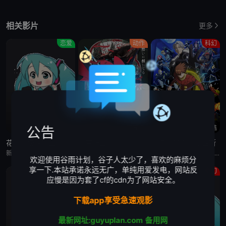
相关影片
更多
恋爱
动作
科幻
更新至4集
已完结
已完结
公告
花织即使是转生也想打架
缎带骑士
人造人009 涅墨西斯
新垣樽助,福山润,関根明良,星希成奏,上田瞳,徳井青空,稗田寧々,高桥李依,五十嵐裕美,伊藤彩沙,日笠阳子,内田真礼,古木のぞみ,大井麻利衣,福嶋晴菜,水森ちこ,后藤彩佐,华成结,春海百乃,铃木日菜,原凉歌,海野水玉,大塚明夫,真野恭辅,神谷浩史,斎藤千和,古木のぞみ,大井麻利衣,浅见香月,原凉歌,柳晃平
门仓早彩,小林星兰,内山昂辉,新谷真弓
梶裕贵,皆川纯子,宫野真守,早见沙织,杉田智和,安元洋贵,鹿糠光明,利根健太朗,林勇,山路和弘,中村悠一,日高里菜,细谷佳正,神谷浩史,井上喜久子,稻田彻,若山诗音,内田真礼,佐仓绫音,奈良彻,下野纮
欢迎使用谷雨计划，谷子人太少了，喜欢的麻烦分
享一下.本站承诺永远无广，单纯用爱发电，网站反
原创
原创
奇幻
应慢是因为套了cf的cdn为了网站安全。
下载app享受急速观影
最新网址:guyuplan.com
备用网