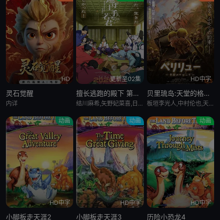
HD
更新至02集
HD中字
灵石觉醒
擅长逃跑的殿下 第二季
贝里琉岛:天堂的格尔尼卡:
内详
结川麻希,矢野妃菜喜,日野麻里,铃代纱弓,悠木碧,户谷菊之介,中村悠一,小西克幸
板垣李光人,中村伦也,天野宏郷,藤井雄太,茂木たかまさ,三上瑛士
动画
动画
动画
HD中字
HD中字
HD中字
小脚板走天涯2
小脚板走天涯3
历险小恐龙4