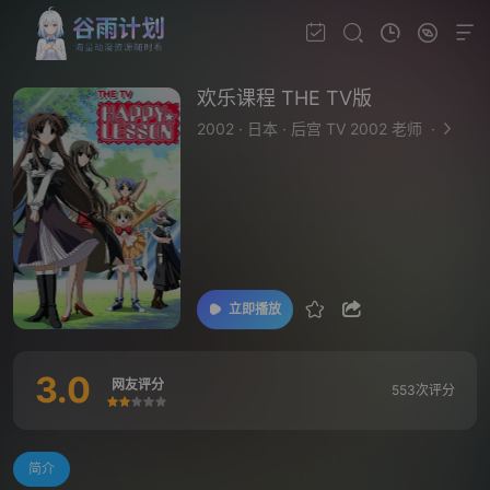
欢乐课程 THE TV版
2002
·
日本
·
后宫 TV 2002 老师
·
立即播放
3.0
网友评分
553次评分
很差
较差
还行
推荐
力荐
简介