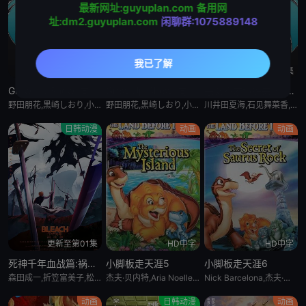
最新网址:guyuplan.com
备用网
址:dm2.guyuplan.com
闲聊群:1075889148
更新至5集
更新至5集
更新至4集
Grow Up Show :向日葵马戏团:
Grow Up Show :向日葵马戏团:
恶女不才请多关照 :雏宫蝶鼠换身传:
野田朋花,黒崎しおり,小山内怜央,安堂ななこ,楠木ともり,夏吉ゆうこ,鎌仓有那,岩桥由佳,茅野爱衣,钉宫理恵,山口祥行,関根明良,御园紬,冈本茉利,安藤紬,阿部碧音,及川隆之助,浅川暦,小田岛乃风,铃木絵理,杉浦しおり,漆山ゆうき,中岛卓也,角田雄二郎,野田航弥,中岛卓也,菊池康弘,角田雄二郎,村井美里,伊原正明
野田朋花,黒崎しおり,小山内怜央,安堂ななこ,楠木ともり,夏吉ゆうこ,鎌仓有那,岩桥由佳,茅野爱衣,钉宫理恵,山口祥行,関根明良,御园紬,冈本茉利,安藤紬,阿部碧音,及川隆之助,浅川暦,小田岛乃风,铃木絵理,杉浦しおり,漆山ゆうき,中岛卓也,角田雄二郎,野田航弥,中岛卓也,菊池康弘,角田雄二郎,村井美里,伊原正明
川井田夏海,石见舞菜香,菱川花菜,古川慎,梅原裕一郎,石川由依,水瀬いのり,中原麻衣,ニケライ・ファラナーゼ,五十嵐丽,川井田夏海,石见舞菜香,茅野爱衣,冈田幸子,小林裕介,矢野优美华,篠原侑,山田美铃,结川あさき,中山祥徳,富士渕将行,鎌仓有那,橘めい,远藤綾
日韩动漫
动画
动画
更新至第01集
HD中字
HD中字
死神千年血战篇:祸进谭:动漫
小脚板走天涯5
小脚板走天涯6
森田成一,折笠富美子,松冈由贵,安元洋贵,杉山纪彰,高木涉,伊藤健太郎,三木真一郎,雪野五月,大塚明夫,桑岛法子,樫井笙人,小野坂昌也,置鲇龙太郎,杉田智和,朴璐美,立木文彦,石川英郎,速水奖,高木礼子,长嶝高士,石冢小夜里,稻田彻,诹访部顺一,清都亚里沙,丰口惠美,市来光弘,菅生隆之,梅原裕一郎,武内骏辅,小山刚志
杰夫·贝内特,Aria Noelle Curzon,托马斯·戴克,米丽亚姆·福林,乔恩·因戈尔,Bradon La Croix
Nick Barcelona,杰夫·贝内特,南茜·卡特莱特,艾莉娅·诺埃尔·柯曾,托马斯·戴克,米丽亚姆·福林
动画
日韩动漫
动画