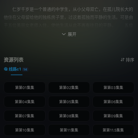
仁岁千岁是一个普通的中学生，从小父母双亡，在孤儿院长大的
他住在父母留给他的独栋房子里，过这着孤独而平静的生活。可是由
于五位美丽女老师入住，使他生活从此不再有往日的平静。 五位
女老师的性格各异，还有很多奇怪的嗜好，冲突当然是不可能避免
展开

了，家里被五位老师搅得不得安宁。为了争当千岁的妈妈的位置，五
位老师想尽了各种办法…… 终于，千岁终于受不了这无休止的“家
庭游戏”，赶走了五位老师。他的生活又恢复了往日的平静。可是没
资源列表
排序
有老师们“胡闹”的日子里，千岁总觉得仿佛缺少了些什么，后来，千
线路c1
14
岁发觉自己真的很害怕失去她们，最后，他对五位女老师说到：“我
不想自己带着五把同样的钥匙……以后…请多多照顾了……”
第第01集集
第第02集集
第第03集集
第第04集集
第第05集集
第第06集集
第第07集集
第第08集集
第第09集集
第第10集集
第第11集集
第第11.5集集