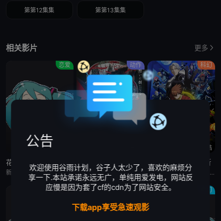
第第12集集
第第13集集
相关影片
更多
恋爱
动作
科幻
公告
更新至4集
已完结
已完结
花织即使是转生也想打架
缎带骑士
人造人009 涅墨西斯
欢迎使用谷雨计划，谷子人太少了，喜欢的麻烦分
新垣樽助,福山润,関根明良,星希成奏,上田瞳,徳井青空,稗田寧々,高桥李依,五十嵐裕美,伊藤彩沙,日笠阳子,内田真礼,古木のぞみ,大井麻利衣,福嶋晴菜,水森ちこ,后藤彩佐,华成结,春海百乃,铃木日菜,原凉歌,海野水玉,大塚明夫,真野恭辅,神谷浩史,斎藤千和,古木のぞみ,大井麻利衣,浅见香月,原凉歌,柳晃平
门仓早彩,小林星兰,内山昂辉,新谷真弓
梶裕贵,皆川纯子,宫野真守,早见沙织,杉田智和,安元洋贵,鹿糠光明,利根健太朗,林勇,山路和弘,中村悠一,日高里菜,细谷佳正,神谷浩史,井上喜久子,稻田彻,若山诗音,内田真礼,佐仓绫音,奈良彻,下野纮
享一下.本站承诺永远无广，单纯用爱发电，网站反
应慢是因为套了cf的cdn为了网站安全。
原创
原创
奇幻
下载app享受急速观影